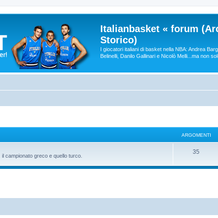
Italianbasket « forum (Ar
Storico)
I giocatori italiani di basket nella NBA: Andrea Ba
Belinelli, Danilo Gallinari e Nicolò Melli...ma non so
ARGOMENTI
35
il campionato greco e quello turco.