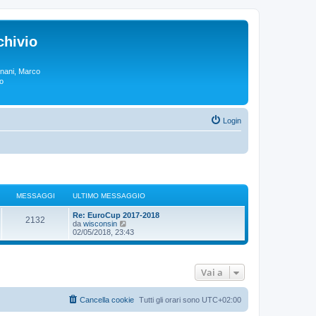
chivio
rgnani, Marco
lo
Login
MESSAGGI
ULTIMO MESSAGGIO
Re: EuroCup 2017-2018
2132
V
da
wisconsin
e
02/05/2018, 23:43
d
i
u
l
Vai a
t
i
m
o
Cancella cookie
Tutti gli orari sono
UTC+02:00
m