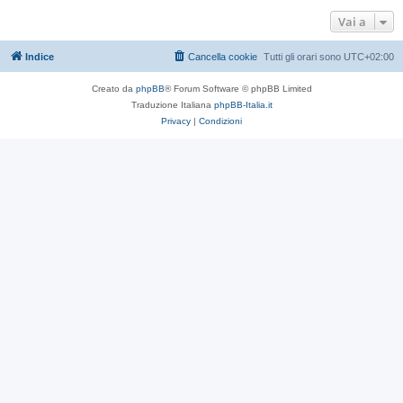
Vai a
Indice
Cancella cookie
Tutti gli orari sono
UTC+02:00
Creato da
phpBB
® Forum Software © phpBB Limited
Traduzione Italiana
phpBB-Italia.it
Privacy
|
Condizioni