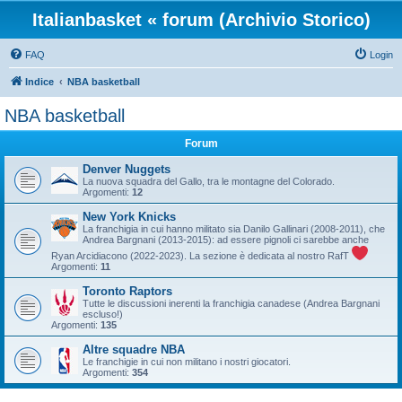
Italianbasket « forum (Archivio Storico)
FAQ
Login
Indice
NBA basketball
NBA basketball
Forum
Denver Nuggets
La nuova squadra del Gallo, tra le montagne del Colorado.
Argomenti:
12
New York Knicks
La franchigia in cui hanno militato sia Danilo Gallinari (2008-2011), che
Andrea Bargnani (2013-2015): ad essere pignoli ci sarebbe anche
Ryan Arcidiacono (2022-2023). La sezione è dedicata al nostro RafT
Argomenti:
11
Toronto Raptors
Tutte le discussioni inerenti la franchigia canadese (Andrea Bargnani
escluso!)
Argomenti:
135
Altre squadre NBA
Le franchigie in cui non militano i nostri giocatori.
Argomenti:
354