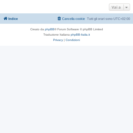
Vai a
Indice
Cancella cookie
Tutti gli orari sono
UTC+02:00
Creato da
phpBB
® Forum Software © phpBB Limited
Traduzione Italiana
phpBB-Italia.it
Privacy
|
Condizioni