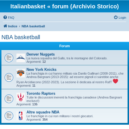
Italianbasket « forum (Archivio Storico)
FAQ
Login
Indice
NBA basketball
NBA basketball
Forum
Denver Nuggets
La nuova squadra del Gallo, tra le montagne del Colorado.
Argomenti:
12
New York Knicks
La franchigia in cui hanno militato sia Danilo Gallinari (2008-2011), che
Andrea Bargnani (2013-2015): ad essere pignoli ci sarebbe anche
Ryan Arcidiacono (2022-2023). La sezione è dedicata al nostro RafT
Argomenti:
11
Toronto Raptors
Tutte le discussioni inerenti la franchigia canadese (Andrea Bargnani
escluso!)
Argomenti:
135
Altre squadre NBA
Le franchigie in cui non militano i nostri giocatori.
Argomenti:
354