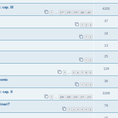
 cap. III
4205
1
277
278
279
280
281
…
37
1
2
3
18
1
2
13
25
1
2
129
1
5
6
7
8
9
…
ronto
36
1
2
3
: cap. II
3169
1
208
209
210
211
212
…
linari?
79
1
2
3
4
5
6
15