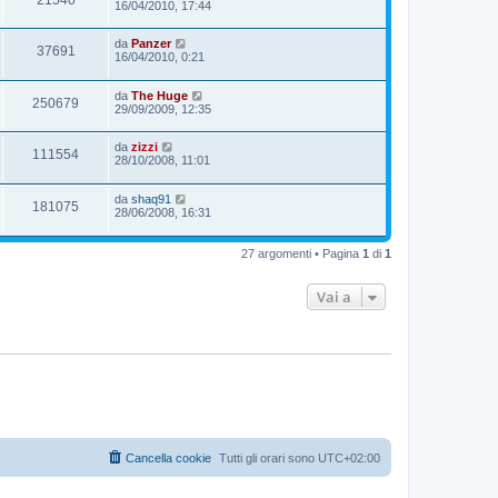
16/04/2010, 17:44
da
Panzer
37691
16/04/2010, 0:21
da
The Huge
250679
29/09/2009, 12:35
da
zizzi
111554
28/10/2008, 11:01
da
shaq91
181075
28/06/2008, 16:31
27 argomenti • Pagina
1
di
1
Vai a
Cancella cookie
Tutti gli orari sono
UTC+02:00