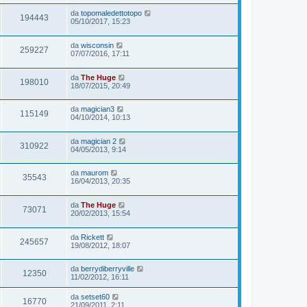
da
topomaledettotopo
194443
05/10/2017, 15:23
da
wisconsin
259227
07/07/2016, 17:11
da
The Huge
198010
18/07/2015, 20:49
da
magician3
115149
04/10/2014, 10:13
da
magician 2
310922
04/05/2013, 9:14
da
maurom
35543
16/04/2013, 20:35
da
The Huge
73071
20/02/2013, 15:54
da
Rickett
245657
19/08/2012, 18:07
da
berrydiberryville
12350
11/02/2012, 16:11
da
setset60
16770
21/09/2011, 2:11