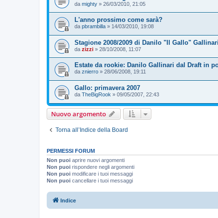
da
mighty
»
26/03/2010, 21:05
L'anno prossimo come sarà?
da
pbrambilla
»
14/03/2010, 19:08
Stagione 2008/2009 di Danilo "Il Gallo" Gallinari
da
zizzi
»
28/10/2008, 11:07
Estate da rookie: Danilo Gallinari dal Draft in p
da
znierro
»
28/06/2008, 19:11
Gallo: primavera 2007
da
TheBigRook
»
09/05/2007, 22:43
Nuovo argomento
Torna all’Indice della Board
PERMESSI FORUM
Non puoi
aprire nuovi argomenti
Non puoi
rispondere negli argomenti
Non puoi
modificare i tuoi messaggi
Non puoi
cancellare i tuoi messaggi
Indice