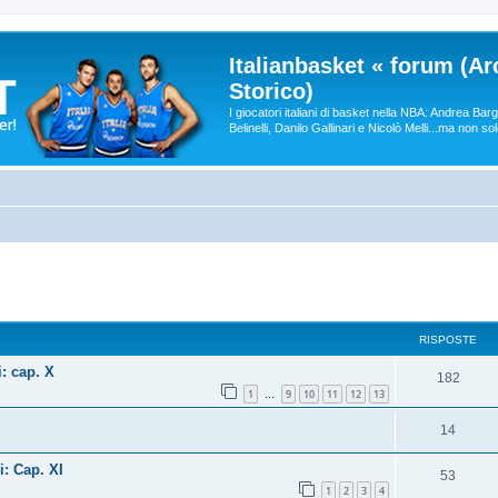
Italianbasket « forum (Ar
Storico)
I giocatori italiani di basket nella NBA: Andrea Ba
Belinelli, Danilo Gallinari e Nicolò Melli...ma non so
RISPOSTE
i: cap. X
182
1
9
10
11
12
13
…
14
i: Cap. XI
53
1
2
3
4