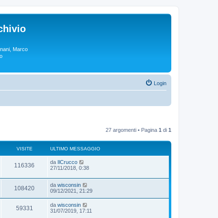
chivio
rgnani, Marco
lo
Login
27 argomenti • Pagina
1
di
1
VISITE
ULTIMO MESSAGGIO
da
IlCrucco
116336
27/11/2018, 0:38
da
wisconsin
108420
09/12/2021, 21:29
da
wisconsin
59331
31/07/2019, 17:11