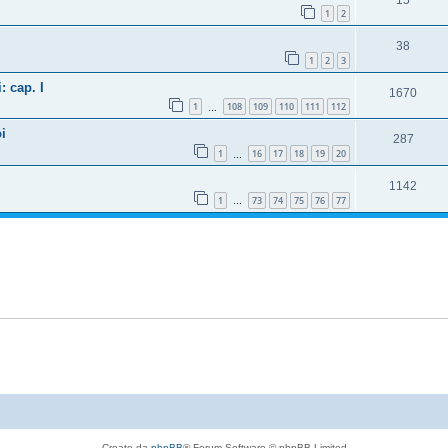
1
2
38
1
2
3
: cap. I
1670
1
108
109
110
111
112
…
oi
287
1
16
17
18
19
20
…
1142
1
73
74
75
76
77
…
Creato da
phpBB
® Forum Software © phpBB Limited