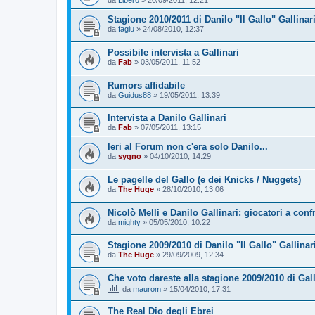
da
Libero
»
20/09/2011, 12:21
Stagione 2010/2011 di Danilo "Il Gallo" Gallinari:
da
fagiu
»
24/08/2010, 12:37
Possibile intervista a Gallinari
da
Fab
»
03/05/2011, 11:52
Rumors affidabile
da
Guidus88
»
19/05/2011, 13:39
Intervista a Danilo Gallinari
da
Fab
»
07/05/2011, 13:15
Ieri al Forum non c'era solo Danilo...
da
sygno
»
04/10/2010, 14:29
Le pagelle del Gallo (e dei Knicks / Nuggets)
da
The Huge
»
28/10/2010, 13:06
Nicolò Melli e Danilo Gallinari: giocatori a conf
da
mighty
»
05/05/2010, 10:22
Stagione 2009/2010 di Danilo "Il Gallo" Gallinari
da
The Huge
»
29/09/2009, 12:34
Che voto dareste alla stagione 2009/2010 di Gal
da
maurom
»
15/04/2010, 17:31
The Real Dio degli Ebrei