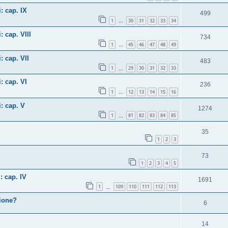
: cap. IX
499
1
30
31
32
33
34
…
: cap. VIII
734
1
45
46
47
48
49
…
: cap. VII
483
1
29
30
31
32
33
…
: cap. VI
236
1
12
13
14
15
16
…
i: cap. V
1274
1
81
82
83
84
85
…
35
1
2
3
73
1
2
3
4
5
: cap. IV
1691
1
109
110
111
112
113
…
zione?
6
14