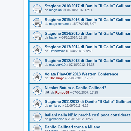
Stagione 2016/2017 di Danilo "il Gallo" Gallinari
da
magician3
»
01/10/2016, 12:14
Stagione 2015/2016 di Danilo "il Gallo" Gallinari
da
mago romano
»
18/07/2015, 3:07
Stagione 2014/2015 di Danilo "il Gallo" Gallinari
da
battier
»
04/10/2014, 12:10
Stagione 2013/2014 di Danilo "il Gallo" Gallinari
da
TimberWolf
»
04/05/2013, 9:59
Stagione 2012/2013 di Danilo "il Gallo" Gallinar
da
crazycry10
»
07/10/2012, 14:35
Volata Play-Off 2013 Western Conference
da
The Huge
»
25/03/2013, 17:21
Nicolas Batum o Danilo Gallinari?
da
Ronco88
»
07/06/2007, 17:25
Stagione 2011/2012 di Danilo "Il Gallo" Gallinari
da
tomlarey
»
17/09/2011, 4:12
Italiani nella NBA: perchè così poca considera
da
giovannino
»
28/01/2012, 12:27
Danilo Gallinari torna a Milano