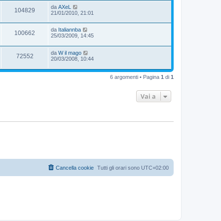
da
AXeL
104829
21/01/2010, 21:01
da
Italiannba
100662
25/03/2009, 14:45
da
W il mago
72552
20/03/2008, 10:44
6 argomenti • Pagina
1
di
1
Vai a
Cancella cookie
Tutti gli orari sono
UTC+02:00