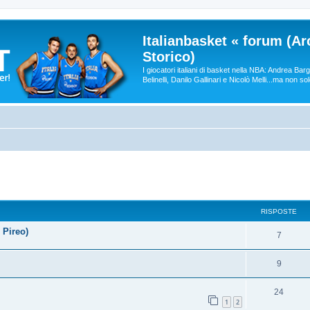
Italianbasket « forum (Ar
Storico)
I giocatori italiani di basket nella NBA: Andrea Ba
Belinelli, Danilo Gallinari e Nicolò Melli...ma non so
RISPOSTE
 Pireo)
7
9
24
1
2