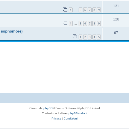
131
1
5
6
7
8
9
…
128
1
5
6
7
8
9
…
 & sophomore)
67
1
2
3
4
5
Creato da
phpBB
® Forum Software © phpBB Limited
Traduzione Italiana
phpBB-Italia.it
Privacy
|
Condizioni