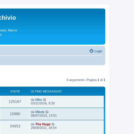
chivio
rgnani, Marco
lo
Login
6 argomenti • Pagina
1
di
1
VISITE
ULTIMO MESSAGGIO
da
Mike
125167
03/11/2016, 9:26
da
Mikele
15980
06/07/2015, 14:51
da
The Huge
34953
29/09/2011, 18:54