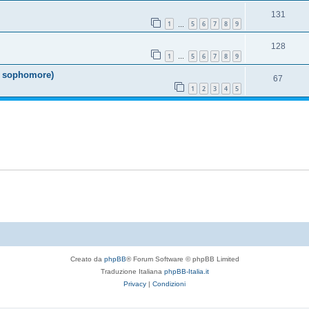
131
1
5
6
7
8
9
…
128
1
5
6
7
8
9
…
 & sophomore)
67
1
2
3
4
5
Creato da
phpBB
® Forum Software © phpBB Limited
Traduzione Italiana
phpBB-Italia.it
Privacy
|
Condizioni