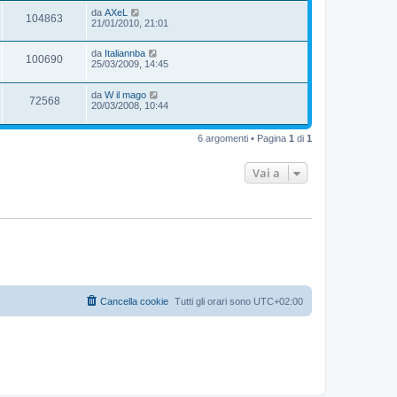
da
AXeL
104863
21/01/2010, 21:01
da
Italiannba
100690
25/03/2009, 14:45
da
W il mago
72568
20/03/2008, 10:44
6 argomenti • Pagina
1
di
1
Vai a
Cancella cookie
Tutti gli orari sono
UTC+02:00