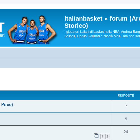
Italianbasket « forum (Ar
Storico)
I giocatori italiani di basket nella NBA: Andrea Ba
Belinelli, Danilo Gallinari e Nicolò Melli...ma non so
RISPOSTE
 Pireo)
7
9
24
1
2