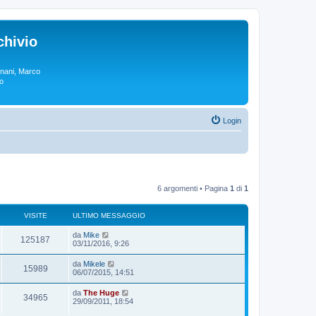
chivio
rgnani, Marco
lo
Login
6 argomenti • Pagina
1
di
1
VISITE
ULTIMO MESSAGGIO
da
Mike
125187
03/11/2016, 9:26
da
Mikele
15989
06/07/2015, 14:51
da
The Huge
34965
29/09/2011, 18:54