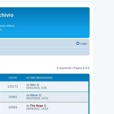
chivio
rgnani, Marco
lo
Login
6 argomenti • Pagina
1
di
1
VISITE
ULTIMO MESSAGGIO
da
Mike
125171
03/11/2016, 9:26
da
Mikele
15981
06/07/2015, 14:51
da
The Huge
34954
29/09/2011, 18:54