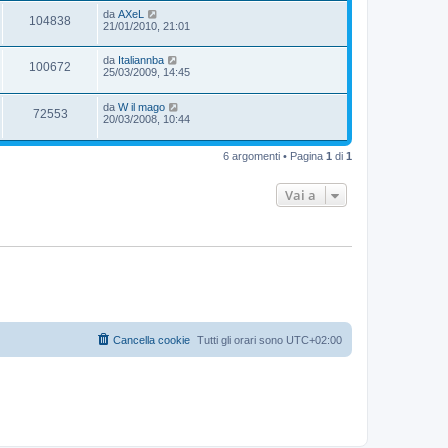
da
AXeL
104838
21/01/2010, 21:01
da
Italiannba
100672
25/03/2009, 14:45
da
W il mago
72553
20/03/2008, 10:44
6 argomenti • Pagina
1
di
1
Vai a
Cancella cookie
Tutti gli orari sono
UTC+02:00