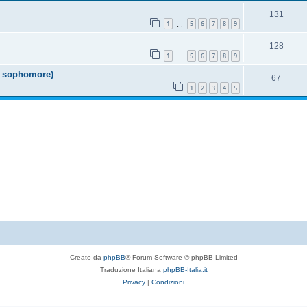
131
1
5
6
7
8
9
…
128
1
5
6
7
8
9
…
 & sophomore)
67
1
2
3
4
5
Creato da
phpBB
® Forum Software © phpBB Limited
Traduzione Italiana
phpBB-Italia.it
Privacy
|
Condizioni