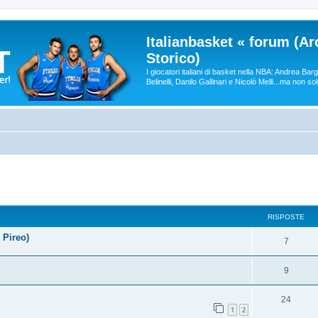
Italianbasket « forum (Ar
Storico)
I giocatori italiani di basket nella NBA: Andrea Ba
Belinelli, Danilo Gallinari e Nicolò Melli...ma non so
RISPOSTE
 Pireo)
7
9
24
1
2