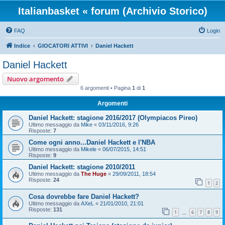
Italianbasket « forum (Archivio Storico)
FAQ
Login
Indice
GIOCATORI ATTIVI
Daniel Hackett
Daniel Hackett
Nuovo argomento
6 argomenti • Pagina
1
di
1
Argomenti
Daniel Hackett: stagione 2016/2017 (Olympiacos Pireo)
Ultimo messaggio da
Mike
«
03/11/2016, 9:26
Risposte:
7
Come ogni anno...Daniel Hackett e l'NBA
Ultimo messaggio da
Mikele
«
06/07/2015, 14:51
Risposte:
9
Daniel Hackett: stagione 2010/2011
Ultimo messaggio da
The Huge
«
29/09/2011, 18:54
Risposte:
24
1
2
Cosa dovrebbe fare Daniel Hackett?
Ultimo messaggio da
AXeL
«
21/01/2010, 21:01
Risposte:
131
1
6
7
8
9
…