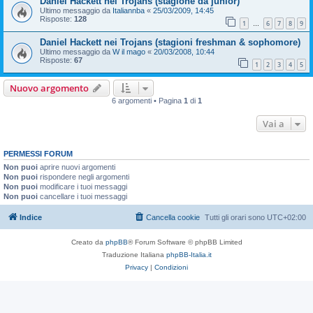
Daniel Hackett nei Trojans (stagione da junior)
Ultimo messaggio da
Italiannba
«
25/03/2009, 14:45
Risposte:
128
1
6
7
8
9
…
Daniel Hackett nei Trojans (stagioni freshman & sophomore)
Ultimo messaggio da
W il mago
«
20/03/2008, 10:44
Risposte:
67
1
2
3
4
5
Nuovo argomento
6 argomenti • Pagina
1
di
1
Vai a
PERMESSI FORUM
Non puoi
aprire nuovi argomenti
Non puoi
rispondere negli argomenti
Non puoi
modificare i tuoi messaggi
Non puoi
cancellare i tuoi messaggi
Indice
Cancella cookie
Tutti gli orari sono
UTC+02:00
Creato da
phpBB
® Forum Software © phpBB Limited
Traduzione Italiana
phpBB-Italia.it
Privacy
|
Condizioni