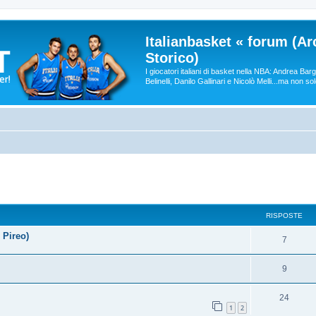
Italianbasket « forum (Ar
Storico)
I giocatori italiani di basket nella NBA: Andrea Ba
Belinelli, Danilo Gallinari e Nicolò Melli...ma non so
RISPOSTE
 Pireo)
7
9
24
1
2