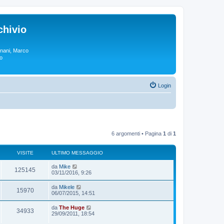
chivio
rgnani, Marco
lo
Login
6 argomenti • Pagina
1
di
1
VISITE
ULTIMO MESSAGGIO
da
Mike
125145
03/11/2016, 9:26
da
Mikele
15970
06/07/2015, 14:51
da
The Huge
34933
29/09/2011, 18:54