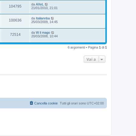
da
AXeL
104795
21/01/2010, 21:01
da
Italiannba
100636
25/03/2009, 14:45
da
W il mago
72514
20/03/2008, 10:44
6 argomenti • Pagina
1
di
1
Vai a
Cancella cookie
Tutti gli orari sono
UTC+02:00