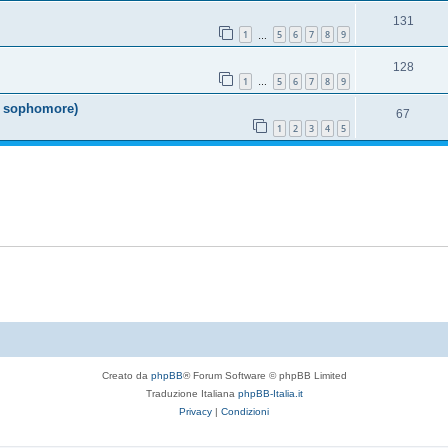
131
1
5
6
7
8
9
…
128
1
5
6
7
8
9
…
 & sophomore)
67
1
2
3
4
5
Creato da
phpBB
® Forum Software © phpBB Limited
Traduzione Italiana
phpBB-Italia.it
Privacy
|
Condizioni