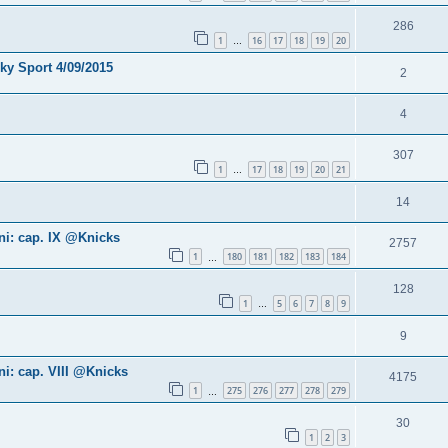
286
1
16
17
18
19
20
…
Sky Sport 4/09/2015
2
4
307
1
17
18
19
20
21
…
14
ni: cap. IX @Knicks
2757
1
180
181
182
183
184
…
128
1
5
6
7
8
9
…
9
i: cap. VIII @Knicks
4175
1
275
276
277
278
279
…
30
1
2
3