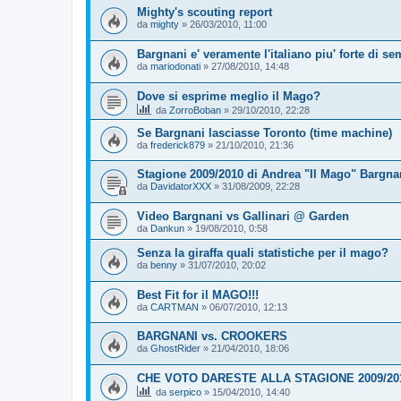
Mighty's scouting report
da
mighty
»
26/03/2010, 11:00
Bargnani e' veramente l'italiano piu' forte di s
da
mariodonati
»
27/08/2010, 14:48
Dove si esprime meglio il Mago?
da
ZorroBoban
»
29/10/2010, 22:28
Se Bargnani lasciasse Toronto (time machine)
da
frederick879
»
21/10/2010, 21:36
Stagione 2009/2010 di Andrea "Il Mago" Bargnan
da
DavidatorXXX
»
31/08/2009, 22:28
Video Bargnani vs Gallinari @ Garden
da
Dankun
»
19/08/2010, 0:58
Senza la giraffa quali statistiche per il mago?
da
benny
»
31/07/2010, 20:02
Best Fit for il MAGO!!!
da
CARTMAN
»
06/07/2010, 12:13
BARGNANI vs. CROOKERS
da
GhostRider
»
21/04/2010, 18:06
CHE VOTO DARESTE ALLA STAGIONE 2009/20
da
serpico
»
15/04/2010, 14:40