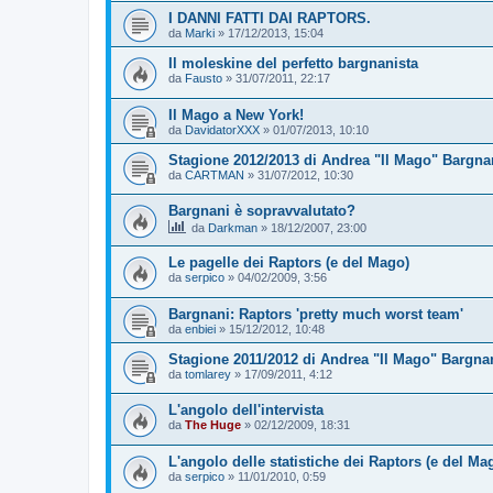
I DANNI FATTI DAI RAPTORS.
da
Marki
»
17/12/2013, 15:04
Il moleskine del perfetto bargnanista
da
Fausto
»
31/07/2011, 22:17
Il Mago a New York!
da
DavidatorXXX
»
01/07/2013, 10:10
Stagione 2012/2013 di Andrea "Il Mago" Bargnan
da
CARTMAN
»
31/07/2012, 10:30
Bargnani è sopravvalutato?
da
Darkman
»
18/12/2007, 23:00
Le pagelle dei Raptors (e del Mago)
da
serpico
»
04/02/2009, 3:56
Bargnani: Raptors 'pretty much worst team'
da
enbiei
»
15/12/2012, 10:48
Stagione 2011/2012 di Andrea "Il Mago" Bargnan
da
tomlarey
»
17/09/2011, 4:12
L'angolo dell'intervista
da
The Huge
»
02/12/2009, 18:31
L'angolo delle statistiche dei Raptors (e del Ma
da
serpico
»
11/01/2010, 0:59