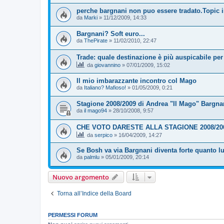
perche bargnani non puo essere tradato.Topic i
da
Marki
»
11/12/2009, 14:33
Bargnani? Soft euro...
da
ThePirate
»
11/02/2010, 22:47
Trade: quale destinazione è più auspicabile pe
da
giovannino
»
07/01/2009, 15:02
Il mio imbarazzante incontro col Mago
da
Italiano? Mafioso!
»
01/05/2009, 0:21
Stagione 2008/2009 di Andrea "Il Mago" Bargnani
da
il mago94
»
28/10/2008, 9:57
CHE VOTO DARESTE ALLA STAGIONE 2008/20
da
serpico
»
16/04/2009, 14:27
Se Bosh va via Bargnani diventa forte quanto l
da
palmlu
»
05/01/2009, 20:14
Nuovo argomento
Torna all’Indice della Board
PERMESSI FORUM