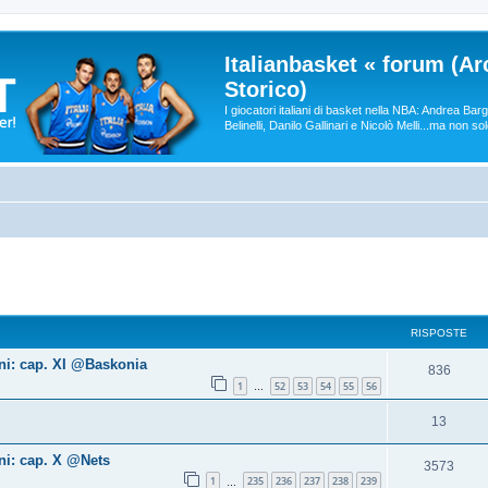
Italianbasket « forum (Ar
Storico)
I giocatori italiani di basket nella NBA: Andrea Ba
Belinelli, Danilo Gallinari e Nicolò Melli...ma non so
RISPOSTE
ni: cap. XI @Baskonia
836
1
52
53
54
55
56
…
13
ni: cap. X @Nets
3573
1
235
236
237
238
239
…