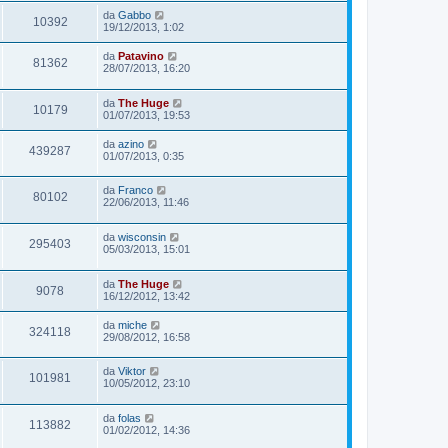
da
Gabbo
10392
19/12/2013, 1:02
da
Patavino
81362
28/07/2013, 16:20
da
The Huge
10179
01/07/2013, 19:53
da
azino
439287
01/07/2013, 0:35
da
Franco
80102
22/06/2013, 11:46
da
wisconsin
295403
05/03/2013, 15:01
da
The Huge
9078
16/12/2012, 13:42
da
miche
324118
29/08/2012, 16:58
da
Viktor
101981
10/05/2012, 23:10
da
folas
113882
01/02/2012, 14:36