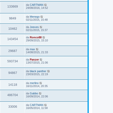
da
CARTMAN
133669
24/08/2016, 14:52
da
Menego
9849
02/11/2015, 15:48
da
Jeeves
10462
02/11/2015, 15:37
da
Ronco88
143454
29/09/2015, 15:10
da
max
29687
14/08/2015, 21:33
da
Panzer
593734
13/07/2015, 21:06
da
black panther
94867
23/03/2015, 22:19
da
merlino
14118
16/11/2014, 20:35
da
Gabbo
486704
16/09/2014, 22:06
da
CARTMAN
33006
16/05/2014, 11:58