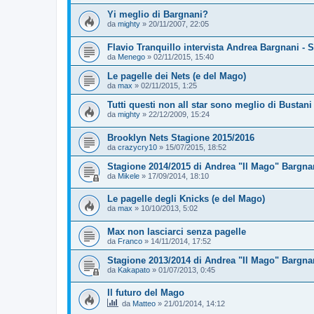
Yi meglio di Bargnani?
da
mighty
»
20/11/2007, 22:05
Flavio Tranquillo intervista Andrea Bargnani - 
da
Menego
»
02/11/2015, 15:40
Le pagelle dei Nets (e del Mago)
da
max
»
02/11/2015, 1:25
Tutti questi non all star sono meglio di Bustani
da
mighty
»
22/12/2009, 15:24
Brooklyn Nets Stagione 2015/2016
da
crazycry10
»
15/07/2015, 18:52
Stagione 2014/2015 di Andrea "Il Mago" Bargna
da
Mikele
»
17/09/2014, 18:10
Le pagelle degli Knicks (e del Mago)
da
max
»
10/10/2013, 5:02
Max non lasciarci senza pagelle
da
Franco
»
14/11/2014, 17:52
Stagione 2013/2014 di Andrea "Il Mago" Bargnan
da
Kakapato
»
01/07/2013, 0:45
Il futuro del Mago
da
Matteo
»
21/01/2014, 14:12