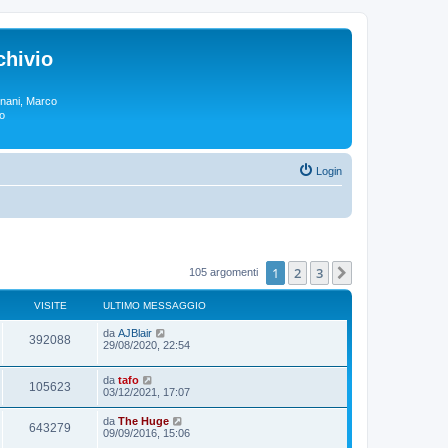
chivio
rgnani, Marco
lo
Login
1
2
3
Prossimo
105 argomenti
VISITE
ULTIMO MESSAGGIO
da
AJBlair
392088
29/08/2020, 22:54
da
tafo
105623
03/12/2021, 17:07
da
The Huge
643279
09/09/2016, 15:06