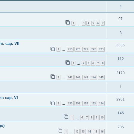
4
97
1
3
4
5
6
7
…
3
i: cap. VII
3335
1
219
220
221
222
223
…
112
1
4
5
6
7
8
…
2170
1
141
142
143
144
145
…
1
i: cap. VI
2901
1
190
191
192
193
194
…
145
1
6
7
8
9
10
…
go)
235
1
12
13
14
15
16
…