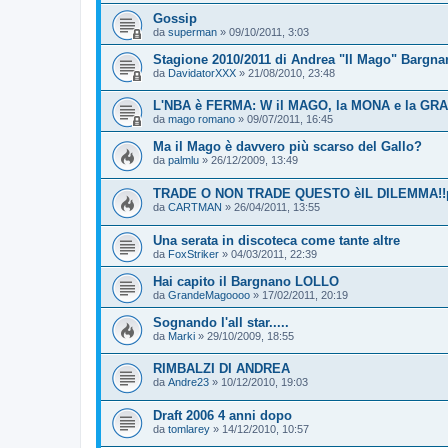
Gossip
da
superman
»
09/10/2011, 3:03
Stagione 2010/2011 di Andrea "Il Mago" Bargnan
da
DavidatorXXX
»
21/08/2010, 23:48
L'NBA è FERMA: W il MAGO, la MONA e la GR
da
mago romano
»
09/07/2011, 16:45
Ma il Mago è davvero più scarso del Gallo?
da
palmlu
»
26/12/2009, 13:49
TRADE O NON TRADE QUESTO èIL DILEMMA!!pos
da
CARTMAN
»
26/04/2011, 13:55
Una serata in discoteca come tante altre
da
FoxStriker
»
04/03/2011, 22:39
Hai capito il Bargnano LOLLO
da
GrandeMagoooo
»
17/02/2011, 20:19
Sognando l'all star.....
da
Marki
»
29/10/2009, 18:55
RIMBALZI DI ANDREA
da
Andre23
»
10/12/2010, 19:03
Draft 2006 4 anni dopo
da
tomlarey
»
14/12/2010, 10:57