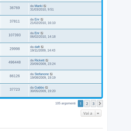
da
Marki
36769
31/03/2010, 9:51
da
Enr
37811
21/02/2010, 16:10
da
Enr
107393
06/02/2010, 14:18
da
daft
29998
19/11/2009, 14:43
da
Rickett
496448
20/09/2009, 23:24
da
Stefanone
86126
19/08/2009, 19:19
da
Gabbo
37723
30/05/2009, 19:20
1
2
3
Prossimo
105 argomenti
Vai a