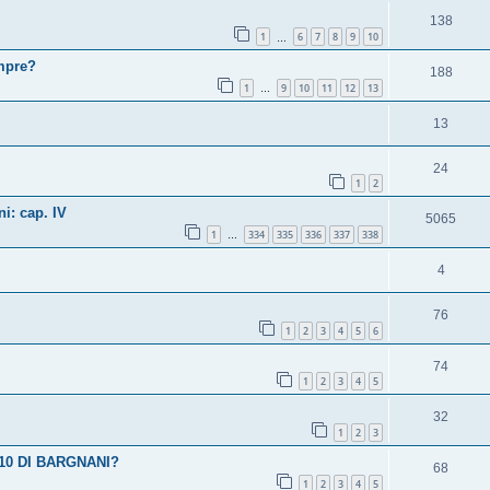
138
1
6
7
8
9
10
…
empre?
188
1
9
10
11
12
13
…
13
24
1
2
i: cap. IV
5065
1
334
335
336
337
338
…
4
76
1
2
3
4
5
6
74
1
2
3
4
5
32
1
2
3
10 DI BARGNANI?
68
1
2
3
4
5