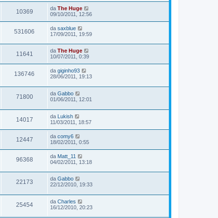
da
The Huge
10369
09/10/2011, 12:56
da
saxblue
531606
17/09/2011, 19:59
da
The Huge
11641
10/07/2011, 0:39
da
giginho93
136746
28/06/2011, 19:13
da
Gabbo
71800
01/06/2011, 12:01
da
Lukish
14017
11/03/2011, 18:57
da
comy6
12447
18/02/2011, 0:55
da
Matt_11
96368
04/02/2011, 13:18
da
Gabbo
22173
22/12/2010, 19:33
da
Charles
25454
16/12/2010, 20:23