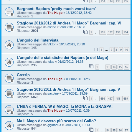
1
142
143
144
145
…
Bargnani: Raptors 'pretty much worst team'
Ultimo messaggio da
The Huge
«
16/12/2012, 13:42
Risposte:
1
Stagione 2011/2012 di Andrea "Il Mago" Bargnani: cap. VI
Ultimo messaggio da
miche
«
29/08/2012, 16:58
Risposte:
2901
1
191
192
193
194
…
L'angolo dell'intervista
Ultimo messaggio da
Viktor
«
10/05/2012, 23:10
Risposte:
145
1
7
8
9
10
…
L'angolo delle statistiche dei Raptors (e del Mago)
Ultimo messaggio da
folas
«
01/02/2012, 14:36
Risposte:
235
1
13
14
15
16
…
Gossip
Ultimo messaggio da
The Huge
«
09/10/2011, 12:56
Risposte:
3
Stagione 2010/2011 di Andrea "Il Mago" Bargnani: cap. V
Ultimo messaggio da
saxblue
«
17/09/2011, 19:59
Risposte:
6878
1
456
457
458
459
…
L'NBA è FERMA: W il MAGO, la MONA e la GRASPA!
Ultimo messaggio da
The Huge
«
10/07/2011, 0:39
Risposte:
5
Ma il Mago è davvero più scarso del Gallo?
Ultimo messaggio da
giginho93
«
28/06/2011, 19:13
Risposte:
844
1
54
55
56
57
…