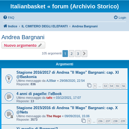
Italianbasket « forum (Archivio Storico)
FAQ
Login
Indice
IL CIMITERO DEGLI ELEFANTI
Andrea Bargnani
Andrea Bargnani
Nuovo argomento
1
2
3
Prossimo
105 argomenti
Argomenti
Stagione 2016/2017 di Andrea "Il Mago" Bargnani: cap. XI
@Baskonia
Ultimo messaggio da
AJBlair
«
29/08/2020, 22:54
Risposte:
836
1
53
54
55
56
…
4 anni di pagelle: l'eBook
Ultimo messaggio da
tafo
«
03/12/2021, 17:07
Risposte:
13
Stagione 2015/2016 di Andrea "Il Mago" Bargnani: cap. X
@Nets
Ultimo messaggio da
The Huge
«
09/09/2016, 15:06
Risposte:
3573
1
236
237
238
239
…
Yi meglio di Bargnani?