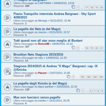
Ultimo messaggio da
CARTMAN
«
24/08/2016, 14:52
Risposte:
286
1
17
18
19
20
…
Flavio Tranquillo intervista Andrea Bargnani - Sky Sport
4/09/2015
Ultimo messaggio da
Menego
«
02/11/2015, 15:48
Risposte:
2
Le pagelle dei Nets (e del Mago)
Ultimo messaggio da
Jeeves
«
02/11/2015, 15:37
Risposte:
4
Tutti questi non all star sono meglio di Bustani
Ultimo messaggio da
Ronco88
«
29/09/2015, 15:10
Risposte:
307
1
18
19
20
21
…
Brooklyn Nets Stagione 2015/2016
Ultimo messaggio da
max
«
14/08/2015, 21:33
Risposte:
14
Stagione 2014/2015 di Andrea "Il Mago" Bargnani: cap. IX
@Knicks
Ultimo messaggio da
Panzer
«
13/07/2015, 21:06
Risposte:
2757
1
181
182
183
184
…
Le pagelle degli Knicks (e del Mago)
Ultimo messaggio da
black panther
«
23/03/2015, 22:19
Risposte:
128
1
6
7
8
9
…
Max non lasciarci senza pagelle
Ultimo messaggio da
merlino
«
16/11/2014, 20:35
Risposte:
9