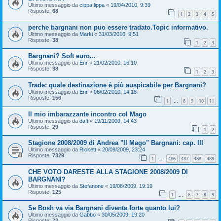
Ultimo messaggio da
cippa lippa
«
19/04/2010, 9:39
Risposte:
68
1
2
3
4
5
perche bargnani non puo essere tradato.Topic informativo.
Ultimo messaggio da
Marki
«
31/03/2010, 9:51
Risposte:
38
1
2
3
Bargnani? Soft euro...
Ultimo messaggio da
Enr
«
21/02/2010, 16:10
Risposte:
38
1
2
3
Trade: quale destinazione è più auspicabile per Bargnani?
Ultimo messaggio da
Enr
«
06/02/2010, 14:18
Risposte:
156
1
8
9
10
11
…
Il mio imbarazzante incontro col Mago
Ultimo messaggio da
daft
«
19/11/2009, 14:43
Risposte:
29
1
2
Stagione 2008/2009 di Andrea "Il Mago" Bargnani: cap. III
Ultimo messaggio da
Rickett
«
20/09/2009, 23:24
Risposte:
7329
1
486
487
488
489
…
CHE VOTO DARESTE ALLA STAGIONE 2008/2009 DI
BARGNANI?
Ultimo messaggio da
Stefanone
«
19/08/2009, 19:19
Risposte:
125
1
6
7
8
9
…
Se Bosh va via Bargnani diventa forte quanto lui?
Ultimo messaggio da
Gabbo
«
30/05/2009, 19:20
Risposte:
72