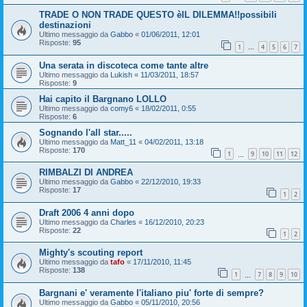
TRADE O NON TRADE QUESTO èIL DILEMMA!!possibili
destinazioni
Ultimo messaggio da
Gabbo
«
01/06/2011, 12:01
Risposte:
95
1
4
5
6
7
…
Una serata in discoteca come tante altre
Ultimo messaggio da
Lukish
«
11/03/2011, 18:57
Risposte:
9
Hai capito il Bargnano LOLLO
Ultimo messaggio da
comy6
«
18/02/2011, 0:55
Risposte:
6
Sognando l'all star.....
Ultimo messaggio da
Matt_11
«
04/02/2011, 13:18
Risposte:
170
1
9
10
11
12
…
RIMBALZI DI ANDREA
Ultimo messaggio da
Gabbo
«
22/12/2010, 19:33
Risposte:
17
1
2
Draft 2006 4 anni dopo
Ultimo messaggio da
Charles
«
16/12/2010, 20:23
Risposte:
22
1
2
Mighty's scouting report
Ultimo messaggio da
tafo
«
17/11/2010, 11:45
Risposte:
138
1
7
8
9
10
…
Bargnani e' veramente l'italiano piu' forte di sempre?
Ultimo messaggio da
Gabbo
«
05/11/2010, 20:56