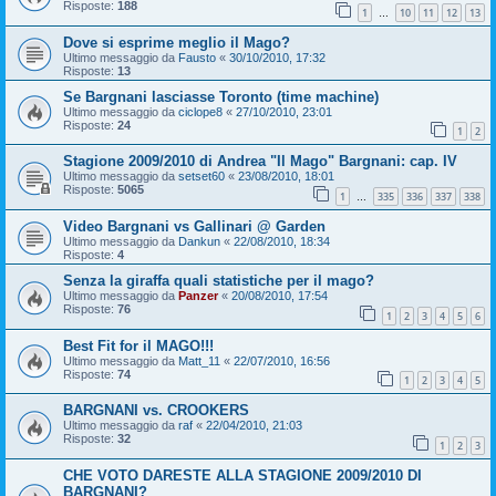
Risposte:
188
1
10
11
12
13
…
Dove si esprime meglio il Mago?
Ultimo messaggio da
Fausto
«
30/10/2010, 17:32
Risposte:
13
Se Bargnani lasciasse Toronto (time machine)
Ultimo messaggio da
ciclope8
«
27/10/2010, 23:01
Risposte:
24
1
2
Stagione 2009/2010 di Andrea "Il Mago" Bargnani: cap. IV
Ultimo messaggio da
setset60
«
23/08/2010, 18:01
Risposte:
5065
1
335
336
337
338
…
Video Bargnani vs Gallinari @ Garden
Ultimo messaggio da
Dankun
«
22/08/2010, 18:34
Risposte:
4
Senza la giraffa quali statistiche per il mago?
Ultimo messaggio da
Panzer
«
20/08/2010, 17:54
Risposte:
76
1
2
3
4
5
6
Best Fit for il MAGO!!!
Ultimo messaggio da
Matt_11
«
22/07/2010, 16:56
Risposte:
74
1
2
3
4
5
BARGNANI vs. CROOKERS
Ultimo messaggio da
raf
«
22/04/2010, 21:03
Risposte:
32
1
2
3
CHE VOTO DARESTE ALLA STAGIONE 2009/2010 DI
BARGNANI?