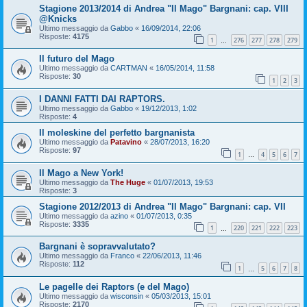
Stagione 2013/2014 di Andrea "Il Mago" Bargnani: cap. VIII
@Knicks
Ultimo messaggio da
Gabbo
«
16/09/2014, 22:06
Risposte:
4175
1
276
277
278
279
…
Il futuro del Mago
Ultimo messaggio da
CARTMAN
«
16/05/2014, 11:58
Risposte:
30
1
2
3
I DANNI FATTI DAI RAPTORS.
Ultimo messaggio da
Gabbo
«
19/12/2013, 1:02
Risposte:
4
Il moleskine del perfetto bargnanista
Ultimo messaggio da
Patavino
«
28/07/2013, 16:20
Risposte:
97
1
4
5
6
7
…
Il Mago a New York!
Ultimo messaggio da
The Huge
«
01/07/2013, 19:53
Risposte:
3
Stagione 2012/2013 di Andrea "Il Mago" Bargnani: cap. VII
Ultimo messaggio da
azino
«
01/07/2013, 0:35
Risposte:
3335
1
220
221
222
223
…
Bargnani è sopravvalutato?
Ultimo messaggio da
Franco
«
22/06/2013, 11:46
Risposte:
112
1
5
6
7
8
…
Le pagelle dei Raptors (e del Mago)
Ultimo messaggio da
wisconsin
«
05/03/2013, 15:01
Risposte:
2170