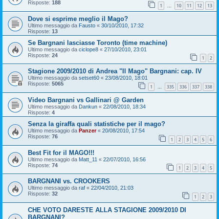
Risposte:
188
1
10
11
12
13
…
Dove si esprime meglio il Mago?
Ultimo messaggio da
Fausto
«
30/10/2010, 17:32
Risposte:
13
Se Bargnani lasciasse Toronto (time machine)
Ultimo messaggio da
ciclope8
«
27/10/2010, 23:01
Risposte:
24
1
2
Stagione 2009/2010 di Andrea "Il Mago" Bargnani: cap. IV
Ultimo messaggio da
setset60
«
23/08/2010, 18:01
Risposte:
5065
1
335
336
337
338
…
Video Bargnani vs Gallinari @ Garden
Ultimo messaggio da
Dankun
«
22/08/2010, 18:34
Risposte:
4
Senza la giraffa quali statistiche per il mago?
Ultimo messaggio da
Panzer
«
20/08/2010, 17:54
Risposte:
76
1
2
3
4
5
6
Best Fit for il MAGO!!!
Ultimo messaggio da
Matt_11
«
22/07/2010, 16:56
Risposte:
74
1
2
3
4
5
BARGNANI vs. CROOKERS
Ultimo messaggio da
raf
«
22/04/2010, 21:03
Risposte:
32
1
2
3
CHE VOTO DARESTE ALLA STAGIONE 2009/2010 DI
BARGNANI?