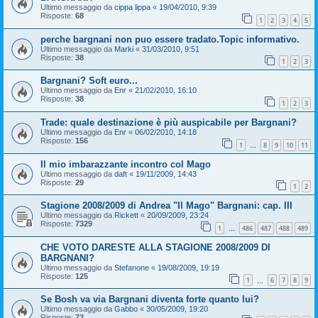
Ultimo messaggio da
cippa lippa
«
19/04/2010, 9:39
Risposte:
68
1
2
3
4
5
perche bargnani non puo essere tradato.Topic informativo.
Ultimo messaggio da
Marki
«
31/03/2010, 9:51
Risposte:
38
1
2
3
Bargnani? Soft euro...
Ultimo messaggio da
Enr
«
21/02/2010, 16:10
Risposte:
38
1
2
3
Trade: quale destinazione è più auspicabile per Bargnani?
Ultimo messaggio da
Enr
«
06/02/2010, 14:18
Risposte:
156
1
8
9
10
11
…
Il mio imbarazzante incontro col Mago
Ultimo messaggio da
daft
«
19/11/2009, 14:43
Risposte:
29
1
2
Stagione 2008/2009 di Andrea "Il Mago" Bargnani: cap. III
Ultimo messaggio da
Rickett
«
20/09/2009, 23:24
Risposte:
7329
1
486
487
488
489
…
CHE VOTO DARESTE ALLA STAGIONE 2008/2009 DI
BARGNANI?
Ultimo messaggio da
Stefanone
«
19/08/2009, 19:19
Risposte:
125
1
6
7
8
9
…
Se Bosh va via Bargnani diventa forte quanto lui?
Ultimo messaggio da
Gabbo
«
30/05/2009, 19:20
Risposte:
72