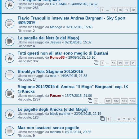
Ultimo messaggio da
CARTMAN
«
24/08/2016, 14:52
Risposte:
286
1
17
18
19
20
…
Flavio Tranquillo intervista Andrea Bargnani - Sky Sport
4/09/2015
Ultimo messaggio da
Menego
«
02/11/2015, 15:48
Risposte:
2
Le pagelle dei Nets (e del Mago)
Ultimo messaggio da
Jeeves
«
02/11/2015, 15:37
Risposte:
4
Tutti questi non all star sono meglio di Bustani
Ultimo messaggio da
Ronco88
«
29/09/2015, 15:10
Risposte:
307
1
18
19
20
21
…
Brooklyn Nets Stagione 2015/2016
Ultimo messaggio da
max
«
14/08/2015, 21:33
Risposte:
14
Stagione 2014/2015 di Andrea "Il Mago" Bargnani: cap. IX
@Knicks
Ultimo messaggio da
Panzer
«
13/07/2015, 21:06
Risposte:
2757
1
181
182
183
184
…
Le pagelle degli Knicks (e del Mago)
Ultimo messaggio da
black panther
«
23/03/2015, 22:19
Risposte:
128
1
6
7
8
9
…
Max non lasciarci senza pagelle
Ultimo messaggio da
merlino
«
16/11/2014, 20:35
Risposte:
9