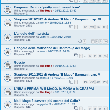
1
142
143
144
145
…
Bargnani: Raptors 'pretty much worst team'
Ultimo messaggio da
The Huge
«
16/12/2012, 13:42
Risposte:
1
Stagione 2011/2012 di Andrea "Il Mago" Bargnani: cap. VI
Ultimo messaggio da
miche
«
29/08/2012, 16:58
Risposte:
2901
1
191
192
193
194
…
L'angolo dell'intervista
Ultimo messaggio da
Viktor
«
10/05/2012, 23:10
Risposte:
145
1
7
8
9
10
…
L'angolo delle statistiche dei Raptors (e del Mago)
Ultimo messaggio da
folas
«
01/02/2012, 14:36
Risposte:
235
1
13
14
15
16
…
Gossip
Ultimo messaggio da
The Huge
«
09/10/2011, 12:56
Risposte:
3
Stagione 2010/2011 di Andrea "Il Mago" Bargnani: cap. V
Ultimo messaggio da
saxblue
«
17/09/2011, 19:59
Risposte:
6878
1
456
457
458
459
…
L'NBA è FERMA: W il MAGO, la MONA e la GRASPA!
Ultimo messaggio da
The Huge
«
10/07/2011, 0:39
Risposte:
5
Ma il Mago è davvero più scarso del Gallo?
Ultimo messaggio da
giginho93
«
28/06/2011, 19:13
Risposte:
844
1
54
55
56
57
…