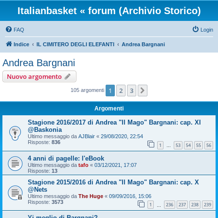
Italianbasket « forum (Archivio Storico)
FAQ
Login
Indice
IL CIMITERO DEGLI ELEFANTI
Andrea Bargnani
Andrea Bargnani
Nuovo argomento
1
2
3
Prossimo
105 argomenti
Argomenti
Stagione 2016/2017 di Andrea "Il Mago" Bargnani: cap. XI
@Baskonia
Ultimo messaggio da
AJBlair
«
29/08/2020, 22:54
Risposte:
836
1
53
54
55
56
…
4 anni di pagelle: l'eBook
Ultimo messaggio da
tafo
«
03/12/2021, 17:07
Risposte:
13
Stagione 2015/2016 di Andrea "Il Mago" Bargnani: cap. X
@Nets
Ultimo messaggio da
The Huge
«
09/09/2016, 15:06
Risposte:
3573
1
236
237
238
239
…
Yi meglio di Bargnani?