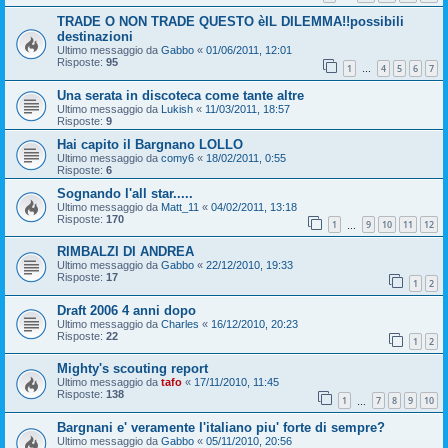
TRADE O NON TRADE QUESTO èIL DILEMMA!!possibili
destinazioni
Ultimo messaggio da
Gabbo
«
01/06/2011, 12:01
Risposte:
95
1
4
5
6
7
…
Una serata in discoteca come tante altre
Ultimo messaggio da
Lukish
«
11/03/2011, 18:57
Risposte:
9
Hai capito il Bargnano LOLLO
Ultimo messaggio da
comy6
«
18/02/2011, 0:55
Risposte:
6
Sognando l'all star.....
Ultimo messaggio da
Matt_11
«
04/02/2011, 13:18
Risposte:
170
1
9
10
11
12
…
RIMBALZI DI ANDREA
Ultimo messaggio da
Gabbo
«
22/12/2010, 19:33
Risposte:
17
1
2
Draft 2006 4 anni dopo
Ultimo messaggio da
Charles
«
16/12/2010, 20:23
Risposte:
22
1
2
Mighty's scouting report
Ultimo messaggio da
tafo
«
17/11/2010, 11:45
Risposte:
138
1
7
8
9
10
…
Bargnani e' veramente l'italiano piu' forte di sempre?
Ultimo messaggio da
Gabbo
«
05/11/2010, 20:56