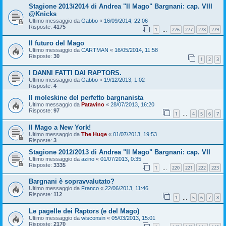
Stagione 2013/2014 di Andrea "Il Mago" Bargnani: cap. VIII
@Knicks
Ultimo messaggio da
Gabbo
«
16/09/2014, 22:06
Risposte:
4175
1
276
277
278
279
…
Il futuro del Mago
Ultimo messaggio da
CARTMAN
«
16/05/2014, 11:58
Risposte:
30
1
2
3
I DANNI FATTI DAI RAPTORS.
Ultimo messaggio da
Gabbo
«
19/12/2013, 1:02
Risposte:
4
Il moleskine del perfetto bargnanista
Ultimo messaggio da
Patavino
«
28/07/2013, 16:20
Risposte:
97
1
4
5
6
7
…
Il Mago a New York!
Ultimo messaggio da
The Huge
«
01/07/2013, 19:53
Risposte:
3
Stagione 2012/2013 di Andrea "Il Mago" Bargnani: cap. VII
Ultimo messaggio da
azino
«
01/07/2013, 0:35
Risposte:
3335
1
220
221
222
223
…
Bargnani è sopravvalutato?
Ultimo messaggio da
Franco
«
22/06/2013, 11:46
Risposte:
112
1
5
6
7
8
…
Le pagelle dei Raptors (e del Mago)
Ultimo messaggio da
wisconsin
«
05/03/2013, 15:01
Risposte:
2170