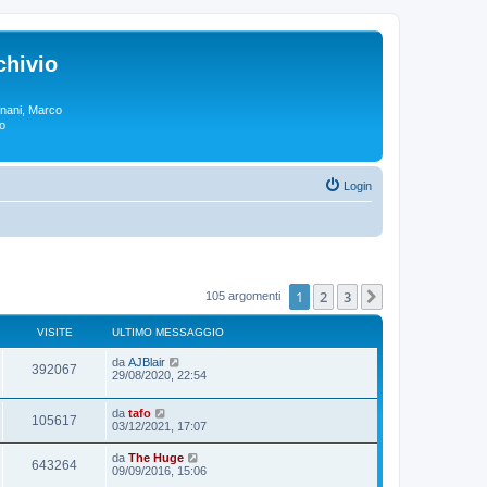
chivio
rgnani, Marco
lo
Login
1
2
3
Prossimo
105 argomenti
VISITE
ULTIMO MESSAGGIO
da
AJBlair
392067
29/08/2020, 22:54
da
tafo
105617
03/12/2021, 17:07
da
The Huge
643264
09/09/2016, 15:06