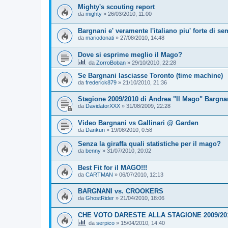
Mighty's scouting report
da
mighty
»
26/03/2010, 11:00
Bargnani e' veramente l'italiano piu' forte di s
da
mariodonati
»
27/08/2010, 14:48
Dove si esprime meglio il Mago?
da
ZorroBoban
»
29/10/2010, 22:28
Se Bargnani lasciasse Toronto (time machine)
da
frederick879
»
21/10/2010, 21:36
Stagione 2009/2010 di Andrea "Il Mago" Bargnan
da
DavidatorXXX
»
31/08/2009, 22:28
Video Bargnani vs Gallinari @ Garden
da
Dankun
»
19/08/2010, 0:58
Senza la giraffa quali statistiche per il mago?
da
benny
»
31/07/2010, 20:02
Best Fit for il MAGO!!!
da
CARTMAN
»
06/07/2010, 12:13
BARGNANI vs. CROOKERS
da
GhostRider
»
21/04/2010, 18:06
CHE VOTO DARESTE ALLA STAGIONE 2009/20
da
serpico
»
15/04/2010, 14:40