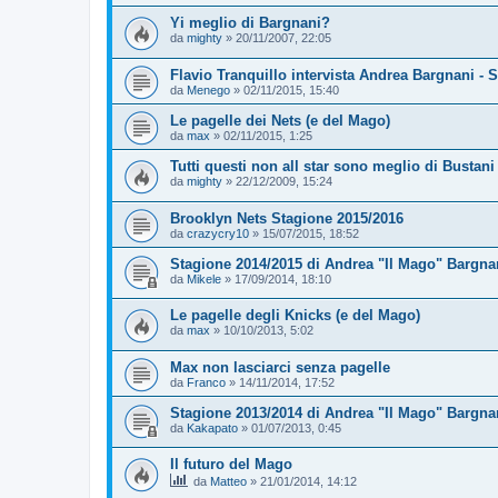
Yi meglio di Bargnani?
da
mighty
»
20/11/2007, 22:05
Flavio Tranquillo intervista Andrea Bargnani - 
da
Menego
»
02/11/2015, 15:40
Le pagelle dei Nets (e del Mago)
da
max
»
02/11/2015, 1:25
Tutti questi non all star sono meglio di Bustani
da
mighty
»
22/12/2009, 15:24
Brooklyn Nets Stagione 2015/2016
da
crazycry10
»
15/07/2015, 18:52
Stagione 2014/2015 di Andrea "Il Mago" Bargna
da
Mikele
»
17/09/2014, 18:10
Le pagelle degli Knicks (e del Mago)
da
max
»
10/10/2013, 5:02
Max non lasciarci senza pagelle
da
Franco
»
14/11/2014, 17:52
Stagione 2013/2014 di Andrea "Il Mago" Bargnan
da
Kakapato
»
01/07/2013, 0:45
Il futuro del Mago
da
Matteo
»
21/01/2014, 14:12