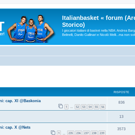
Italianbasket « forum (Ar
Storico)
I giocatori italiani di basket nella NBA: Andrea Ba
Belinelli, Danilo Gallinari e Nicolò Melli...ma non so
RISPOSTE
ni: cap. XI @Baskonia
836
1
52
53
54
55
56
…
13
ni: cap. X @Nets
3573
1
235
236
237
238
239
…