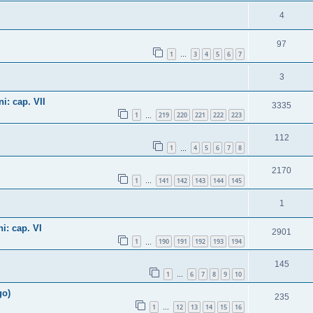
4
97
1
3
4
5
6
7
…
3
i: cap. VII
3335
1
219
220
221
222
223
…
112
1
4
5
6
7
8
…
2170
1
141
142
143
144
145
…
1
i: cap. VI
2901
1
190
191
192
193
194
…
145
1
6
7
8
9
10
…
go)
235
1
12
13
14
15
16
…