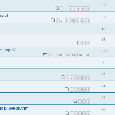
138
1
6
7
8
9
10
…
empre?
188
1
9
10
11
12
13
…
13
24
1
2
i: cap. IV
5065
1
334
335
336
337
338
…
4
76
1
2
3
4
5
6
74
1
2
3
4
5
32
1
2
3
10 DI BARGNANI?
68
1
2
3
4
5