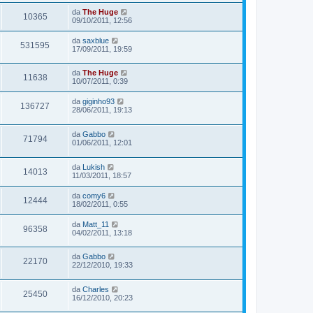
da
The Huge
10365
09/10/2011, 12:56
da
saxblue
531595
17/09/2011, 19:59
da
The Huge
11638
10/07/2011, 0:39
da
giginho93
136727
28/06/2011, 19:13
da
Gabbo
71794
01/06/2011, 12:01
da
Lukish
14013
11/03/2011, 18:57
da
comy6
12444
18/02/2011, 0:55
da
Matt_11
96358
04/02/2011, 13:18
da
Gabbo
22170
22/12/2010, 19:33
da
Charles
25450
16/12/2010, 20:23