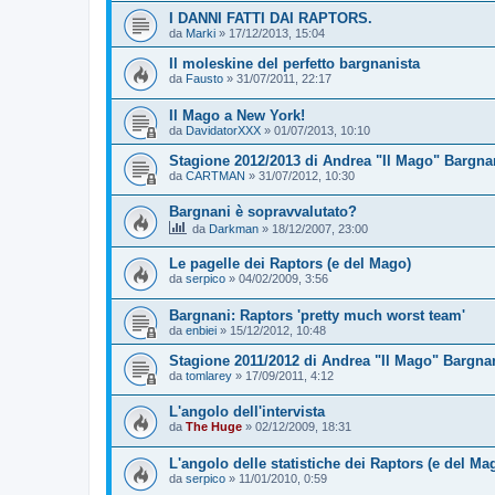
I DANNI FATTI DAI RAPTORS.
da
Marki
»
17/12/2013, 15:04
Il moleskine del perfetto bargnanista
da
Fausto
»
31/07/2011, 22:17
Il Mago a New York!
da
DavidatorXXX
»
01/07/2013, 10:10
Stagione 2012/2013 di Andrea "Il Mago" Bargnan
da
CARTMAN
»
31/07/2012, 10:30
Bargnani è sopravvalutato?
da
Darkman
»
18/12/2007, 23:00
Le pagelle dei Raptors (e del Mago)
da
serpico
»
04/02/2009, 3:56
Bargnani: Raptors 'pretty much worst team'
da
enbiei
»
15/12/2012, 10:48
Stagione 2011/2012 di Andrea "Il Mago" Bargnan
da
tomlarey
»
17/09/2011, 4:12
L'angolo dell'intervista
da
The Huge
»
02/12/2009, 18:31
L'angolo delle statistiche dei Raptors (e del Ma
da
serpico
»
11/01/2010, 0:59