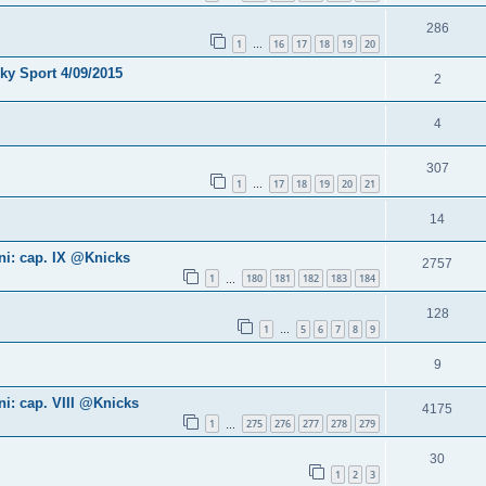
286
1
16
17
18
19
20
…
Sky Sport 4/09/2015
2
4
307
1
17
18
19
20
21
…
14
ni: cap. IX @Knicks
2757
1
180
181
182
183
184
…
128
1
5
6
7
8
9
…
9
i: cap. VIII @Knicks
4175
1
275
276
277
278
279
…
30
1
2
3