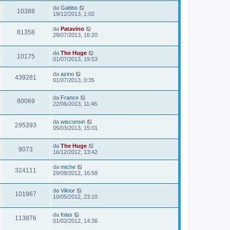
da
Gabbo
10388
19/12/2013, 1:02
da
Patavino
81358
28/07/2013, 16:20
da
The Huge
10175
01/07/2013, 19:53
da
azino
439281
01/07/2013, 0:35
da
Franco
80069
22/06/2013, 11:46
da
wisconsin
295393
05/03/2013, 15:01
da
The Huge
9073
16/12/2012, 13:42
da
miche
324111
29/08/2012, 16:58
da
Viktor
101967
10/05/2012, 23:10
da
folas
113876
01/02/2012, 14:36