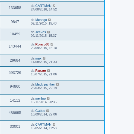
da
CARTMAN
133658
24/08/2016, 14:52
da
Menego
9847
02/11/2015, 15:48
da
Jeeves
10459
02/11/2015, 15:37
da
Ronco88
143444
29/09/2015, 15:10
da
max
29684
14/08/2015, 21:33
da
Panzer
593726
13/07/2015, 21:06
da
black panther
94860
23/03/2015, 22:19
da
merlino
14112
16/11/2014, 20:35
da
Gabbo
486695
16/09/2014, 22:06
da
CARTMAN
33001
16/05/2014, 11:58