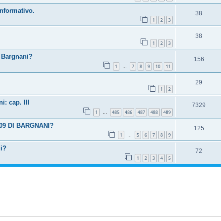
nformativo.
38
1
2
3
38
1
2
3
r Bargnani?
156
1
7
8
9
10
11
…
29
1
2
: cap. III
7329
1
485
486
487
488
489
…
09 DI BARGNANI?
125
1
5
6
7
8
9
…
ui?
72
1
2
3
4
5