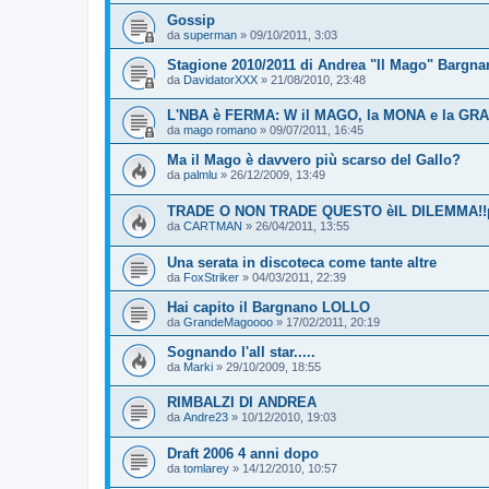
Gossip
da
superman
»
09/10/2011, 3:03
Stagione 2010/2011 di Andrea "Il Mago" Bargnan
da
DavidatorXXX
»
21/08/2010, 23:48
L'NBA è FERMA: W il MAGO, la MONA e la GR
da
mago romano
»
09/07/2011, 16:45
Ma il Mago è davvero più scarso del Gallo?
da
palmlu
»
26/12/2009, 13:49
TRADE O NON TRADE QUESTO èIL DILEMMA!!pos
da
CARTMAN
»
26/04/2011, 13:55
Una serata in discoteca come tante altre
da
FoxStriker
»
04/03/2011, 22:39
Hai capito il Bargnano LOLLO
da
GrandeMagoooo
»
17/02/2011, 20:19
Sognando l'all star.....
da
Marki
»
29/10/2009, 18:55
RIMBALZI DI ANDREA
da
Andre23
»
10/12/2010, 19:03
Draft 2006 4 anni dopo
da
tomlarey
»
14/12/2010, 10:57