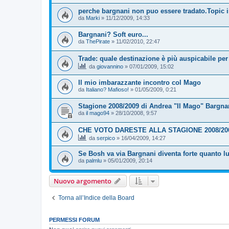
perche bargnani non puo essere tradato.Topic i
da
Marki
»
11/12/2009, 14:33
Bargnani? Soft euro...
da
ThePirate
»
11/02/2010, 22:47
Trade: quale destinazione è più auspicabile pe
da
giovannino
»
07/01/2009, 15:02
Il mio imbarazzante incontro col Mago
da
Italiano? Mafioso!
»
01/05/2009, 0:21
Stagione 2008/2009 di Andrea "Il Mago" Bargnani
da
il mago94
»
28/10/2008, 9:57
CHE VOTO DARESTE ALLA STAGIONE 2008/20
da
serpico
»
16/04/2009, 14:27
Se Bosh va via Bargnani diventa forte quanto l
da
palmlu
»
05/01/2009, 20:14
Nuovo argomento
Torna all’Indice della Board
PERMESSI FORUM