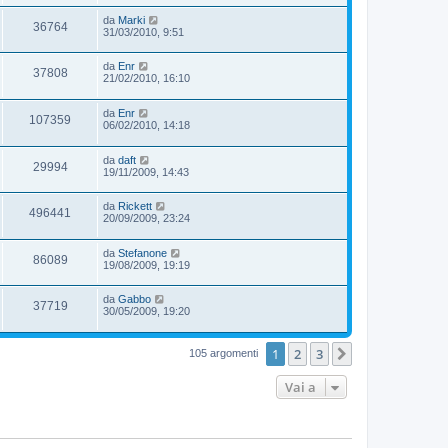
da
Marki
36764
31/03/2010, 9:51
da
Enr
37808
21/02/2010, 16:10
da
Enr
107359
06/02/2010, 14:18
da
daft
29994
19/11/2009, 14:43
da
Rickett
496441
20/09/2009, 23:24
da
Stefanone
86089
19/08/2009, 19:19
da
Gabbo
37719
30/05/2009, 19:20
1
2
3
Prossimo
105 argomenti
Vai a