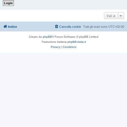
Vai a
Indice
Cancella cookie
Tutti gli orari sono
UTC+02:00
Creato da
phpBB
® Forum Software © phpBB Limited
Traduzione Italiana
phpBB-Italia.it
Privacy
|
Condizioni