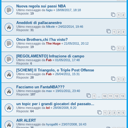
Nuova regola sui passi NBA
Ultimo messaggio da
fagiu
«
18/08/2017, 18:18
Risposte:
19
1
2
Aneddoti di pallacanestro
Ultimo messaggio da
Mikele
«
24/02/2014, 19:46
Risposte:
31
1
2
3
Once Brothers,chi l'ha visto?
Ultimo messaggio da
The Huge
«
21/05/2011, 20:12
Risposte:
19
1
2
[REGOLAMENTO] Infrazione di campo
Ultimo messaggio da
Fab
«
01/05/2011, 17:48
Risposte:
6
[SCHEMI] Il Triangolo, o Triple Post Offense
Ultimo messaggio da
Fab
«
26/04/2011, 15:31
Risposte:
28
1
2
Facciamo un FantaNBA???
Ultimo messaggio da
max
«
19/01/2011, 23:40
Risposte:
187
1
10
11
12
13
…
un topic per i grandi giocatori del passato...
Ultimo messaggio da
lol
«
28/08/2008, 8:20
Risposte:
64
1
2
3
4
5
AIR ALERT
Ultimo messaggio da
hyoga86
«
23/07/2008, 16:43
Risposte:
35