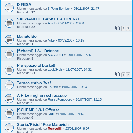
DIFESA
Ultimo messaggio da
3-Point Bomber
«
05/11/2007, 21:47
Risposte:
12
SALVIAMO IL BASKET A FIRENZE
Ultimo messaggio da
Amel
«
05/11/2007, 20:00
Risposte:
22
1
2
Manute Bol
Ultimo messaggio da
Mike
«
03/09/2007, 16:15
Risposte:
11
[Schemi] 1-3-1 Defense
Ultimo messaggio da
MASGUID
«
03/09/2007, 15:40
Risposte:
9
Più spazio al basket!
Ultimo messaggio da
LookSyde
«
19/07/2007, 14:32
Risposte:
23
1
2
Torneo estivo 3vs3
Ultimo messaggio da
Fausto
«
19/07/2007, 13:04
AIR Le migliori schiacciate
Ultimo messaggio da
RossoPomodoro
«
18/07/2007, 22:15
Risposte:
9
[SCHEMI] 1-3-1 Offense
Ultimo messaggio da
RafT
«
09/07/2007, 19:42
Risposte:
9
Storia:'Pistol' Pete Maravich
Ultimo messaggio da
Ronco88
«
23/06/2007, 9:07
Risposte:
8