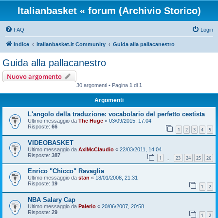
Italianbasket « forum (Archivio Storico)
FAQ
Login
Indice
Italianbasket.it Community
Guida alla pallacanestro
Guida alla pallacanestro
Nuovo argomento
30 argomenti • Pagina
1
di
1
Argomenti
L'angolo della traduzione: vocabolario del perfetto cestista
Ultimo messaggio da
The Huge
«
03/09/2015, 17:04
Risposte:
66
1
2
3
4
5
VIDEOBASKET
Ultimo messaggio da
AxlMcClaudio
«
22/03/2011, 14:04
Risposte:
387
1
23
24
25
26
…
Enrico "Chicco" Ravaglia
Ultimo messaggio da
stan
«
18/01/2008, 21:31
Risposte:
19
1
2
NBA Salary Cap
Ultimo messaggio da
Palerio
«
20/06/2007, 20:58
Risposte:
29
1
2