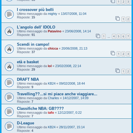
1
2
3
I crossover più belli
Ultimo messaggio da
mighty
«
13/07/2008, 11:04
Risposte:
15
1
2
L'angolo dell' IDOLO
Ultimo messaggio da
Patavino
«
23/06/2008, 14:14
Risposte:
91
1
4
5
6
7
…
Scendi in campo!
Ultimo messaggio da
chicca
«
20/06/2008, 21:13
Risposte:
37
1
2
3
età e basket
Ultimo messaggio da
lol
«
23/02/2008, 22:14
Risposte:
29
1
2
DRAFT NBA
Ultimo messaggio da
KB24
«
09/02/2008, 18:44
Risposte:
9
Travelling??...si mi piace anche viaggiare...
Ultimo messaggio da
Charles
«
14/12/2007, 14:09
Risposte:
7
Classifiche NBA: GB????
Ultimo messaggio da
tafo
«
12/12/2007, 0:22
Risposte:
7
D-League
Ultimo messaggio da
KB24
«
28/11/2007, 15:14
Risposte:
4