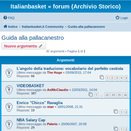
Italianbasket « forum (Archivio Storico)
FAQ
Login
Indice
Italianbasket.it Community
Guida alla pallacanestro
Guida alla pallacanestro
Nuovo argomento
30 argomenti • Pagina
1
di
1
Argomenti
L'angolo della traduzione: vocabolario del perfetto cestista
Ultimo messaggio da
The Huge
«
03/09/2015, 17:04
Risposte:
66
1
2
3
4
5
VIDEOBASKET
Ultimo messaggio da
AxlMcClaudio
«
22/03/2011, 14:04
Risposte:
387
1
23
24
25
26
…
Enrico "Chicco" Ravaglia
Ultimo messaggio da
stan
«
18/01/2008, 21:31
Risposte:
19
1
2
NBA Salary Cap
Ultimo messaggio da
Palerio
«
20/06/2007, 20:58
Risposte:
29
1
2