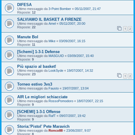
DIFESA
Ultimo messaggio da
3-Point Bomber
«
05/11/2007, 21:47
Risposte:
12
SALVIAMO IL BASKET A FIRENZE
Ultimo messaggio da
Amel
«
05/11/2007, 20:00
Risposte:
22
1
2
Manute Bol
Ultimo messaggio da
Mike
«
03/09/2007, 16:15
Risposte:
11
[Schemi] 1-3-1 Defense
Ultimo messaggio da
MASGUID
«
03/09/2007, 15:40
Risposte:
9
Più spazio al basket!
Ultimo messaggio da
LookSyde
«
19/07/2007, 14:32
Risposte:
23
1
2
Torneo estivo 3vs3
Ultimo messaggio da
Fausto
«
19/07/2007, 13:04
AIR Le migliori schiacciate
Ultimo messaggio da
RossoPomodoro
«
18/07/2007, 22:15
Risposte:
9
[SCHEMI] 1-3-1 Offense
Ultimo messaggio da
RafT
«
09/07/2007, 19:42
Risposte:
9
Storia:'Pistol' Pete Maravich
Ultimo messaggio da
Ronco88
«
23/06/2007, 9:07
Risposte:
8