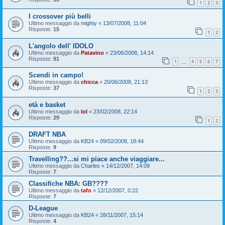
1
2
3
I crossover più belli
Ultimo messaggio da
mighty
«
13/07/2008, 11:04
Risposte:
15
1
2
L'angolo dell' IDOLO
Ultimo messaggio da
Patavino
«
23/06/2008, 14:14
Risposte:
91
1
4
5
6
7
…
Scendi in campo!
Ultimo messaggio da
chicca
«
20/06/2008, 21:13
Risposte:
37
1
2
3
età e basket
Ultimo messaggio da
lol
«
23/02/2008, 22:14
Risposte:
29
1
2
DRAFT NBA
Ultimo messaggio da
KB24
«
09/02/2008, 18:44
Risposte:
9
Travelling??...si mi piace anche viaggiare...
Ultimo messaggio da
Charles
«
14/12/2007, 14:09
Risposte:
7
Classifiche NBA: GB????
Ultimo messaggio da
tafo
«
12/12/2007, 0:22
Risposte:
7
D-League
Ultimo messaggio da
KB24
«
28/11/2007, 15:14
Risposte:
4