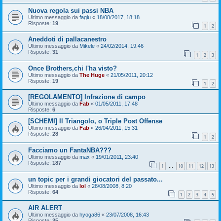
Nuova regola sui passi NBA
Ultimo messaggio da
fagiu
«
18/08/2017, 18:18
Risposte:
19
1
2
Aneddoti di pallacanestro
Ultimo messaggio da
Mikele
«
24/02/2014, 19:46
Risposte:
31
1
2
3
Once Brothers,chi l'ha visto?
Ultimo messaggio da
The Huge
«
21/05/2011, 20:12
Risposte:
19
1
2
[REGOLAMENTO] Infrazione di campo
Ultimo messaggio da
Fab
«
01/05/2011, 17:48
Risposte:
6
[SCHEMI] Il Triangolo, o Triple Post Offense
Ultimo messaggio da
Fab
«
26/04/2011, 15:31
Risposte:
28
1
2
Facciamo un FantaNBA???
Ultimo messaggio da
max
«
19/01/2011, 23:40
Risposte:
187
1
10
11
12
13
…
un topic per i grandi giocatori del passato...
Ultimo messaggio da
lol
«
28/08/2008, 8:20
Risposte:
64
1
2
3
4
5
AIR ALERT
Ultimo messaggio da
hyoga86
«
23/07/2008, 16:43
Risposte:
35