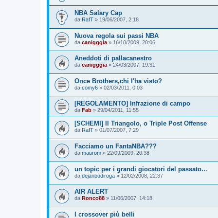
NBA Salary Cap
da
RafT
»
19/06/2007, 2:18
Nuova regola sui passi NBA
da
canigggia
»
16/10/2009, 20:06
Aneddoti di pallacanestro
da
canigggia
»
24/03/2007, 19:31
Once Brothers,chi l'ha visto?
da
comy6
»
02/03/2011, 0:03
[REGOLAMENTO] Infrazione di campo
da
Fab
»
29/04/2011, 11:55
[SCHEMI] Il Triangolo, o Triple Post Offense
da
RafT
»
01/07/2007, 7:29
Facciamo un FantaNBA???
da
maurom
»
22/09/2009, 20:38
un topic per i grandi giocatori del passato...
da
dejanbodiroga
»
12/02/2008, 22:37
AIR ALERT
da
Ronco88
»
11/06/2007, 14:18
I crossover più belli