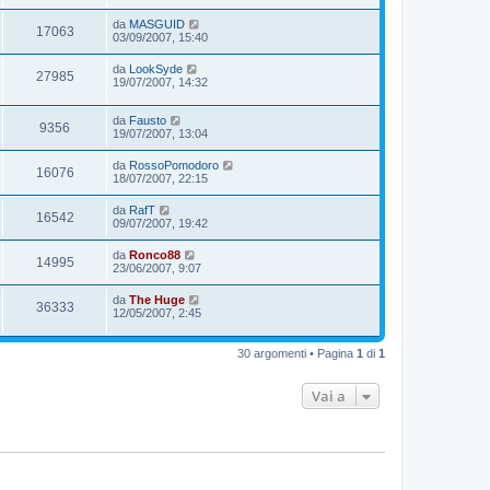
da
MASGUID
17063
03/09/2007, 15:40
da
LookSyde
27985
19/07/2007, 14:32
da
Fausto
9356
19/07/2007, 13:04
da
RossoPomodoro
16076
18/07/2007, 22:15
da
RafT
16542
09/07/2007, 19:42
da
Ronco88
14995
23/06/2007, 9:07
da
The Huge
36333
12/05/2007, 2:45
30 argomenti • Pagina
1
di
1
Vai a