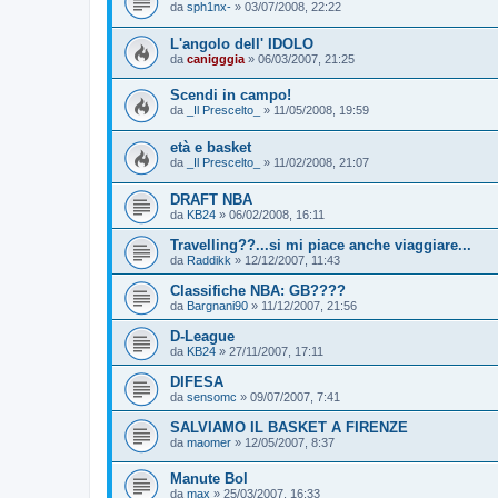
da
sph1nx-
»
03/07/2008, 22:22
L'angolo dell' IDOLO
da
canigggia
»
06/03/2007, 21:25
Scendi in campo!
da
_Il Prescelto_
»
11/05/2008, 19:59
età e basket
da
_Il Prescelto_
»
11/02/2008, 21:07
DRAFT NBA
da
KB24
»
06/02/2008, 16:11
Travelling??...si mi piace anche viaggiare...
da
Raddikk
»
12/12/2007, 11:43
Classifiche NBA: GB????
da
Bargnani90
»
11/12/2007, 21:56
D-League
da
KB24
»
27/11/2007, 17:11
DIFESA
da
sensomc
»
09/07/2007, 7:41
SALVIAMO IL BASKET A FIRENZE
da
maomer
»
12/05/2007, 8:37
Manute Bol
da
max
»
25/03/2007, 16:33