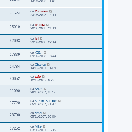
13/07/2008, 11:04
da
Patavino
81524
23/06/2008, 14:14
da
chicca
35019
20/06/2008, 21:13
da
lol
32693
23/02/2008, 22:14
da
KB24
17839
09/02/2008, 18:44
da
Charles
14784
14/12/2007, 14:09
da
tafo
30652
12/12/2007, 0:22
da
KB24
11090
28/11/2007, 15:14
da
3-Point Bomber
17720
05/11/2007, 21:47
da
Amel
28790
05/11/2007, 20:00
da
Mike
17252
03/09/2007, 16:15