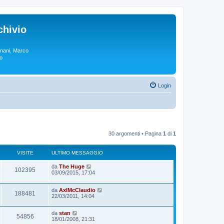
chivio
rgnani, Marco
lo
Login
30 argomenti • Pagina
1
di
1
VISITE
ULTIMO MESSAGGIO
da
The Huge
102395
03/09/2015, 17:04
da
AxlMcClaudio
188481
22/03/2011, 14:04
da
stan
54856
18/01/2008, 21:31