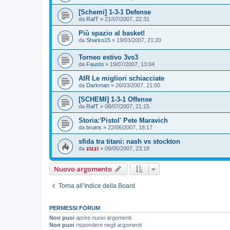
[Schemi] 1-3-1 Defense
da
RafT
»
21/07/2007, 22:31
Più spazio al basket!
da
Sharko15
»
19/03/2007, 21:20
Torneo estivo 3vs3
da
Fausto
»
19/07/2007, 13:04
AIR Le migliori schiacciate
da
Darkman
»
26/03/2007, 21:00
[SCHEMI] 1-3-1 Offense
da
RafT
»
08/07/2007, 21:15
Storia:'Pistol' Pete Maravich
da
bruins
»
22/06/2007, 18:17
sfida tra titani: nash vs stockton
da
zizzi
»
09/05/2007, 23:18
Nuovo argomento
Torna all’Indice della Board
PERMESSI FORUM
Non puoi
aprire nuovi argomenti
Non puoi
rispondere negli argomenti