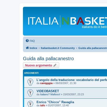
FAQ
Indice
Italianbasket.it Community
Guida alla pallacanest
Guida alla pallacanestro
Nuovo argomento
ARGOMENTI
L'angolo della traduzione: vocabolario del perfe
da
canigggia
»
06/03/2007, 21:30
VIDEOBASKET
da
Italiano? Mafioso!
»
15/03/2007, 23:23
Enrico "Chicco" Ravaglia
da
tafo
»
01/07/2007, 13:40