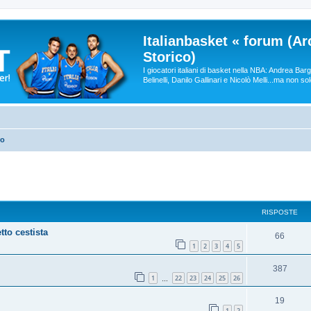
Italianbasket « forum (Ar
Storico)
I giocatori italiani di basket nella NBA: Andrea Ba
Belinelli, Danilo Gallinari e Nicolò Melli...ma non so
ro
RISPOSTE
tto cestista
66
1
2
3
4
5
387
1
22
23
24
25
26
…
19
1
2