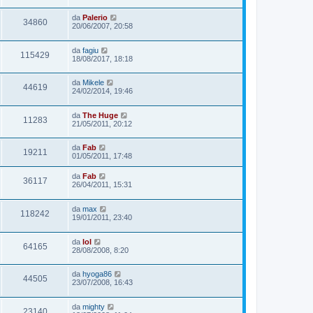
da
Palerio
34860
20/06/2007, 20:58
da
fagiu
115429
18/08/2017, 18:18
da
Mikele
44619
24/02/2014, 19:46
da
The Huge
11283
21/05/2011, 20:12
da
Fab
19211
01/05/2011, 17:48
da
Fab
36117
26/04/2011, 15:31
da
max
118242
19/01/2011, 23:40
da
lol
64165
28/08/2008, 8:20
da
hyoga86
44505
23/07/2008, 16:43
da
mighty
23140