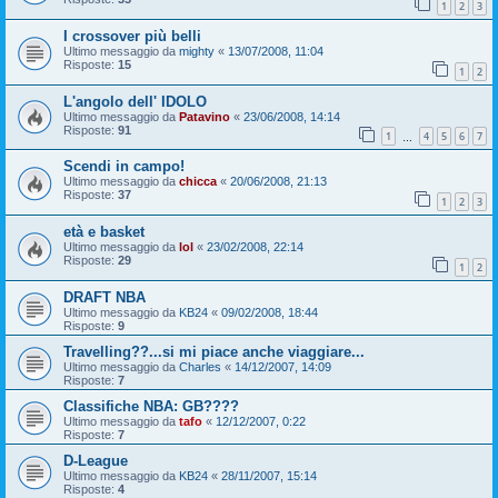
1
2
3
I crossover più belli
Ultimo messaggio da
mighty
«
13/07/2008, 11:04
Risposte:
15
1
2
L'angolo dell' IDOLO
Ultimo messaggio da
Patavino
«
23/06/2008, 14:14
Risposte:
91
1
4
5
6
7
…
Scendi in campo!
Ultimo messaggio da
chicca
«
20/06/2008, 21:13
Risposte:
37
1
2
3
età e basket
Ultimo messaggio da
lol
«
23/02/2008, 22:14
Risposte:
29
1
2
DRAFT NBA
Ultimo messaggio da
KB24
«
09/02/2008, 18:44
Risposte:
9
Travelling??...si mi piace anche viaggiare...
Ultimo messaggio da
Charles
«
14/12/2007, 14:09
Risposte:
7
Classifiche NBA: GB????
Ultimo messaggio da
tafo
«
12/12/2007, 0:22
Risposte:
7
D-League
Ultimo messaggio da
KB24
«
28/11/2007, 15:14
Risposte:
4