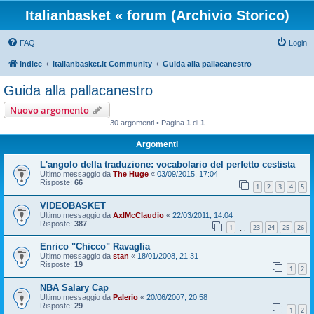
Italianbasket « forum (Archivio Storico)
FAQ
Login
Indice
Italianbasket.it Community
Guida alla pallacanestro
Guida alla pallacanestro
Nuovo argomento
30 argomenti • Pagina
1
di
1
Argomenti
L'angolo della traduzione: vocabolario del perfetto cestista
Ultimo messaggio da
The Huge
«
03/09/2015, 17:04
Risposte:
66
1
2
3
4
5
VIDEOBASKET
Ultimo messaggio da
AxlMcClaudio
«
22/03/2011, 14:04
Risposte:
387
1
23
24
25
26
…
Enrico "Chicco" Ravaglia
Ultimo messaggio da
stan
«
18/01/2008, 21:31
Risposte:
19
1
2
NBA Salary Cap
Ultimo messaggio da
Palerio
«
20/06/2007, 20:58
Risposte:
29
1
2