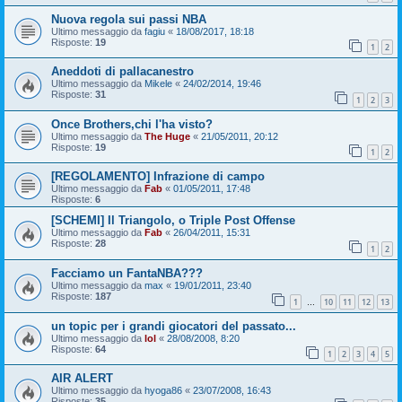
Nuova regola sui passi NBA
Ultimo messaggio da
fagiu
«
18/08/2017, 18:18
Risposte:
19
1
2
Aneddoti di pallacanestro
Ultimo messaggio da
Mikele
«
24/02/2014, 19:46
Risposte:
31
1
2
3
Once Brothers,chi l'ha visto?
Ultimo messaggio da
The Huge
«
21/05/2011, 20:12
Risposte:
19
1
2
[REGOLAMENTO] Infrazione di campo
Ultimo messaggio da
Fab
«
01/05/2011, 17:48
Risposte:
6
[SCHEMI] Il Triangolo, o Triple Post Offense
Ultimo messaggio da
Fab
«
26/04/2011, 15:31
Risposte:
28
1
2
Facciamo un FantaNBA???
Ultimo messaggio da
max
«
19/01/2011, 23:40
Risposte:
187
1
10
11
12
13
…
un topic per i grandi giocatori del passato...
Ultimo messaggio da
lol
«
28/08/2008, 8:20
Risposte:
64
1
2
3
4
5
AIR ALERT
Ultimo messaggio da
hyoga86
«
23/07/2008, 16:43
Risposte:
35