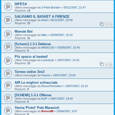
DIFESA
Ultimo messaggio da
3-Point Bomber
«
05/11/2007, 21:47
Risposte:
12
SALVIAMO IL BASKET A FIRENZE
Ultimo messaggio da
Amel
«
05/11/2007, 20:00
Risposte:
22
1
2
Manute Bol
Ultimo messaggio da
Mike
«
03/09/2007, 16:15
Risposte:
11
[Schemi] 1-3-1 Defense
Ultimo messaggio da
MASGUID
«
03/09/2007, 15:40
Risposte:
9
Più spazio al basket!
Ultimo messaggio da
LookSyde
«
19/07/2007, 14:32
Risposte:
23
1
2
Torneo estivo 3vs3
Ultimo messaggio da
Fausto
«
19/07/2007, 13:04
AIR Le migliori schiacciate
Ultimo messaggio da
RossoPomodoro
«
18/07/2007, 22:15
Risposte:
9
[SCHEMI] 1-3-1 Offense
Ultimo messaggio da
RafT
«
09/07/2007, 19:42
Risposte:
9
Storia:'Pistol' Pete Maravich
Ultimo messaggio da
Ronco88
«
23/06/2007, 9:07
Risposte:
8