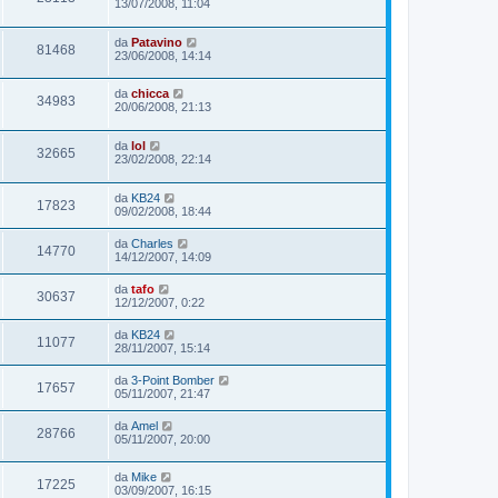
13/07/2008, 11:04
da
Patavino
81468
23/06/2008, 14:14
da
chicca
34983
20/06/2008, 21:13
da
lol
32665
23/02/2008, 22:14
da
KB24
17823
09/02/2008, 18:44
da
Charles
14770
14/12/2007, 14:09
da
tafo
30637
12/12/2007, 0:22
da
KB24
11077
28/11/2007, 15:14
da
3-Point Bomber
17657
05/11/2007, 21:47
da
Amel
28766
05/11/2007, 20:00
da
Mike
17225
03/09/2007, 16:15