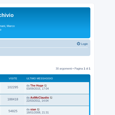
chivio
rgnani, Marco
lo
Login
30 argomenti • Pagina
1
di
1
VISITE
ULTIMO MESSAGGIO
da
The Huge
102295
03/09/2015, 17:04
da
AxlMcClaudio
188418
22/03/2011, 14:04
da
stan
54825
18/01/2008, 21:31