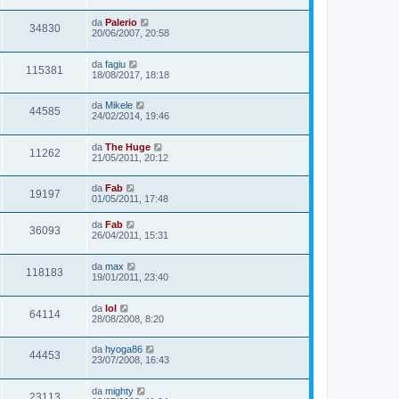
da
Palerio
34830
20/06/2007, 20:58
da
fagiu
115381
18/08/2017, 18:18
da
Mikele
44585
24/02/2014, 19:46
da
The Huge
11262
21/05/2011, 20:12
da
Fab
19197
01/05/2011, 17:48
da
Fab
36093
26/04/2011, 15:31
da
max
118183
19/01/2011, 23:40
da
lol
64114
28/08/2008, 8:20
da
hyoga86
44453
23/07/2008, 16:43
da
mighty
23113