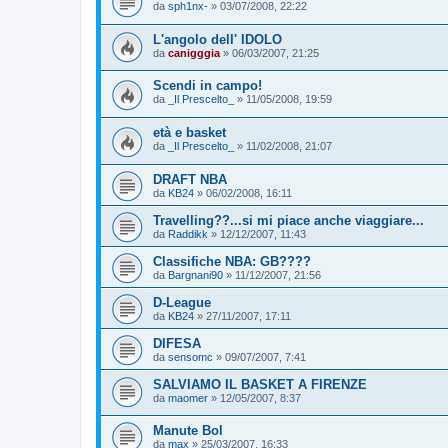
da
sph1nx-
»
03/07/2008, 22:22
L'angolo dell' IDOLO
da
canigggia
»
06/03/2007, 21:25
Scendi in campo!
da
_Il Prescelto_
»
11/05/2008, 19:59
età e basket
da
_Il Prescelto_
»
11/02/2008, 21:07
DRAFT NBA
da
KB24
»
06/02/2008, 16:11
Travelling??...si mi piace anche viaggiare...
da
Raddikk
»
12/12/2007, 11:43
Classifiche NBA: GB????
da
Bargnani90
»
11/12/2007, 21:56
D-League
da
KB24
»
27/11/2007, 17:11
DIFESA
da
sensomc
»
09/07/2007, 7:41
SALVIAMO IL BASKET A FIRENZE
da
maomer
»
12/05/2007, 8:37
Manute Bol
da
max
»
25/03/2007, 16:33