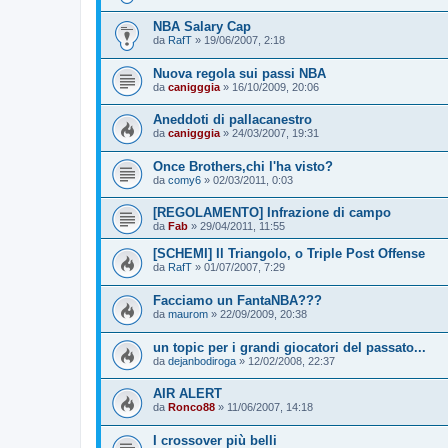
NBA Salary Cap
da
RafT
»
19/06/2007, 2:18
Nuova regola sui passi NBA
da
canigggia
»
16/10/2009, 20:06
Aneddoti di pallacanestro
da
canigggia
»
24/03/2007, 19:31
Once Brothers,chi l'ha visto?
da
comy6
»
02/03/2011, 0:03
[REGOLAMENTO] Infrazione di campo
da
Fab
»
29/04/2011, 11:55
[SCHEMI] Il Triangolo, o Triple Post Offense
da
RafT
»
01/07/2007, 7:29
Facciamo un FantaNBA???
da
maurom
»
22/09/2009, 20:38
un topic per i grandi giocatori del passato...
da
dejanbodiroga
»
12/02/2008, 22:37
AIR ALERT
da
Ronco88
»
11/06/2007, 14:18
I crossover più belli