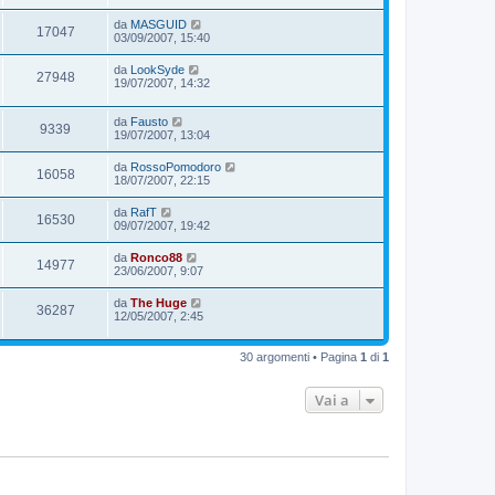
da
MASGUID
17047
03/09/2007, 15:40
da
LookSyde
27948
19/07/2007, 14:32
da
Fausto
9339
19/07/2007, 13:04
da
RossoPomodoro
16058
18/07/2007, 22:15
da
RafT
16530
09/07/2007, 19:42
da
Ronco88
14977
23/06/2007, 9:07
da
The Huge
36287
12/05/2007, 2:45
30 argomenti • Pagina
1
di
1
Vai a