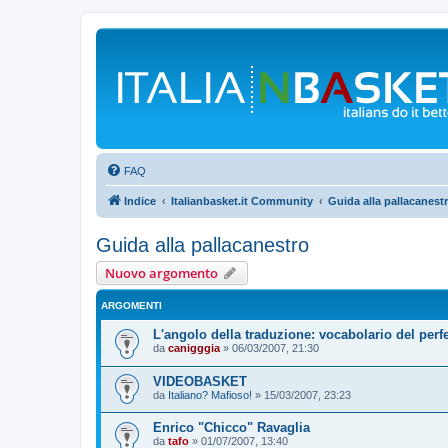
FAQ
Indice
Italianbasket.it Community
Guida alla pallacanest
Guida alla pallacanestro
Nuovo argomento
ARGOMENTI
L'angolo della traduzione: vocabolario del perfe
da
canigggia
»
06/03/2007, 21:30
VIDEOBASKET
da
Italiano? Mafioso!
»
15/03/2007, 23:23
Enrico "Chicco" Ravaglia
da
tafo
»
01/07/2007, 13:40