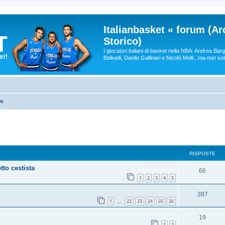
Italianbasket « forum (Ar
Storico)
I giocatori italiani di basket nella NBA: Andrea Ba
Belinelli, Danilo Gallinari e Nicolò Melli...ma non so
ro
RISPOSTE
tto cestista
66
1
2
3
4
5
387
1
22
23
24
25
26
…
19
1
2