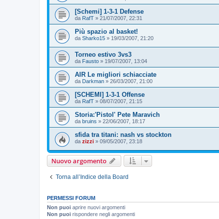
[Schemi] 1-3-1 Defense
da
RafT
»
21/07/2007, 22:31
Più spazio al basket!
da
Sharko15
»
19/03/2007, 21:20
Torneo estivo 3vs3
da
Fausto
»
19/07/2007, 13:04
AIR Le migliori schiacciate
da
Darkman
»
26/03/2007, 21:00
[SCHEMI] 1-3-1 Offense
da
RafT
»
08/07/2007, 21:15
Storia:'Pistol' Pete Maravich
da
bruins
»
22/06/2007, 18:17
sfida tra titani: nash vs stockton
da
zizzi
»
09/05/2007, 23:18
Nuovo argomento
Torna all’Indice della Board
PERMESSI FORUM
Non puoi
aprire nuovi argomenti
Non puoi
rispondere negli argomenti