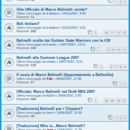
1
2
3
Sito Ufficiale di Marco Belinelli: esiste?
Ultimo messaggio da
il-dottore
«
25/11/2007, 9:59
Risposte:
12
Beli titolare?
Ultimo messaggio da
il-dottore
«
04/11/2007, 9:52
Risposte:
192
1
10
11
12
13
…
Belinelli scelto dai Golden State Warriors con la #18
Ultimo messaggio da
Fausto
«
18/07/2007, 14:51
Risposte:
150
1
8
9
10
11
…
Belinelli alla Summer League 2007
Ultimo messaggio da
shaka
«
18/07/2007, 9:23
Risposte:
133
1
6
7
8
9
…
Il sosia di Marco Belinelli (Appuntamento a Belleville)
Ultimo messaggio da
Fab
«
30/06/2007, 17:46
Risposte:
17
1
2
Ufficiale: Marco Belinelli nel Draft NBA 2007
Ultimo messaggio da
KB24
«
29/06/2007, 5:00
Risposte:
454
1
28
29
30
31
…
[Traduzione] Belinelli per i Clippers?
Ultimo messaggio da
hero
«
14/06/2007, 15:30
Risposte:
34
1
2
3
[Traduzione] Who is...Marco Belinelli?
Ultimo messaggio da
stan
«
14/06/2007, 11:38