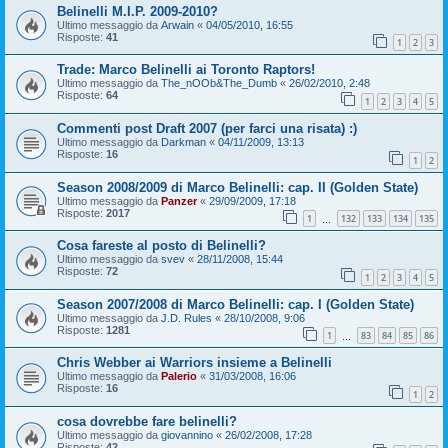
Belinelli M.I.P. 2009-2010?
Ultimo messaggio da
Arwain
«
04/05/2010, 16:55
Risposte:
41
1
2
3
Trade: Marco Belinelli ai Toronto Raptors!
Ultimo messaggio da
The_nOOb&The_Dumb
«
26/02/2010, 2:48
Risposte:
64
1
2
3
4
5
Commenti post Draft 2007 (per farci una risata) :)
Ultimo messaggio da
Darkman
«
04/11/2009, 13:13
Risposte:
16
1
2
Season 2008/2009 di Marco Belinelli: cap. II (Golden State)
Ultimo messaggio da
Panzer
«
29/09/2009, 17:18
Risposte:
2017
1
132
133
134
135
…
Cosa fareste al posto di Belinelli?
Ultimo messaggio da
svev
«
28/11/2008, 15:44
Risposte:
72
1
2
3
4
5
Season 2007/2008 di Marco Belinelli: cap. I (Golden State)
Ultimo messaggio da
J.D. Rules
«
28/10/2008, 9:06
Risposte:
1281
1
83
84
85
86
…
Chris Webber ai Warriors insieme a Belinelli
Ultimo messaggio da
Palerio
«
31/03/2008, 16:06
Risposte:
16
1
2
cosa dovrebbe fare belinelli?
Ultimo messaggio da
giovannino
«
26/02/2008, 17:28
Risposte:
42