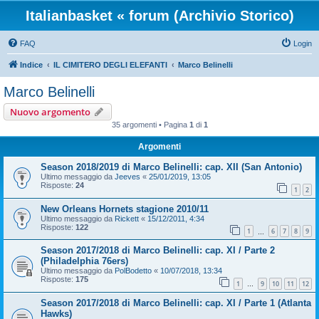
Italianbasket « forum (Archivio Storico)
FAQ
Login
Indice
IL CIMITERO DEGLI ELEFANTI
Marco Belinelli
Marco Belinelli
Nuovo argomento
35 argomenti • Pagina
1
di
1
Argomenti
Season 2018/2019 di Marco Belinelli: cap. XII (San Antonio)
Ultimo messaggio da
Jeeves
«
25/01/2019, 13:05
Risposte:
24
1
2
New Orleans Hornets stagione 2010/11
Ultimo messaggio da
Rickett
«
15/12/2011, 4:34
Risposte:
122
1
6
7
8
9
…
Season 2017/2018 di Marco Belinelli: cap. XI / Parte 2
(Philadelphia 76ers)
Ultimo messaggio da
PolBodetto
«
10/07/2018, 13:34
Risposte:
175
1
9
10
11
12
…
Season 2017/2018 di Marco Belinelli: cap. XI / Parte 1 (Atlanta
Hawks)