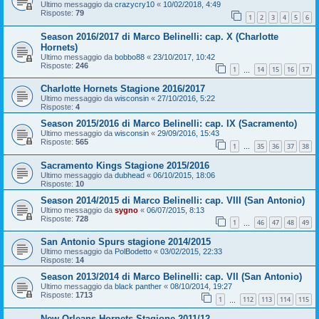
Ultimo messaggio da
crazycry10
«
10/02/2018, 4:49
Risposte:
79
1
2
3
4
5
6
Season 2016/2017 di Marco Belinelli: cap. X (Charlotte
Hornets)
Ultimo messaggio da
bobbo88
«
23/10/2017, 10:42
Risposte:
246
1
14
15
16
17
…
Charlotte Hornets Stagione 2016/2017
Ultimo messaggio da
wisconsin
«
27/10/2016, 5:22
Risposte:
4
Season 2015/2016 di Marco Belinelli: cap. IX (Sacramento)
Ultimo messaggio da
wisconsin
«
29/09/2016, 15:43
Risposte:
565
1
35
36
37
38
…
Sacramento Kings Stagione 2015/2016
Ultimo messaggio da
dubhead
«
06/10/2015, 18:06
Risposte:
10
Season 2014/2015 di Marco Belinelli: cap. VIII (San Antonio)
Ultimo messaggio da
sygno
«
06/07/2015, 8:13
Risposte:
728
1
46
47
48
49
…
San Antonio Spurs stagione 2014/2015
Ultimo messaggio da
PolBodetto
«
03/02/2015, 22:33
Risposte:
14
Season 2013/2014 di Marco Belinelli: cap. VII (San Antonio)
Ultimo messaggio da
black panther
«
08/10/2014, 19:27
Risposte:
1713
1
112
113
114
115
…
New Orleans Hornets Stagione 2011/12