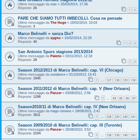
Ultimo messaggio da
max
«
25/03/2014, 17:36
Risposte:
26
1
2
PARE CHE SIAMO TUTTI IMBECILLI. Cosa ne pensate
Ultimo messaggio da
The Huge
«
19/02/2014, 10:03
Risposte:
3
Marco Belinelli = senza Dio?
Ultimo messaggio da
sygno
«
16/02/2014, 22:29
Risposte:
40
1
2
3
San Antonio Spurs stagione 2013/2014
Ultimo messaggio da
Palerio
«
03/11/2013, 12:18
Risposte:
28
1
2
Season 2012/2013 di Marco Belinelli: cap. VI (Chicago)
Ultimo messaggio da
sundance
«
01/10/2013, 15:41
Risposte:
1945
1
127
128
129
130
…
Season 2011/2012 di Marco Belinelli: cap. V (New Orleans)
Ultimo messaggio da
Panzer
«
03/08/2012, 2:56
Risposte:
1298
1
84
85
86
87
…
Season2010/11 di Marco Belinelli: cap. IV (New Orleans)
Ultimo messaggio da
mago romano
«
18/09/2011, 2:41
Risposte:
3611
1
238
239
240
241
…
Season 2009/2010 di Marco Belinelli: cap. III (Toronto)
Ultimo messaggio da
Panzer
«
25/08/2010, 3:53
Risposte:
2104
1
138
139
140
141
…