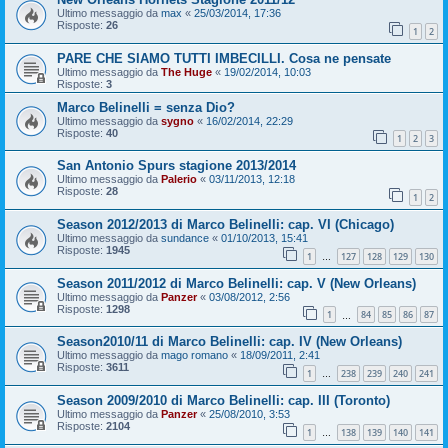
Ultimo messaggio da
max
«
25/03/2014, 17:36
Risposte:
26
1
2
PARE CHE SIAMO TUTTI IMBECILLI. Cosa ne pensate
Ultimo messaggio da
The Huge
«
19/02/2014, 10:03
Risposte:
3
Marco Belinelli = senza Dio?
Ultimo messaggio da
sygno
«
16/02/2014, 22:29
Risposte:
40
1
2
3
San Antonio Spurs stagione 2013/2014
Ultimo messaggio da
Palerio
«
03/11/2013, 12:18
Risposte:
28
1
2
Season 2012/2013 di Marco Belinelli: cap. VI (Chicago)
Ultimo messaggio da
sundance
«
01/10/2013, 15:41
Risposte:
1945
1
127
128
129
130
…
Season 2011/2012 di Marco Belinelli: cap. V (New Orleans)
Ultimo messaggio da
Panzer
«
03/08/2012, 2:56
Risposte:
1298
1
84
85
86
87
…
Season2010/11 di Marco Belinelli: cap. IV (New Orleans)
Ultimo messaggio da
mago romano
«
18/09/2011, 2:41
Risposte:
3611
1
238
239
240
241
…
Season 2009/2010 di Marco Belinelli: cap. III (Toronto)
Ultimo messaggio da
Panzer
«
25/08/2010, 3:53
Risposte:
2104
1
138
139
140
141
…