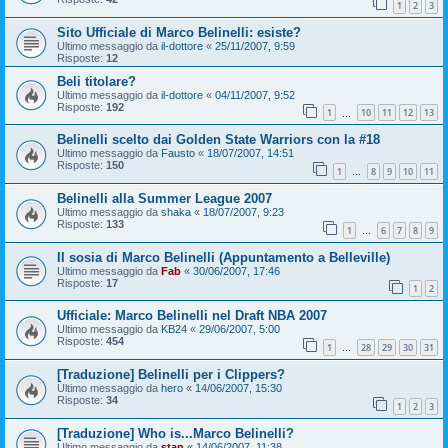
1
2
3
Sito Ufficiale di Marco Belinelli: esiste?
Ultimo messaggio da
il-dottore
«
25/11/2007, 9:59
Risposte:
12
Beli titolare?
Ultimo messaggio da
il-dottore
«
04/11/2007, 9:52
Risposte:
192
1
10
11
12
13
…
Belinelli scelto dai Golden State Warriors con la #18
Ultimo messaggio da
Fausto
«
18/07/2007, 14:51
Risposte:
150
1
8
9
10
11
…
Belinelli alla Summer League 2007
Ultimo messaggio da
shaka
«
18/07/2007, 9:23
Risposte:
133
1
6
7
8
9
…
Il sosia di Marco Belinelli (Appuntamento a Belleville)
Ultimo messaggio da
Fab
«
30/06/2007, 17:46
Risposte:
17
1
2
Ufficiale: Marco Belinelli nel Draft NBA 2007
Ultimo messaggio da
KB24
«
29/06/2007, 5:00
Risposte:
454
1
28
29
30
31
…
[Traduzione] Belinelli per i Clippers?
Ultimo messaggio da
hero
«
14/06/2007, 15:30
Risposte:
34
1
2
3
[Traduzione] Who is...Marco Belinelli?
Ultimo messaggio da
stan
«
14/06/2007, 11:38