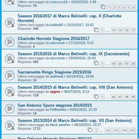
Ultimo messaggio da
crazycry10
«
10/02/2018, 4:49
Risposte:
79
1
2
3
4
5
6
Season 2016/2017 di Marco Belinelli: cap. X (Charlotte
Hornets)
Ultimo messaggio da
bobbo88
«
23/10/2017, 10:42
Risposte:
246
1
14
15
16
17
…
Charlotte Hornets Stagione 2016/2017
Ultimo messaggio da
wisconsin
«
27/10/2016, 5:22
Risposte:
4
Season 2015/2016 di Marco Belinelli: cap. IX (Sacramento)
Ultimo messaggio da
wisconsin
«
29/09/2016, 15:43
Risposte:
565
1
35
36
37
38
…
Sacramento Kings Stagione 2015/2016
Ultimo messaggio da
dubhead
«
06/10/2015, 18:06
Risposte:
10
Season 2014/2015 di Marco Belinelli: cap. VIII (San Antonio)
Ultimo messaggio da
sygno
«
06/07/2015, 8:13
Risposte:
728
1
46
47
48
49
…
San Antonio Spurs stagione 2014/2015
Ultimo messaggio da
PolBodetto
«
03/02/2015, 22:33
Risposte:
14
Season 2013/2014 di Marco Belinelli: cap. VII (San Antonio)
Ultimo messaggio da
black panther
«
08/10/2014, 19:27
Risposte:
1713
1
112
113
114
115
…
New Orleans Hornets Stagione 2011/12