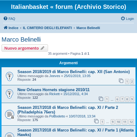
Italianbasket « forum (Archivio Storico)
FAQ
Login
Indice
IL CIMITERO DEGLI ELEFANTI
Marco Belinelli
Marco Belinelli
Nuovo argomento
35 argomenti • Pagina
1
di
1
Argomenti
Season 2018/2019 di Marco Belinelli: cap. XII (San Antonio)
Ultimo messaggio da
Jeeves
«
25/01/2019, 13:05
Risposte:
24
1
2
New Orleans Hornets stagione 2010/11
Ultimo messaggio da
Rickett
«
15/12/2011, 4:34
Risposte:
122
1
6
7
8
9
…
Season 2017/2018 di Marco Belinelli: cap. XI / Parte 2
(Philadelphia 76ers)
Ultimo messaggio da
PolBodetto
«
10/07/2018, 13:34
Risposte:
175
1
9
10
11
12
…
Season 2017/2018 di Marco Belinelli: cap. XI / Parte 1 (Atlanta
Hawks)