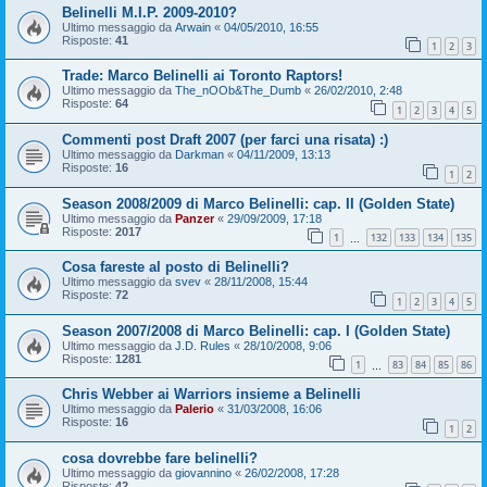
Belinelli M.I.P. 2009-2010?
Ultimo messaggio da
Arwain
«
04/05/2010, 16:55
Risposte:
41
1
2
3
Trade: Marco Belinelli ai Toronto Raptors!
Ultimo messaggio da
The_nOOb&The_Dumb
«
26/02/2010, 2:48
Risposte:
64
1
2
3
4
5
Commenti post Draft 2007 (per farci una risata) :)
Ultimo messaggio da
Darkman
«
04/11/2009, 13:13
Risposte:
16
1
2
Season 2008/2009 di Marco Belinelli: cap. II (Golden State)
Ultimo messaggio da
Panzer
«
29/09/2009, 17:18
Risposte:
2017
1
132
133
134
135
…
Cosa fareste al posto di Belinelli?
Ultimo messaggio da
svev
«
28/11/2008, 15:44
Risposte:
72
1
2
3
4
5
Season 2007/2008 di Marco Belinelli: cap. I (Golden State)
Ultimo messaggio da
J.D. Rules
«
28/10/2008, 9:06
Risposte:
1281
1
83
84
85
86
…
Chris Webber ai Warriors insieme a Belinelli
Ultimo messaggio da
Palerio
«
31/03/2008, 16:06
Risposte:
16
1
2
cosa dovrebbe fare belinelli?
Ultimo messaggio da
giovannino
«
26/02/2008, 17:28
Risposte:
42