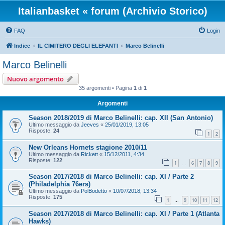
Italianbasket « forum (Archivio Storico)
FAQ
Login
Indice
IL CIMITERO DEGLI ELEFANTI
Marco Belinelli
Marco Belinelli
Nuovo argomento
35 argomenti • Pagina
1
di
1
Argomenti
Season 2018/2019 di Marco Belinelli: cap. XII (San Antonio)
Ultimo messaggio da
Jeeves
«
25/01/2019, 13:05
Risposte:
24
1
2
New Orleans Hornets stagione 2010/11
Ultimo messaggio da
Rickett
«
15/12/2011, 4:34
Risposte:
122
1
6
7
8
9
…
Season 2017/2018 di Marco Belinelli: cap. XI / Parte 2
(Philadelphia 76ers)
Ultimo messaggio da
PolBodetto
«
10/07/2018, 13:34
Risposte:
175
1
9
10
11
12
…
Season 2017/2018 di Marco Belinelli: cap. XI / Parte 1 (Atlanta
Hawks)