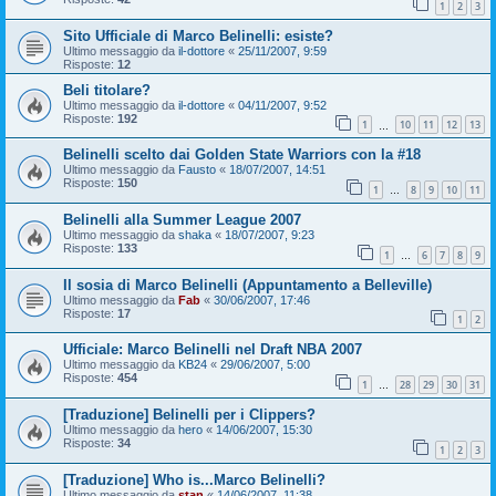
1
2
3
Sito Ufficiale di Marco Belinelli: esiste?
Ultimo messaggio da
il-dottore
«
25/11/2007, 9:59
Risposte:
12
Beli titolare?
Ultimo messaggio da
il-dottore
«
04/11/2007, 9:52
Risposte:
192
1
10
11
12
13
…
Belinelli scelto dai Golden State Warriors con la #18
Ultimo messaggio da
Fausto
«
18/07/2007, 14:51
Risposte:
150
1
8
9
10
11
…
Belinelli alla Summer League 2007
Ultimo messaggio da
shaka
«
18/07/2007, 9:23
Risposte:
133
1
6
7
8
9
…
Il sosia di Marco Belinelli (Appuntamento a Belleville)
Ultimo messaggio da
Fab
«
30/06/2007, 17:46
Risposte:
17
1
2
Ufficiale: Marco Belinelli nel Draft NBA 2007
Ultimo messaggio da
KB24
«
29/06/2007, 5:00
Risposte:
454
1
28
29
30
31
…
[Traduzione] Belinelli per i Clippers?
Ultimo messaggio da
hero
«
14/06/2007, 15:30
Risposte:
34
1
2
3
[Traduzione] Who is...Marco Belinelli?
Ultimo messaggio da
stan
«
14/06/2007, 11:38