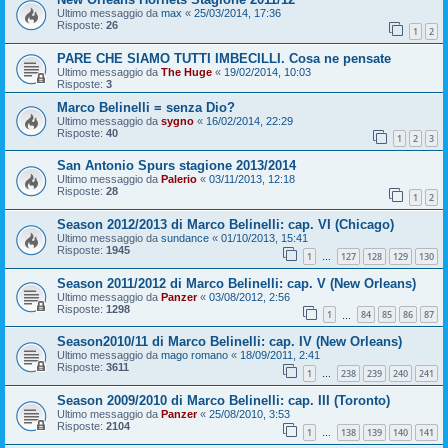
Ultimo messaggio da
max
«
25/03/2014, 17:36
Risposte:
26
1
2
PARE CHE SIAMO TUTTI IMBECILLI. Cosa ne pensate
Ultimo messaggio da
The Huge
«
19/02/2014, 10:03
Risposte:
3
Marco Belinelli = senza Dio?
Ultimo messaggio da
sygno
«
16/02/2014, 22:29
Risposte:
40
1
2
3
San Antonio Spurs stagione 2013/2014
Ultimo messaggio da
Palerio
«
03/11/2013, 12:18
Risposte:
28
1
2
Season 2012/2013 di Marco Belinelli: cap. VI (Chicago)
Ultimo messaggio da
sundance
«
01/10/2013, 15:41
Risposte:
1945
1
127
128
129
130
…
Season 2011/2012 di Marco Belinelli: cap. V (New Orleans)
Ultimo messaggio da
Panzer
«
03/08/2012, 2:56
Risposte:
1298
1
84
85
86
87
…
Season2010/11 di Marco Belinelli: cap. IV (New Orleans)
Ultimo messaggio da
mago romano
«
18/09/2011, 2:41
Risposte:
3611
1
238
239
240
241
…
Season 2009/2010 di Marco Belinelli: cap. III (Toronto)
Ultimo messaggio da
Panzer
«
25/08/2010, 3:53
Risposte:
2104
1
138
139
140
141
…