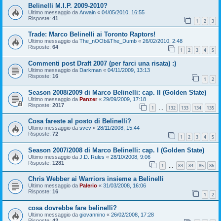
Belinelli M.I.P. 2009-2010?
Ultimo messaggio da
Arwain
«
04/05/2010, 16:55
Risposte:
41
1
2
3
Trade: Marco Belinelli ai Toronto Raptors!
Ultimo messaggio da
The_nOOb&The_Dumb
«
26/02/2010, 2:48
Risposte:
64
1
2
3
4
5
Commenti post Draft 2007 (per farci una risata) :)
Ultimo messaggio da
Darkman
«
04/11/2009, 13:13
Risposte:
16
1
2
Season 2008/2009 di Marco Belinelli: cap. II (Golden State)
Ultimo messaggio da
Panzer
«
29/09/2009, 17:18
Risposte:
2017
1
132
133
134
135
…
Cosa fareste al posto di Belinelli?
Ultimo messaggio da
svev
«
28/11/2008, 15:44
Risposte:
72
1
2
3
4
5
Season 2007/2008 di Marco Belinelli: cap. I (Golden State)
Ultimo messaggio da
J.D. Rules
«
28/10/2008, 9:06
Risposte:
1281
1
83
84
85
86
…
Chris Webber ai Warriors insieme a Belinelli
Ultimo messaggio da
Palerio
«
31/03/2008, 16:06
Risposte:
16
1
2
cosa dovrebbe fare belinelli?
Ultimo messaggio da
giovannino
«
26/02/2008, 17:28
Risposte:
42