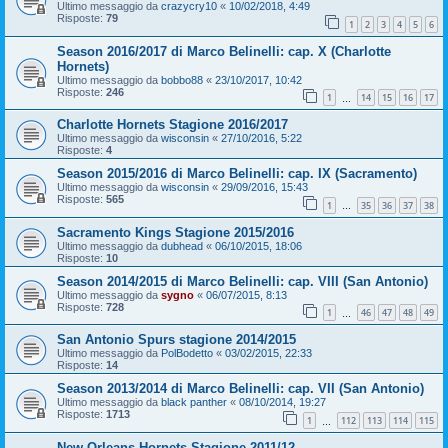
Ultimo messaggio da
crazycry10
«
10/02/2018, 4:49
Risposte:
79
1
2
3
4
5
6
Season 2016/2017 di Marco Belinelli: cap. X (Charlotte
Hornets)
Ultimo messaggio da
bobbo88
«
23/10/2017, 10:42
Risposte:
246
1
14
15
16
17
…
Charlotte Hornets Stagione 2016/2017
Ultimo messaggio da
wisconsin
«
27/10/2016, 5:22
Risposte:
4
Season 2015/2016 di Marco Belinelli: cap. IX (Sacramento)
Ultimo messaggio da
wisconsin
«
29/09/2016, 15:43
Risposte:
565
1
35
36
37
38
…
Sacramento Kings Stagione 2015/2016
Ultimo messaggio da
dubhead
«
06/10/2015, 18:06
Risposte:
10
Season 2014/2015 di Marco Belinelli: cap. VIII (San Antonio)
Ultimo messaggio da
sygno
«
06/07/2015, 8:13
Risposte:
728
1
46
47
48
49
…
San Antonio Spurs stagione 2014/2015
Ultimo messaggio da
PolBodetto
«
03/02/2015, 22:33
Risposte:
14
Season 2013/2014 di Marco Belinelli: cap. VII (San Antonio)
Ultimo messaggio da
black panther
«
08/10/2014, 19:27
Risposte:
1713
1
112
113
114
115
…
New Orleans Hornets Stagione 2011/12