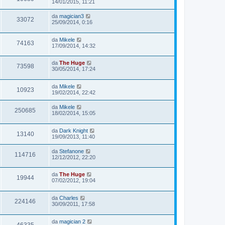
14/01/2015, 11:21
da
magician3
33072
25/09/2014, 0:16
da
Mikele
74163
17/09/2014, 14:32
da
The Huge
73598
30/05/2014, 17:24
da
Mikele
10923
19/02/2014, 22:42
da
Mikele
250685
18/02/2014, 15:05
da
Dark Knight
13140
19/09/2013, 11:40
da
Stefanone
114716
12/12/2012, 22:20
da
The Huge
19944
07/02/2012, 19:04
da
Charles
224146
30/09/2011, 17:58
da
magician 2
46335