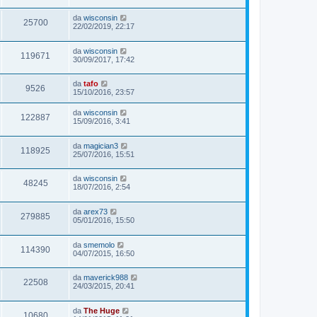
da
wisconsin
25700
22/02/2019, 22:17
da
wisconsin
119671
30/09/2017, 17:42
da
tafo
9526
15/10/2016, 23:57
da
wisconsin
122887
15/09/2016, 3:41
da
magician3
118925
25/07/2016, 15:51
da
wisconsin
48245
18/07/2016, 2:54
da
arex73
279885
05/01/2016, 15:50
da
smemolo
114390
04/07/2015, 16:50
da
maverick988
22508
24/03/2015, 20:41
da
The Huge
10680