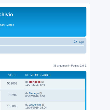
chivio
rgnani, Marco
lo
Login
35 argomenti • Pagina
1
di
1
VISITE
ULTIMO MESSAGGIO
da
Ronco88
562003
11/07/2016, 8:49
da
Menego
78596
08/07/2016, 9:59
da
wisconsin
105805
16/09/2019, 16:04