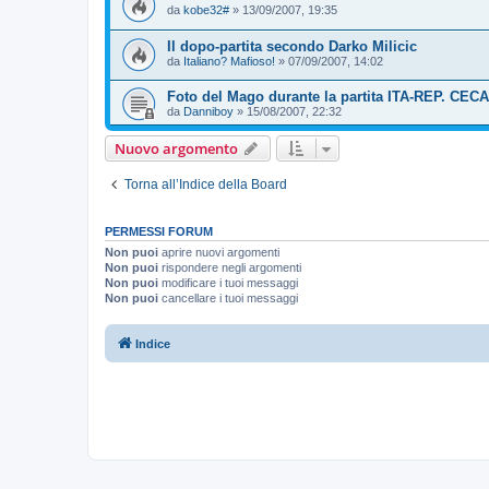
da
kobe32#
»
13/09/2007, 19:35
Il dopo-partita secondo Darko Milicic
da
Italiano? Mafioso!
»
07/09/2007, 14:02
Foto del Mago durante la partita ITA-REP. CECA
da
Danniboy
»
15/08/2007, 22:32
Nuovo argomento
Torna all’Indice della Board
PERMESSI FORUM
Non puoi
aprire nuovi argomenti
Non puoi
rispondere negli argomenti
Non puoi
modificare i tuoi messaggi
Non puoi
cancellare i tuoi messaggi
Indice