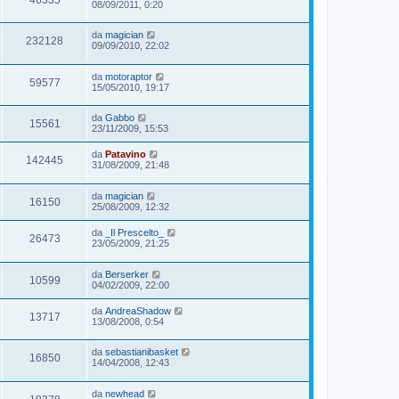
08/09/2011, 0:20
da
magician
232128
09/09/2010, 22:02
da
motoraptor
59577
15/05/2010, 19:17
da
Gabbo
15561
23/11/2009, 15:53
da
Patavino
142445
31/08/2009, 21:48
da
magician
16150
25/08/2009, 12:32
da
_Il Prescelto_
26473
23/05/2009, 21:25
da
Berserker
10599
04/02/2009, 22:00
da
AndreaShadow
13717
13/08/2008, 0:54
da
sebastianibasket
16850
14/04/2008, 12:43
da
newhead