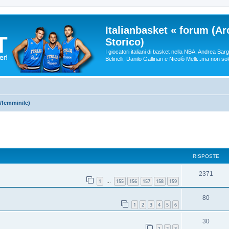
Italianbasket « forum (Ar
Storico)
I giocatori italiani di basket nella NBA: Andrea Ba
Belinelli, Danilo Gallinari e Nicolò Melli...ma non so
/femminile)
RISPOSTE
2371
1
155
156
157
158
159
…
80
1
2
3
4
5
6
30
1
2
3