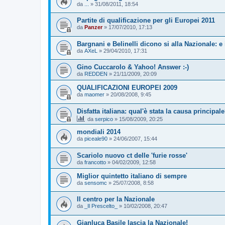
da
...
»
31/08/2011, 18:54
Partite di qualificazione per gli Europei 2011
da
Panzer
»
17/07/2010, 17:13
Bargnani e Belinelli dicono si alla Nazionale: e 
da
AXeL
»
29/04/2010, 17:31
Gino Cuccarolo & Yahoo! Answer :-)
da
REDDEN
»
21/11/2009, 20:09
QUALIFICAZIONI EUROPEI 2009
da
maomer
»
20/08/2008, 9:45
Disfatta italiana: qual'è stata la causa principal
da
serpico
»
15/08/2009, 20:25
mondiali 2014
da
piceale90
»
24/06/2007, 15:44
Scariolo nuovo ct delle 'furie rosse'
da
francotto
»
04/02/2009, 12:58
Miglior quintetto italiano di sempre
da
sensomc
»
25/07/2008, 8:58
Il centro per la Nazionale
da
_Il Prescelto_
»
10/02/2008, 20:47
Gianluca Basile lascia la Nazionale!