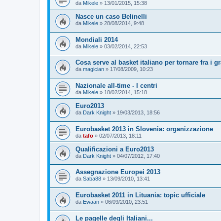
da
Mikele
»
13/01/2015, 15:38
Nasce un caso Belinelli
da
Mikele
»
28/08/2014, 9:48
Mondiali 2014
da
Mikele
»
03/02/2014, 22:53
Cosa serve al basket italiano per tornare fra i g
da
magician
»
17/08/2009, 10:23
Nazionale all-time - I centri
da
Mikele
»
18/02/2014, 15:18
Euro2013
da
Dark Knight
»
19/03/2013, 18:56
Eurobasket 2013 in Slovenia: organizzazione
da
tafo
»
02/07/2013, 18:11
Qualificazioni a Euro2013
da
Dark Knight
»
04/07/2012, 17:40
Assegnazione Europei 2013
da
Saba88
»
13/09/2010, 13:41
Eurobasket 2011 in Lituania: topic ufficiale
da
Ewaan
»
06/09/2010, 23:51
Le pagelle degli Italiani...