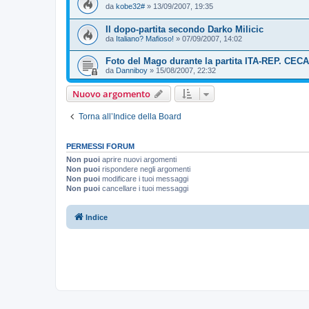
da
kobe32#
»
13/09/2007, 19:35
Il dopo-partita secondo Darko Milicic
da
Italiano? Mafioso!
»
07/09/2007, 14:02
Foto del Mago durante la partita ITA-REP. CECA
da
Danniboy
»
15/08/2007, 22:32
Nuovo argomento
Torna all’Indice della Board
PERMESSI FORUM
Non puoi
aprire nuovi argomenti
Non puoi
rispondere negli argomenti
Non puoi
modificare i tuoi messaggi
Non puoi
cancellare i tuoi messaggi
Indice