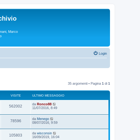
chivio
rgnani, Marco
lo
Login
35 argomenti • Pagina
1
di
1
VISITE
ULTIMO MESSAGGIO
da
Ronco88
562002
11/07/2016, 8:49
da
Menego
78596
08/07/2016, 9:59
da
wisconsin
105803
16/09/2019, 16:04