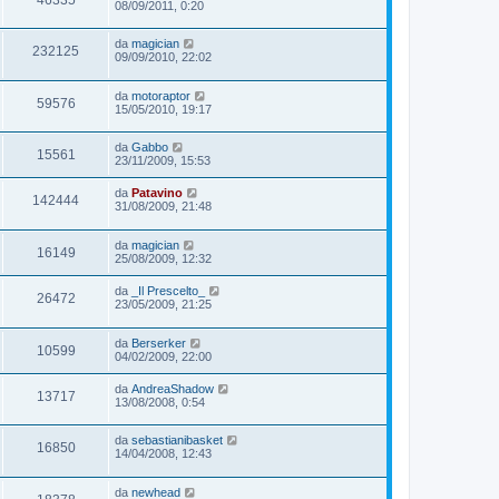
08/09/2011, 0:20
da
magician
232125
09/09/2010, 22:02
da
motoraptor
59576
15/05/2010, 19:17
da
Gabbo
15561
23/11/2009, 15:53
da
Patavino
142444
31/08/2009, 21:48
da
magician
16149
25/08/2009, 12:32
da
_Il Prescelto_
26472
23/05/2009, 21:25
da
Berserker
10599
04/02/2009, 22:00
da
AndreaShadow
13717
13/08/2008, 0:54
da
sebastianibasket
16850
14/04/2008, 12:43
da
newhead