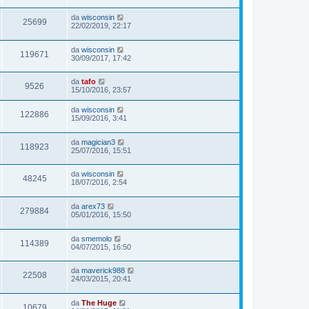
da
wisconsin
25699
22/02/2019, 22:17
da
wisconsin
119671
30/09/2017, 17:42
da
tafo
9526
15/10/2016, 23:57
da
wisconsin
122886
15/09/2016, 3:41
da
magician3
118923
25/07/2016, 15:51
da
wisconsin
48245
18/07/2016, 2:54
da
arex73
279884
05/01/2016, 15:50
da
smemolo
114389
04/07/2015, 16:50
da
maverick988
22508
24/03/2015, 20:41
da
The Huge
10679