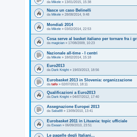
da
Mikele
»
13/01/2015, 15:38
Nasce un caso Belinelli
da
Mikele
»
28/08/2014, 9:48
Mondiali 2014
da
Mikele
»
03/02/2014, 22:53
Cosa serve al basket italiano per tornare fra i g
da
magician
»
17/08/2009, 10:23
Nazionale all-time - I centri
da
Mikele
»
18/02/2014, 15:18
Euro2013
da
Dark Knight
»
19/03/2013, 18:56
Eurobasket 2013 in Slovenia: organizzazione
da
tafo
»
02/07/2013, 18:11
Qualificazioni a Euro2013
da
Dark Knight
»
04/07/2012, 17:40
Assegnazione Europei 2013
da
Saba88
»
13/09/2010, 13:41
Eurobasket 2011 in Lituania: topic ufficiale
da
Ewaan
»
06/09/2010, 23:51
Le pagelle degli Italiani...