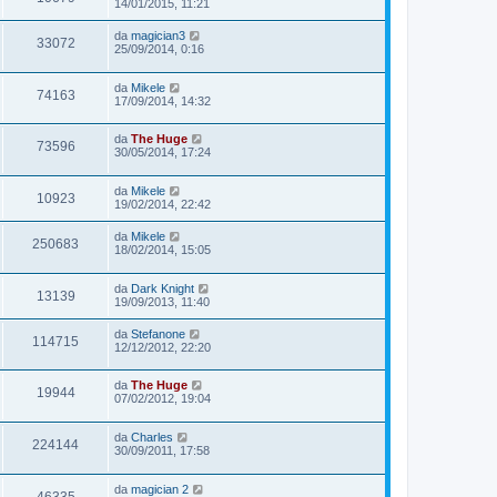
14/01/2015, 11:21
da
magician3
33072
25/09/2014, 0:16
da
Mikele
74163
17/09/2014, 14:32
da
The Huge
73596
30/05/2014, 17:24
da
Mikele
10923
19/02/2014, 22:42
da
Mikele
250683
18/02/2014, 15:05
da
Dark Knight
13139
19/09/2013, 11:40
da
Stefanone
114715
12/12/2012, 22:20
da
The Huge
19944
07/02/2012, 19:04
da
Charles
224144
30/09/2011, 17:58
da
magician 2
46335