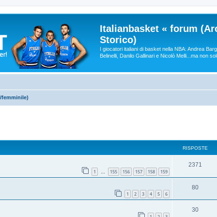
Italianbasket « forum (Ar
Storico)
I giocatori italiani di basket nella NBA: Andrea Ba
Belinelli, Danilo Gallinari e Nicolò Melli...ma non so
/femminile)
RISPOSTE
2371
1
155
156
157
158
159
…
80
1
2
3
4
5
6
30
1
2
3