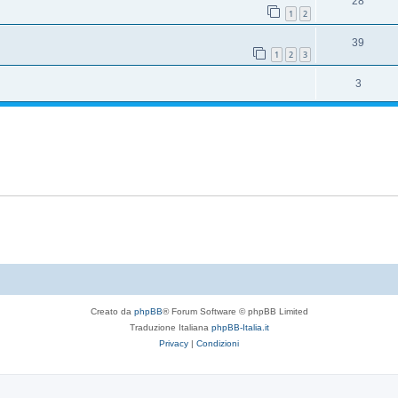
28
1
2
39
1
2
3
3
Creato da
phpBB
® Forum Software © phpBB Limited
Traduzione Italiana
phpBB-Italia.it
Privacy
|
Condizioni