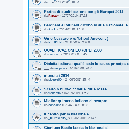
da
...
»
31/08/2011, 18:54
Partite di qualificazione per gli Europei 2011
da
Panzer
»
17/07/2010, 17:13
Bargnani e Belinelli dicono si alla Nazionale: e 
da
AXeL
»
29/04/2010, 17:31
Gino Cuccarolo & Yahoo! Answer :-)
da
REDDEN
»
21/11/2009, 20:09
QUALIFICAZIONI EUROPEI 2009
da
maomer
»
20/08/2008, 9:45
Disfatta italiana: qual'è stata la causa principal
da
serpico
»
15/08/2009, 20:25
mondiali 2014
da
piceale90
»
24/06/2007, 15:44
Scariolo nuovo ct delle 'furie rosse'
da
francotto
»
04/02/2009, 12:58
Miglior quintetto italiano di sempre
da
sensomc
»
25/07/2008, 8:58
Il centro per la Nazionale
da
_Il Prescelto_
»
10/02/2008, 20:47
Gianluca Basile lascia la Nazionale!