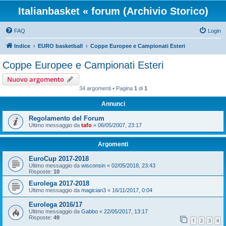
Italianbasket « forum (Archivio Storico)
FAQ
Login
Indice
EURO basketball
Coppe Europee e Campionati Esteri
Coppe Europee e Campionati Esteri
Nuovo argomento
34 argomenti • Pagina
1
di
1
Annunci
Regolamento del Forum
Ultimo messaggio da
tafo
«
06/05/2007, 23:17
Argomenti
EuroCup 2017-2018
Ultimo messaggio da
wisconsin
«
02/05/2018, 23:43
Risposte:
10
Eurolega 2017-2018
Ultimo messaggio da
magician3
«
16/11/2017, 0:04
Eurolega 2016/17
Ultimo messaggio da
Gabbo
«
22/05/2017, 13:17
Risposte:
49
1
2
3
4