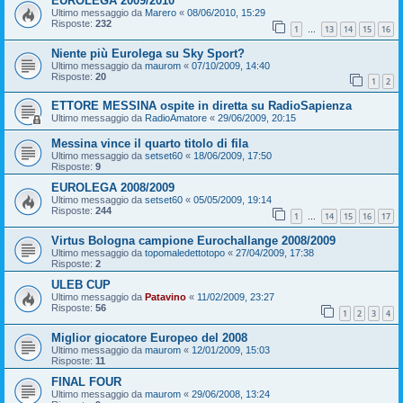
EUROLEGA 2009/2010
Ultimo messaggio da
Marero
«
08/06/2010, 15:29
Risposte:
232
1
13
14
15
16
…
Niente più Eurolega su Sky Sport?
Ultimo messaggio da
maurom
«
07/10/2009, 14:40
Risposte:
20
1
2
ETTORE MESSINA ospite in diretta su RadioSapienza
Ultimo messaggio da
RadioAmatore
«
29/06/2009, 20:15
Messina vince il quarto titolo di fila
Ultimo messaggio da
setset60
«
18/06/2009, 17:50
Risposte:
9
EUROLEGA 2008/2009
Ultimo messaggio da
setset60
«
05/05/2009, 19:14
Risposte:
244
1
14
15
16
17
…
Virtus Bologna campione Eurochallange 2008/2009
Ultimo messaggio da
topomaledettotopo
«
27/04/2009, 17:38
Risposte:
2
ULEB CUP
Ultimo messaggio da
Patavino
«
11/02/2009, 23:27
Risposte:
56
1
2
3
4
Miglior giocatore Europeo del 2008
Ultimo messaggio da
maurom
«
12/01/2009, 15:03
Risposte:
11
FINAL FOUR
Ultimo messaggio da
maurom
«
29/06/2008, 13:24