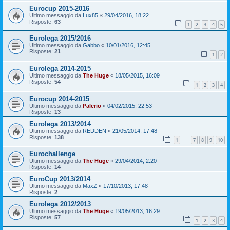
Eurocup 2015-2016
Ultimo messaggio da
Lux85
«
29/04/2016, 18:22
Risposte:
63
1
2
3
4
5
Eurolega 2015/2016
Ultimo messaggio da
Gabbo
«
10/01/2016, 12:45
Risposte:
21
1
2
Eurolega 2014-2015
Ultimo messaggio da
The Huge
«
18/05/2015, 16:09
Risposte:
54
1
2
3
4
Eurocup 2014-2015
Ultimo messaggio da
Palerio
«
04/02/2015, 22:53
Risposte:
13
Eurolega 2013/2014
Ultimo messaggio da
REDDEN
«
21/05/2014, 17:48
Risposte:
138
1
7
8
9
10
…
Eurochallenge
Ultimo messaggio da
The Huge
«
29/04/2014, 2:20
Risposte:
14
EuroCup 2013/2014
Ultimo messaggio da
MaxZ
«
17/10/2013, 17:48
Risposte:
2
Eurolega 2012/2013
Ultimo messaggio da
The Huge
«
19/05/2013, 16:29
Risposte:
57
1
2
3
4