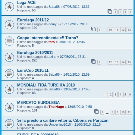
Lega ACB
Ultimo messaggio da
Saba88
«
07/06/2012, 13:31
Risposte:
50
1
2
3
4
Eurolega 2011/12
Ultimo messaggio da
comy6
«
17/05/2012, 20:03
Risposte:
190
1
10
11
12
13
…
Coppa Intercontinentale!! Torna?
Ultimo messaggio da
tafo
«
28/01/2012, 13:46
Risposte:
5
Eurolega 2010/2011
Ultimo messaggio da
azino
«
07/05/2011, 17:31
Risposte:
220
1
12
13
14
15
…
EuroCup 2010/11
Ultimo messaggio da
Saba88
«
14/10/2010, 12:59
Risposte:
4
MONDIALI FIBA TURCHIA 2010
Ultimo messaggio da
Saba88
«
13/09/2010, 17:45
Risposte:
85
1
2
3
4
5
6
MERCATO EUROLEGA
Ultimo messaggio da
The Huge
«
13/08/2010, 0:58
Risposte:
161
1
8
9
10
11
…
Si fa presto a cantare vittoria: Cibona vs Partizan
Ultimo messaggio da
Umbertino2010
«
21/06/2010, 22:15
Risposte:
8