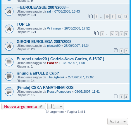
Risposte:
9
---EUROLEAGUE 2007/2008---
Ultimo messaggio da
raf
«
07/05/2008, 13:43
Risposte:
191
1
10
11
12
13
…
TOP 16
Ultimo messaggio da
W il mago
«
26/03/2008, 17:52
Risposte:
121
1
6
7
8
9
…
GIRONI EUROLEGA 2007/2008
Ultimo messaggio da
piceale90
«
25/09/2007, 14:34
Risposte:
28
1
2
Europei under20 ( Gorizia-Nova Gorica, 6-15/07 )
Ultimo messaggio da
Panzer
«
13/07/2007, 1:58
Risposte:
1
rinuncia all'ULEB Cup?
Ultimo messaggio da
TheBigRook
«
27/06/2007, 19:02
Risposte:
14
[Finale] CSKA-PANATHINAIKOS
Ultimo messaggio da
RossoPomodoro
«
08/05/2007, 11:41
Risposte:
15
1
2
Nuovo argomento
34 argomenti • Pagina
1
di
1
Vai a