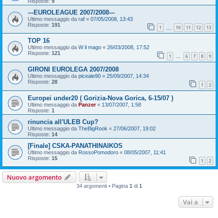
Risposte:
9
---EUROLEAGUE 2007/2008---
Ultimo messaggio da
raf
«
07/05/2008, 13:43
Risposte:
191
1
10
11
12
13
…
TOP 16
Ultimo messaggio da
W il mago
«
26/03/2008, 17:52
Risposte:
121
1
6
7
8
9
…
GIRONI EUROLEGA 2007/2008
Ultimo messaggio da
piceale90
«
25/09/2007, 14:34
Risposte:
28
1
2
Europei under20 ( Gorizia-Nova Gorica, 6-15/07 )
Ultimo messaggio da
Panzer
«
13/07/2007, 1:58
Risposte:
1
rinuncia all'ULEB Cup?
Ultimo messaggio da
TheBigRook
«
27/06/2007, 19:02
Risposte:
14
[Finale] CSKA-PANATHINAIKOS
Ultimo messaggio da
RossoPomodoro
«
08/05/2007, 11:41
Risposte:
15
1
2
Nuovo argomento
34 argomenti • Pagina
1
di
1
Vai a