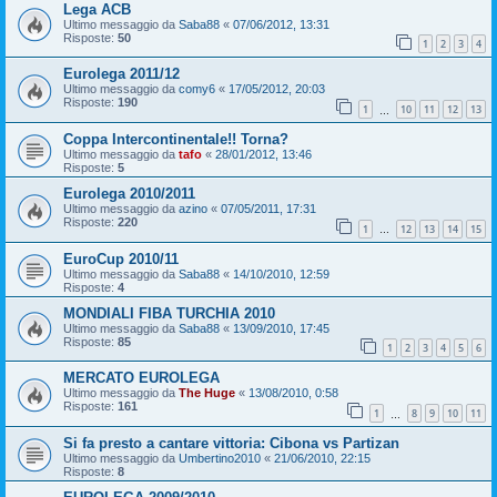
Lega ACB
Ultimo messaggio da
Saba88
«
07/06/2012, 13:31
Risposte:
50
1
2
3
4
Eurolega 2011/12
Ultimo messaggio da
comy6
«
17/05/2012, 20:03
Risposte:
190
1
10
11
12
13
…
Coppa Intercontinentale!! Torna?
Ultimo messaggio da
tafo
«
28/01/2012, 13:46
Risposte:
5
Eurolega 2010/2011
Ultimo messaggio da
azino
«
07/05/2011, 17:31
Risposte:
220
1
12
13
14
15
…
EuroCup 2010/11
Ultimo messaggio da
Saba88
«
14/10/2010, 12:59
Risposte:
4
MONDIALI FIBA TURCHIA 2010
Ultimo messaggio da
Saba88
«
13/09/2010, 17:45
Risposte:
85
1
2
3
4
5
6
MERCATO EUROLEGA
Ultimo messaggio da
The Huge
«
13/08/2010, 0:58
Risposte:
161
1
8
9
10
11
…
Si fa presto a cantare vittoria: Cibona vs Partizan
Ultimo messaggio da
Umbertino2010
«
21/06/2010, 22:15
Risposte:
8