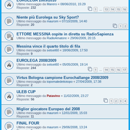
EUROLEGA 2009/2010
Ultimo messaggio da
Marero
«
08/06/2010, 15:29
Risposte:
232
1
13
14
15
16
…
Niente più Eurolega su Sky Sport?
Ultimo messaggio da
maurom
«
07/10/2009, 14:40
Risposte:
20
1
2
ETTORE MESSINA ospite in diretta su RadioSapienza
Ultimo messaggio da
RadioAmatore
«
29/06/2009, 20:15
Messina vince il quarto titolo di fila
Ultimo messaggio da
setset60
«
18/06/2009, 17:50
Risposte:
9
EUROLEGA 2008/2009
Ultimo messaggio da
setset60
«
05/05/2009, 19:14
Risposte:
244
1
14
15
16
17
…
Virtus Bologna campione Eurochallange 2008/2009
Ultimo messaggio da
topomaledettotopo
«
27/04/2009, 17:38
Risposte:
2
ULEB CUP
Ultimo messaggio da
Patavino
«
11/02/2009, 23:27
Risposte:
56
1
2
3
4
Miglior giocatore Europeo del 2008
Ultimo messaggio da
maurom
«
12/01/2009, 15:03
Risposte:
11
FINAL FOUR
Ultimo messaggio da
maurom
«
29/06/2008, 13:24