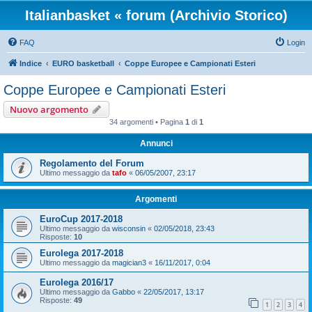
Italianbasket « forum (Archivio Storico)
FAQ
Login
Indice
EURO basketball
Coppe Europee e Campionati Esteri
Coppe Europee e Campionati Esteri
Nuovo argomento
34 argomenti • Pagina
1
di
1
Annunci
Regolamento del Forum
Ultimo messaggio da
tafo
«
06/05/2007, 23:17
Argomenti
EuroCup 2017-2018
Ultimo messaggio da
wisconsin
«
02/05/2018, 23:43
Risposte:
10
Eurolega 2017-2018
Ultimo messaggio da
magician3
«
16/11/2017, 0:04
Eurolega 2016/17
Ultimo messaggio da
Gabbo
«
22/05/2017, 13:17
Risposte:
49
1
2
3
4