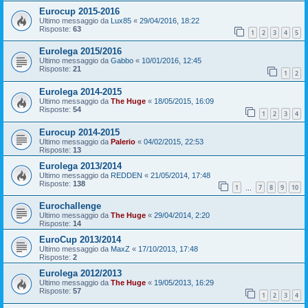
Eurocup 2015-2016
Ultimo messaggio da
Lux85
«
29/04/2016, 18:22
Risposte:
63
1
2
3
4
5
Eurolega 2015/2016
Ultimo messaggio da
Gabbo
«
10/01/2016, 12:45
Risposte:
21
1
2
Eurolega 2014-2015
Ultimo messaggio da
The Huge
«
18/05/2015, 16:09
Risposte:
54
1
2
3
4
Eurocup 2014-2015
Ultimo messaggio da
Palerio
«
04/02/2015, 22:53
Risposte:
13
Eurolega 2013/2014
Ultimo messaggio da
REDDEN
«
21/05/2014, 17:48
Risposte:
138
1
7
8
9
10
…
Eurochallenge
Ultimo messaggio da
The Huge
«
29/04/2014, 2:20
Risposte:
14
EuroCup 2013/2014
Ultimo messaggio da
MaxZ
«
17/10/2013, 17:48
Risposte:
2
Eurolega 2012/2013
Ultimo messaggio da
The Huge
«
19/05/2013, 16:29
Risposte:
57
1
2
3
4