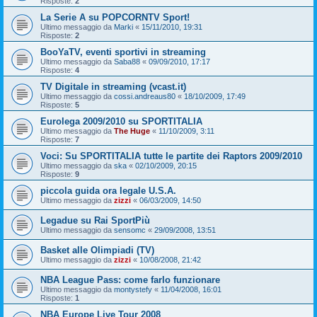
Risposte:
2
La Serie A su POPCORNTV Sport!
Ultimo messaggio da
Marki
«
15/11/2010, 19:31
Risposte:
2
BooYaTV, eventi sportivi in streaming
Ultimo messaggio da
Saba88
«
09/09/2010, 17:17
Risposte:
4
TV Digitale in streaming (vcast.it)
Ultimo messaggio da
cossi.andreaus80
«
18/10/2009, 17:49
Risposte:
5
Eurolega 2009/2010 su SPORTITALIA
Ultimo messaggio da
The Huge
«
11/10/2009, 3:11
Risposte:
7
Voci: Su SPORTITALIA tutte le partite dei Raptors 2009/2010
Ultimo messaggio da
ska
«
02/10/2009, 20:15
Risposte:
9
piccola guida ora legale U.S.A.
Ultimo messaggio da
zizzi
«
06/03/2009, 14:50
Legadue su Rai SportPiù
Ultimo messaggio da
sensomc
«
29/09/2008, 13:51
Basket alle Olimpiadi (TV)
Ultimo messaggio da
zizzi
«
10/08/2008, 21:42
NBA League Pass: come farlo funzionare
Ultimo messaggio da
montystefy
«
11/04/2008, 16:01
Risposte:
1
NBA Europe Live Tour 2008