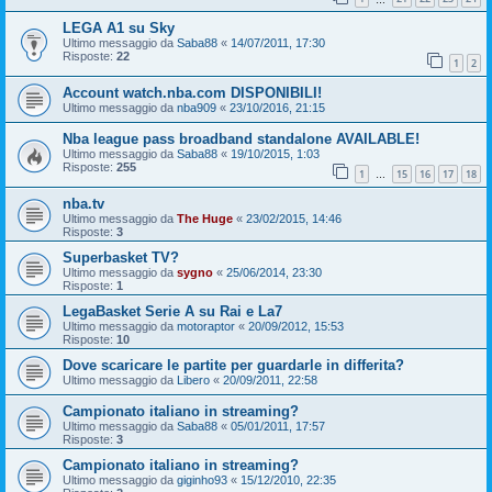
LEGA A1 su Sky
Ultimo messaggio da
Saba88
«
14/07/2011, 17:30
Risposte:
22
1
2
Account watch.nba.com DISPONIBILI!
Ultimo messaggio da
nba909
«
23/10/2016, 21:15
Nba league pass broadband standalone AVAILABLE!
Ultimo messaggio da
Saba88
«
19/10/2015, 1:03
Risposte:
255
1
15
16
17
18
…
nba.tv
Ultimo messaggio da
The Huge
«
23/02/2015, 14:46
Risposte:
3
Superbasket TV?
Ultimo messaggio da
sygno
«
25/06/2014, 23:30
Risposte:
1
LegaBasket Serie A su Rai e La7
Ultimo messaggio da
motoraptor
«
20/09/2012, 15:53
Risposte:
10
Dove scaricare le partite per guardarle in differita?
Ultimo messaggio da
Libero
«
20/09/2011, 22:58
Campionato italiano in streaming?
Ultimo messaggio da
Saba88
«
05/01/2011, 17:57
Risposte:
3
Campionato italiano in streaming?
Ultimo messaggio da
giginho93
«
15/12/2010, 22:35