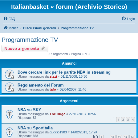
Italianbasket « forum (Archivio Storico)
FAQ
Login
Indice
Discussioni generali
Programmazione TV
Programmazione TV
Nuovo argomento
27 argomenti • Pagina
1
di
1
Annunci
Dove cercare link per le partite NBA in streaming
Ultimo messaggio da
zizzi
«
01/11/2008, 16:30
Regolamento del Forum
Ultimo messaggio da
tafo
«
02/04/2007, 11:46
Argomenti
NBA su SKY
Ultimo messaggio da
The Huge
«
27/10/2013, 10:56
Risposte:
52
1
2
3
4
NBA su SportItalia
Ultimo messaggio da
guccio1983
«
14/02/2013, 17:24
Risposte:
358
1
21
22
23
24
…