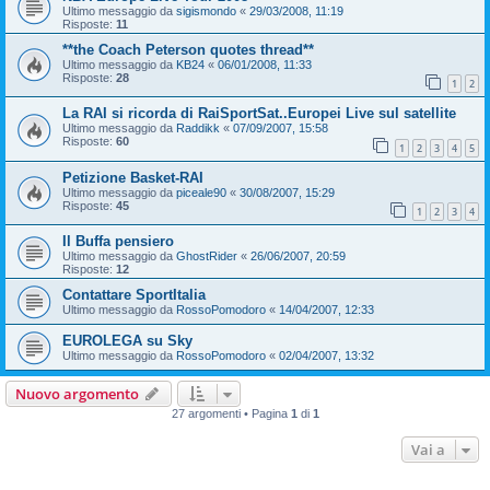
Ultimo messaggio da
sigismondo
«
29/03/2008, 11:19
Risposte:
11
**the Coach Peterson quotes thread**
Ultimo messaggio da
KB24
«
06/01/2008, 11:33
Risposte:
28
1
2
La RAI si ricorda di RaiSportSat..Europei Live sul satellite
Ultimo messaggio da
Raddikk
«
07/09/2007, 15:58
Risposte:
60
1
2
3
4
5
Petizione Basket-RAI
Ultimo messaggio da
piceale90
«
30/08/2007, 15:29
Risposte:
45
1
2
3
4
Il Buffa pensiero
Ultimo messaggio da
GhostRider
«
26/06/2007, 20:59
Risposte:
12
Contattare SportItalia
Ultimo messaggio da
RossoPomodoro
«
14/04/2007, 12:33
EUROLEGA su Sky
Ultimo messaggio da
RossoPomodoro
«
02/04/2007, 13:32
Nuovo argomento
27 argomenti • Pagina
1
di
1
Vai a