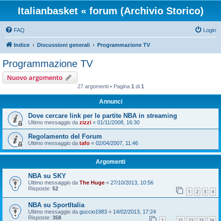
Italianbasket « forum (Archivio Storico)
FAQ
Login
Indice
Discussioni generali
Programmazione TV
Programmazione TV
Nuovo argomento
27 argomenti • Pagina
1
di
1
Annunci
Dove cercare link per le partite NBA in streaming
Ultimo messaggio da
zizzi
«
01/11/2008, 16:30
Regolamento del Forum
Ultimo messaggio da
tafo
«
02/04/2007, 11:46
Argomenti
NBA su SKY
Ultimo messaggio da
The Huge
«
27/10/2013, 10:56
Risposte:
52
1
2
3
4
NBA su SportItalia
Ultimo messaggio da
guccio1983
«
14/02/2013, 17:24
Risposte:
358
1
21
22
23
24
…