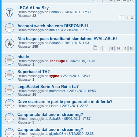
LEGA A1 su Sky
Ultimo messaggio da
Saba88
«
14/07/2011, 17:30
Risposte:
22
1
2
Account watch.nba.com DISPONIBILI!
Ultimo messaggio da
nba909
«
23/10/2016, 21:15
Nba league pass broadband standalone AVAILABLE!
Ultimo messaggio da
Saba88
«
19/10/2015, 1:03
Risposte:
255
1
15
16
17
18
…
nba.tv
Ultimo messaggio da
The Huge
«
23/02/2015, 14:46
Risposte:
3
Superbasket TV?
Ultimo messaggio da
sygno
«
25/06/2014, 23:30
Risposte:
1
LegaBasket Serie A su Rai e La7
Ultimo messaggio da
motoraptor
«
20/09/2012, 15:53
Risposte:
10
Dove scaricare le partite per guardarle in differita?
Ultimo messaggio da
Libero
«
20/09/2011, 22:58
Campionato italiano in streaming?
Ultimo messaggio da
Saba88
«
05/01/2011, 17:57
Risposte:
3
Campionato italiano in streaming?
Ultimo messaggio da
giginho93
«
15/12/2010, 22:35