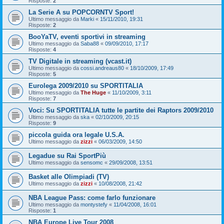
Risposte:
2
La Serie A su POPCORNTV Sport!
Ultimo messaggio da
Marki
«
15/11/2010, 19:31
Risposte:
2
BooYaTV, eventi sportivi in streaming
Ultimo messaggio da
Saba88
«
09/09/2010, 17:17
Risposte:
4
TV Digitale in streaming (vcast.it)
Ultimo messaggio da
cossi.andreaus80
«
18/10/2009, 17:49
Risposte:
5
Eurolega 2009/2010 su SPORTITALIA
Ultimo messaggio da
The Huge
«
11/10/2009, 3:11
Risposte:
7
Voci: Su SPORTITALIA tutte le partite dei Raptors 2009/2010
Ultimo messaggio da
ska
«
02/10/2009, 20:15
Risposte:
9
piccola guida ora legale U.S.A.
Ultimo messaggio da
zizzi
«
06/03/2009, 14:50
Legadue su Rai SportPiù
Ultimo messaggio da
sensomc
«
29/09/2008, 13:51
Basket alle Olimpiadi (TV)
Ultimo messaggio da
zizzi
«
10/08/2008, 21:42
NBA League Pass: come farlo funzionare
Ultimo messaggio da
montystefy
«
11/04/2008, 16:01
Risposte:
1
NBA Europe Live Tour 2008