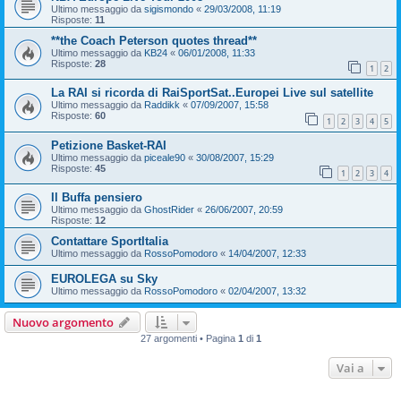
Ultimo messaggio da
sigismondo
«
29/03/2008, 11:19
Risposte:
11
**the Coach Peterson quotes thread**
Ultimo messaggio da
KB24
«
06/01/2008, 11:33
Risposte:
28
1
2
La RAI si ricorda di RaiSportSat..Europei Live sul satellite
Ultimo messaggio da
Raddikk
«
07/09/2007, 15:58
Risposte:
60
1
2
3
4
5
Petizione Basket-RAI
Ultimo messaggio da
piceale90
«
30/08/2007, 15:29
Risposte:
45
1
2
3
4
Il Buffa pensiero
Ultimo messaggio da
GhostRider
«
26/06/2007, 20:59
Risposte:
12
Contattare SportItalia
Ultimo messaggio da
RossoPomodoro
«
14/04/2007, 12:33
EUROLEGA su Sky
Ultimo messaggio da
RossoPomodoro
«
02/04/2007, 13:32
Nuovo argomento
27 argomenti • Pagina
1
di
1
Vai a