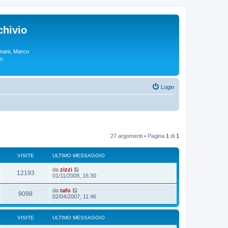
chivio
rgnani, Marco
lo
Login
27 argomenti • Pagina
1
di
1
VISITE
ULTIMO MESSAGGIO
da
zizzi
12193
01/11/2008, 16:30
da
tafo
9098
02/04/2007, 11:46
VISITE
ULTIMO MESSAGGIO