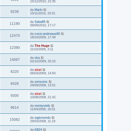
15/12/2010, 22:35
da
Marki
9239
15/11/2010, 19:31
da
Saba88
11190
09/09/2010, 17:17
da
cossi.andreaus80
12470
18/10/2009, 17:49
da
The Huge
12390
11/10/2009, 3:11
da
ska
14067
02/10/2009, 20:15
da
zizzi
8220
06/03/2009, 14:50
da
sensomc
9428
29/09/2008, 13:51
da
zizzi
9300
10/08/2008, 21:42
da
montystefy
9614
11/04/2008, 16:01
da
sigismondo
15082
29/03/2008, 11:19
da
KB24