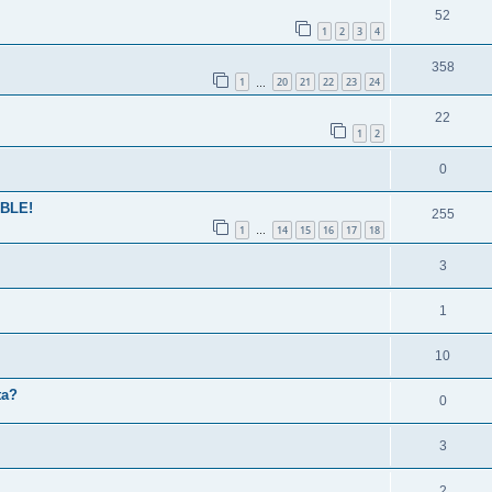
52
1
2
3
4
358
1
20
21
22
23
24
…
22
1
2
0
ABLE!
255
1
14
15
16
17
18
…
3
1
10
ta?
0
3
2