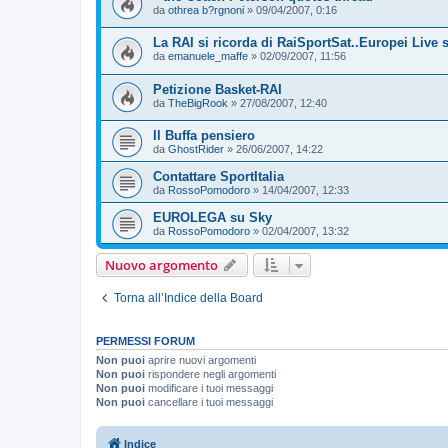
da
othrea b?rgnoni
»
09/04/2007, 0:16
La RAI si ricorda di RaiSportSat..Europei Live su
da
emanuele_maffe
»
02/09/2007, 11:56
Petizione Basket-RAI
da
TheBigRook
»
27/08/2007, 12:40
Il Buffa pensiero
da
GhostRider
»
26/06/2007, 14:22
Contattare SportItalia
da
RossoPomodoro
»
14/04/2007, 12:33
EUROLEGA su Sky
da
RossoPomodoro
»
02/04/2007, 13:32
Nuovo argomento
Torna all’Indice della Board
PERMESSI FORUM
Non puoi
aprire nuovi argomenti
Non puoi
rispondere negli argomenti
Non puoi
modificare i tuoi messaggi
Non puoi
cancellare i tuoi messaggi
Indice