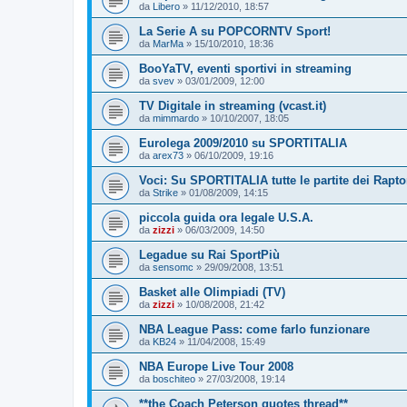
da
Libero
»
11/12/2010, 18:57
La Serie A su POPCORNTV Sport!
da
MarMa
»
15/10/2010, 18:36
BooYaTV, eventi sportivi in streaming
da
svev
»
03/01/2009, 12:00
TV Digitale in streaming (vcast.it)
da
mimmardo
»
10/10/2007, 18:05
Eurolega 2009/2010 su SPORTITALIA
da
arex73
»
06/10/2009, 19:16
Voci: Su SPORTITALIA tutte le partite dei Rapto
da
Strike
»
01/08/2009, 14:15
piccola guida ora legale U.S.A.
da
zizzi
»
06/03/2009, 14:50
Legadue su Rai SportPiù
da
sensomc
»
29/09/2008, 13:51
Basket alle Olimpiadi (TV)
da
zizzi
»
10/08/2008, 21:42
NBA League Pass: come farlo funzionare
da
KB24
»
11/04/2008, 15:49
NBA Europe Live Tour 2008
da
boschiteo
»
27/03/2008, 19:14
**the Coach Peterson quotes thread**