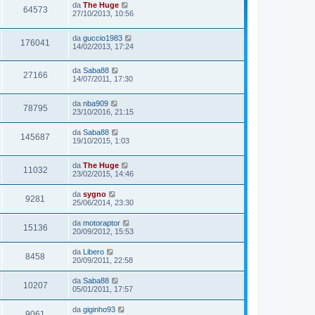
da
The Huge
64573
27/10/2013, 10:56
da
guccio1983
176041
14/02/2013, 17:24
da
Saba88
27166
14/07/2011, 17:30
da
nba909
78795
23/10/2016, 21:15
da
Saba88
145687
19/10/2015, 1:03
da
The Huge
11032
23/02/2015, 14:46
da
sygno
9281
25/06/2014, 23:30
da
motoraptor
15136
20/09/2012, 15:53
da
Libero
8458
20/09/2011, 22:58
da
Saba88
10207
05/01/2011, 17:57
da
giginho93
9061