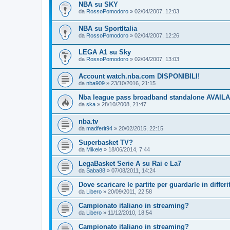
NBA su SKY
da
RossoPomodoro
»
02/04/2007, 12:03
NBA su SportItalia
da
RossoPomodoro
»
02/04/2007, 12:26
LEGA A1 su Sky
da
RossoPomodoro
»
02/04/2007, 13:03
Account watch.nba.com DISPONIBILI!
da
nba909
»
23/10/2016, 21:15
Nba league pass broadband standalone AVAIL
da
ska
»
28/10/2008, 21:47
nba.tv
da
madferit94
»
20/02/2015, 22:15
Superbasket TV?
da
Mikele
»
18/06/2014, 7:44
LegaBasket Serie A su Rai e La7
da
Saba88
»
07/08/2011, 14:24
Dove scaricare le partite per guardarle in differi
da
Libero
»
20/09/2011, 22:58
Campionato italiano in streaming?
da
Libero
»
11/12/2010, 18:54
Campionato italiano in streaming?