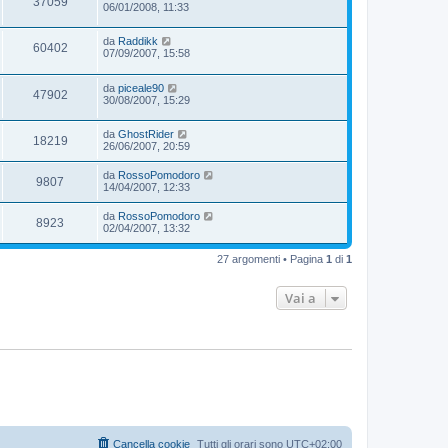
37059
06/01/2008, 11:33
da
Raddikk
60402
07/09/2007, 15:58
da
piceale90
47902
30/08/2007, 15:29
da
GhostRider
18219
26/06/2007, 20:59
da
RossoPomodoro
9807
14/04/2007, 12:33
da
RossoPomodoro
8923
02/04/2007, 13:32
27 argomenti • Pagina
1
di
1
Vai a
Cancella cookie
Tutti gli orari sono
UTC+02:00