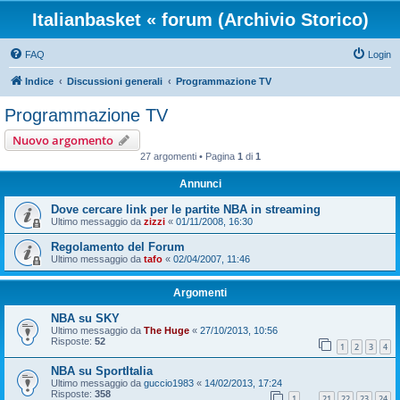
Italianbasket « forum (Archivio Storico)
FAQ
Login
Indice
Discussioni generali
Programmazione TV
Programmazione TV
Nuovo argomento
27 argomenti • Pagina
1
di
1
Annunci
Dove cercare link per le partite NBA in streaming
Ultimo messaggio da
zizzi
«
01/11/2008, 16:30
Regolamento del Forum
Ultimo messaggio da
tafo
«
02/04/2007, 11:46
Argomenti
NBA su SKY
Ultimo messaggio da
The Huge
«
27/10/2013, 10:56
Risposte:
52
1
2
3
4
NBA su SportItalia
Ultimo messaggio da
guccio1983
«
14/02/2013, 17:24
Risposte:
358
1
21
22
23
24
…