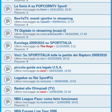
Risposte:
2
La Serie A su POPCORNTV Sport!
Ultimo messaggio da
Marki
«
15/11/2010, 19:31
Risposte:
2
BooYaTV, eventi sportivi in streaming
Ultimo messaggio da
Saba88
«
09/09/2010, 17:17
Risposte:
4
TV Digitale in streaming (vcast.it)
Ultimo messaggio da
cossi.andreaus80
«
18/10/2009, 17:49
Risposte:
5
Eurolega 2009/2010 su SPORTITALIA
Ultimo messaggio da
The Huge
«
11/10/2009, 3:11
Risposte:
7
Voci: Su SPORTITALIA tutte le partite dei Raptors 2009/2010
Ultimo messaggio da
ska
«
02/10/2009, 20:15
Risposte:
9
piccola guida ora legale U.S.A.
Ultimo messaggio da
zizzi
«
06/03/2009, 14:50
Legadue su Rai SportPiù
Ultimo messaggio da
sensomc
«
29/09/2008, 13:51
Basket alle Olimpiadi (TV)
Ultimo messaggio da
zizzi
«
10/08/2008, 21:42
NBA League Pass: come farlo funzionare
Ultimo messaggio da
montystefy
«
11/04/2008, 16:01
Risposte:
1
NBA Europe Live Tour 2008