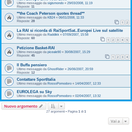
Ultimo messaggio da
sigismondo
«
29/03/2008, 11:19
Risposte:
11
**the Coach Peterson quotes thread**
Ultimo messaggio da
KB24
«
06/01/2008, 11:33
Risposte:
28
1
2
La RAI si ricorda di RaiSportSat..Europei Live sul satellite
Ultimo messaggio da
Raddikk
«
07/09/2007, 15:58
Risposte:
60
1
2
3
4
5
Petizione Basket-RAI
Ultimo messaggio da
piceale90
«
30/08/2007, 15:29
Risposte:
45
1
2
3
4
Il Buffa pensiero
Ultimo messaggio da
GhostRider
«
26/06/2007, 20:59
Risposte:
12
Contattare SportItalia
Ultimo messaggio da
RossoPomodoro
«
14/04/2007, 12:33
EUROLEGA su Sky
Ultimo messaggio da
RossoPomodoro
«
02/04/2007, 13:32
Nuovo argomento
27 argomenti • Pagina
1
di
1
Vai a