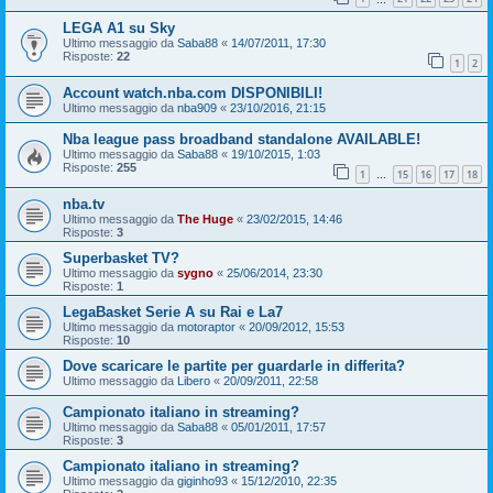
LEGA A1 su Sky
Ultimo messaggio da
Saba88
«
14/07/2011, 17:30
Risposte:
22
1
2
Account watch.nba.com DISPONIBILI!
Ultimo messaggio da
nba909
«
23/10/2016, 21:15
Nba league pass broadband standalone AVAILABLE!
Ultimo messaggio da
Saba88
«
19/10/2015, 1:03
Risposte:
255
1
15
16
17
18
…
nba.tv
Ultimo messaggio da
The Huge
«
23/02/2015, 14:46
Risposte:
3
Superbasket TV?
Ultimo messaggio da
sygno
«
25/06/2014, 23:30
Risposte:
1
LegaBasket Serie A su Rai e La7
Ultimo messaggio da
motoraptor
«
20/09/2012, 15:53
Risposte:
10
Dove scaricare le partite per guardarle in differita?
Ultimo messaggio da
Libero
«
20/09/2011, 22:58
Campionato italiano in streaming?
Ultimo messaggio da
Saba88
«
05/01/2011, 17:57
Risposte:
3
Campionato italiano in streaming?
Ultimo messaggio da
giginho93
«
15/12/2010, 22:35