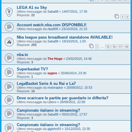
LEGA A1 su Sky
Ultimo messaggio da
Saba88
«
14/07/2011, 17:30
Risposte:
22
1
2
Account watch.nba.com DISPONIBILI!
Ultimo messaggio da
nba909
«
23/10/2016, 21:15
Nba league pass broadband standalone AVAILABLE!
Ultimo messaggio da
Saba88
«
19/10/2015, 1:03
Risposte:
255
1
15
16
17
18
…
nba.tv
Ultimo messaggio da
The Huge
«
23/02/2015, 14:46
Risposte:
3
Superbasket TV?
Ultimo messaggio da
sygno
«
25/06/2014, 23:30
Risposte:
1
LegaBasket Serie A su Rai e La7
Ultimo messaggio da
motoraptor
«
20/09/2012, 15:53
Risposte:
10
Dove scaricare le partite per guardarle in differita?
Ultimo messaggio da
Libero
«
20/09/2011, 22:58
Campionato italiano in streaming?
Ultimo messaggio da
Saba88
«
05/01/2011, 17:57
Risposte:
3
Campionato italiano in streaming?
Ultimo messaggio da
giginho93
«
15/12/2010, 22:35