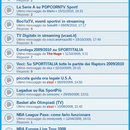
Risposte:
2
La Serie A su POPCORNTV Sport!
Ultimo messaggio da
Marki
«
15/11/2010, 19:31
Risposte:
2
BooYaTV, eventi sportivi in streaming
Ultimo messaggio da
Saba88
«
09/09/2010, 17:17
Risposte:
4
TV Digitale in streaming (vcast.it)
Ultimo messaggio da
cossi.andreaus80
«
18/10/2009, 17:49
Risposte:
5
Eurolega 2009/2010 su SPORTITALIA
Ultimo messaggio da
The Huge
«
11/10/2009, 3:11
Risposte:
7
Voci: Su SPORTITALIA tutte le partite dei Raptors 2009/2010
Ultimo messaggio da
ska
«
02/10/2009, 20:15
Risposte:
9
piccola guida ora legale U.S.A.
Ultimo messaggio da
zizzi
«
06/03/2009, 14:50
Legadue su Rai SportPiù
Ultimo messaggio da
sensomc
«
29/09/2008, 13:51
Basket alle Olimpiadi (TV)
Ultimo messaggio da
zizzi
«
10/08/2008, 21:42
NBA League Pass: come farlo funzionare
Ultimo messaggio da
montystefy
«
11/04/2008, 16:01
Risposte:
1
NBA Europe Live Tour 2008