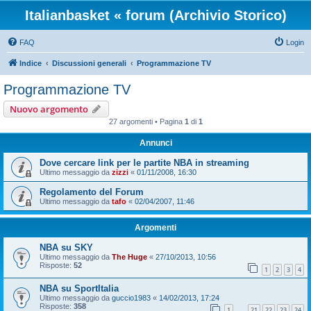
Italianbasket « forum (Archivio Storico)
FAQ
Login
Indice
Discussioni generali
Programmazione TV
Programmazione TV
Nuovo argomento
27 argomenti • Pagina
1
di
1
Annunci
Dove cercare link per le partite NBA in streaming
Ultimo messaggio da
zizzi
«
01/11/2008, 16:30
Regolamento del Forum
Ultimo messaggio da
tafo
«
02/04/2007, 11:46
Argomenti
NBA su SKY
Ultimo messaggio da
The Huge
«
27/10/2013, 10:56
Risposte:
52
1
2
3
4
NBA su SportItalia
Ultimo messaggio da
guccio1983
«
14/02/2013, 17:24
Risposte:
358
1
21
22
23
24
…