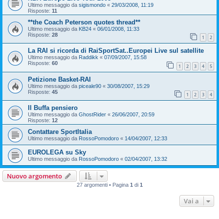
Ultimo messaggio da
sigismondo
«
29/03/2008, 11:19
Risposte:
11
**the Coach Peterson quotes thread**
Ultimo messaggio da
KB24
«
06/01/2008, 11:33
Risposte:
28
1
2
La RAI si ricorda di RaiSportSat..Europei Live sul satellite
Ultimo messaggio da
Raddikk
«
07/09/2007, 15:58
Risposte:
60
1
2
3
4
5
Petizione Basket-RAI
Ultimo messaggio da
piceale90
«
30/08/2007, 15:29
Risposte:
45
1
2
3
4
Il Buffa pensiero
Ultimo messaggio da
GhostRider
«
26/06/2007, 20:59
Risposte:
12
Contattare SportItalia
Ultimo messaggio da
RossoPomodoro
«
14/04/2007, 12:33
EUROLEGA su Sky
Ultimo messaggio da
RossoPomodoro
«
02/04/2007, 13:32
Nuovo argomento
27 argomenti • Pagina
1
di
1
Vai a