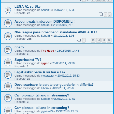
LEGA A1 su Sky
Ultimo messaggio da
Saba88
«
14/07/2011, 17:30
Risposte:
22
1
2
Account watch.nba.com DISPONIBILI!
Ultimo messaggio da
nba909
«
23/10/2016, 21:15
Nba league pass broadband standalone AVAILABLE!
Ultimo messaggio da
Saba88
«
19/10/2015, 1:03
Risposte:
255
1
15
16
17
18
…
nba.tv
Ultimo messaggio da
The Huge
«
23/02/2015, 14:46
Risposte:
3
Superbasket TV?
Ultimo messaggio da
sygno
«
25/06/2014, 23:30
Risposte:
1
LegaBasket Serie A su Rai e La7
Ultimo messaggio da
motoraptor
«
20/09/2012, 15:53
Risposte:
10
Dove scaricare le partite per guardarle in differita?
Ultimo messaggio da
Libero
«
20/09/2011, 22:58
Campionato italiano in streaming?
Ultimo messaggio da
Saba88
«
05/01/2011, 17:57
Risposte:
3
Campionato italiano in streaming?
Ultimo messaggio da
giginho93
«
15/12/2010, 22:35