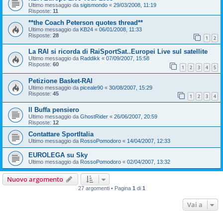
Ultimo messaggio da
sigismondo
«
29/03/2008, 11:19
Risposte:
11
**the Coach Peterson quotes thread**
Ultimo messaggio da
KB24
«
06/01/2008, 11:33
Risposte:
28
1
2
La RAI si ricorda di RaiSportSat..Europei Live sul satellite
Ultimo messaggio da
Raddikk
«
07/09/2007, 15:58
Risposte:
60
1
2
3
4
5
Petizione Basket-RAI
Ultimo messaggio da
piceale90
«
30/08/2007, 15:29
Risposte:
45
1
2
3
4
Il Buffa pensiero
Ultimo messaggio da
GhostRider
«
26/06/2007, 20:59
Risposte:
12
Contattare SportItalia
Ultimo messaggio da
RossoPomodoro
«
14/04/2007, 12:33
EUROLEGA su Sky
Ultimo messaggio da
RossoPomodoro
«
02/04/2007, 13:32
Nuovo argomento
27 argomenti • Pagina
1
di
1
Vai a