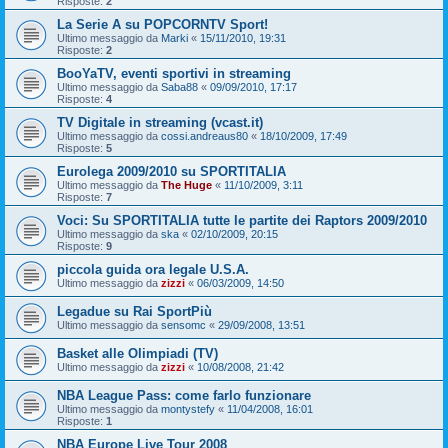
Risposte:
2
La Serie A su POPCORNTV Sport!
Ultimo messaggio da
Marki
«
15/11/2010, 19:31
Risposte:
2
BooYaTV, eventi sportivi in streaming
Ultimo messaggio da
Saba88
«
09/09/2010, 17:17
Risposte:
4
TV Digitale in streaming (vcast.it)
Ultimo messaggio da
cossi.andreaus80
«
18/10/2009, 17:49
Risposte:
5
Eurolega 2009/2010 su SPORTITALIA
Ultimo messaggio da
The Huge
«
11/10/2009, 3:11
Risposte:
7
Voci: Su SPORTITALIA tutte le partite dei Raptors 2009/2010
Ultimo messaggio da
ska
«
02/10/2009, 20:15
Risposte:
9
piccola guida ora legale U.S.A.
Ultimo messaggio da
zizzi
«
06/03/2009, 14:50
Legadue su Rai SportPiù
Ultimo messaggio da
sensomc
«
29/09/2008, 13:51
Basket alle Olimpiadi (TV)
Ultimo messaggio da
zizzi
«
10/08/2008, 21:42
NBA League Pass: come farlo funzionare
Ultimo messaggio da
montystefy
«
11/04/2008, 16:01
Risposte:
1
NBA Europe Live Tour 2008