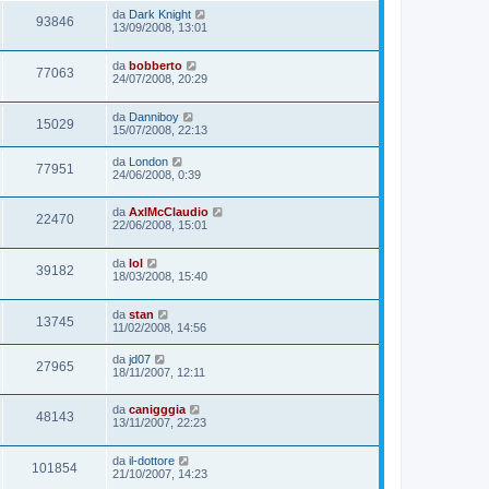
da
Dark Knight
93846
13/09/2008, 13:01
da
bobberto
77063
24/07/2008, 20:29
da
Danniboy
15029
15/07/2008, 22:13
da
London
77951
24/06/2008, 0:39
da
AxlMcClaudio
22470
22/06/2008, 15:01
da
lol
39182
18/03/2008, 15:40
da
stan
13745
11/02/2008, 14:56
da
jd07
27965
18/11/2007, 12:11
da
canigggia
48143
13/11/2007, 22:23
da
il-dottore
101854
21/10/2007, 14:23