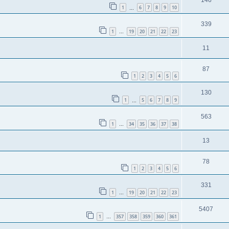
146
1
6
7
8
9
10
…
339
1
19
20
21
22
23
…
11
87
1
2
3
4
5
6
130
1
5
6
7
8
9
…
563
1
34
35
36
37
38
…
13
78
1
2
3
4
5
6
331
1
19
20
21
22
23
…
5407
1
357
358
359
360
361
…