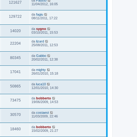
da
Fausto
121627
11/04/2012, 16:05
da
fagiu
129722
08/11/2011, 17:22
da
sygno
14020
03/10/2011, 15:53
da
lizard
22204
25/08/2011, 12:53
da
Gabbo
80345
20/02/2011, 12:38
da
mighty
17041
26/01/2010, 15:18
da
luca10
50865
12/01/2010, 14:30
da
bobberto
73475
19/06/2009, 14:53
da
costaest
30570
11/03/2009, 22:46
da
bobberto
18460
15/02/2009, 21:27