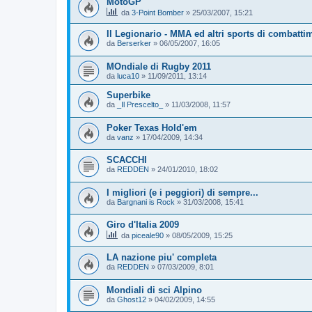
MotoGP
da
3-Point Bomber
»
25/03/2007, 15:21
Il Legionario - MMA ed altri sports di combatti
da
Berserker
»
06/05/2007, 16:05
MOndiale di Rugby 2011
da
luca10
»
11/09/2011, 13:14
Superbike
da
_Il Prescelto_
»
11/03/2008, 11:57
Poker Texas Hold'em
da
vanz
»
17/04/2009, 14:34
SCACCHI
da
REDDEN
»
24/01/2010, 18:02
I migliori (e i peggiori) di sempre...
da
Bargnani is Rock
»
31/03/2008, 15:41
Giro d'Italia 2009
da
piceale90
»
08/05/2009, 15:25
LA nazione piu' completa
da
REDDEN
»
07/03/2009, 8:01
Mondiali di sci Alpino
da
Ghost12
»
04/02/2009, 14:55