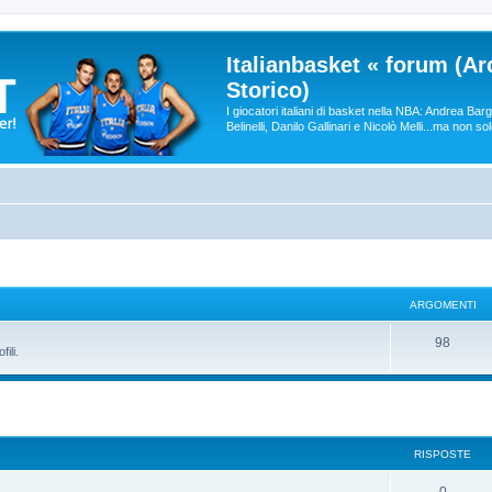
Italianbasket « forum (Ar
Storico)
I giocatori italiani di basket nella NBA: Andrea Ba
Belinelli, Danilo Gallinari e Nicolò Melli...ma non so
ARGOMENTI
98
ili.
RISPOSTE