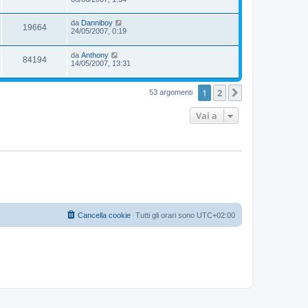
da
Danniboy
19664
24/05/2007, 0:19
da
Anthony
84194
14/05/2007, 13:31
1
2
Prossimo
53 argomenti
Vai a
Cancella cookie
Tutti gli orari sono
UTC+02:00