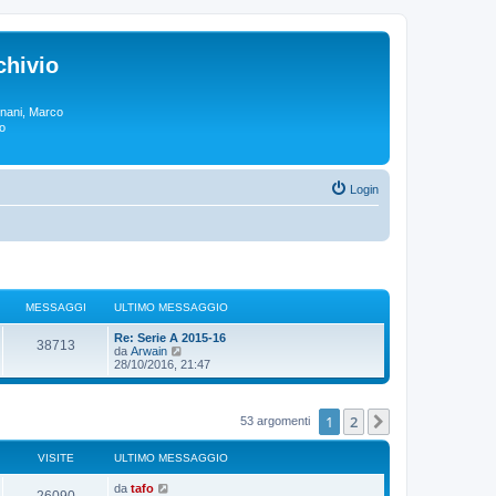
chivio
rgnani, Marco
lo
Login
MESSAGGI
ULTIMO MESSAGGIO
Re: Serie A 2015-16
38713
V
da
Arwain
e
28/10/2016, 21:47
d
i
u
l
1
2
Prossimo
53 argomenti
t
i
m
VISITE
ULTIMO MESSAGGIO
o
m
da
tafo