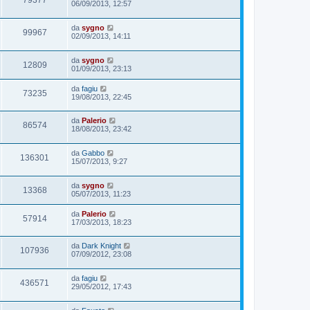
79377
06/09/2013, 12:57
da
sygno
99967
02/09/2013, 14:11
da
sygno
12809
01/09/2013, 23:13
da
fagiu
73235
19/08/2013, 22:45
da
Palerio
86574
18/08/2013, 23:42
da
Gabbo
136301
15/07/2013, 9:27
da
sygno
13368
05/07/2013, 11:23
da
Palerio
57914
17/03/2013, 18:23
da
Dark Knight
107936
07/09/2012, 23:08
da
fagiu
436571
29/05/2012, 17:43