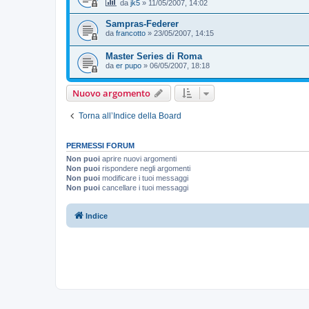
da
jk5
»
11/05/2007, 14:02
Sampras-Federer
da
francotto
»
23/05/2007, 14:15
Master Series di Roma
da
er pupo
»
06/05/2007, 18:18
Nuovo argomento
Torna all’Indice della Board
PERMESSI FORUM
Non puoi
aprire nuovi argomenti
Non puoi
rispondere negli argomenti
Non puoi
modificare i tuoi messaggi
Non puoi
cancellare i tuoi messaggi
Indice