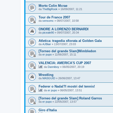
Morto Colin Mcrae
da
TheBigRook
»
16/09/2007, 11:21
Tour de France 2007
da
sensomc
»
08/07/2007, 10:58
ONORE A LORENZO BERNARDI
da
piceale90
»
09/07/2007, 20:34
Atletica: tragedia sfiorata al Golden Gala
da
AJBlair
»
13/07/2007, 23:03
[Torneo del grande Slam]Wimbledon
da
er pupo
»
11/06/2007, 15:11
VALENCIA: AMERICA'S CUP 2007
da
Danniboy
»
06/05/2007, 20:19
Wrestling
da
MASGUID
»
26/06/2007, 13:47
Federer o Nadal?I mostri del tennis!
da
er pupo
»
06/05/2007, 13:51
[Torneo del grande Slam] Roland Garros
da
er pupo
»
22/05/2007, 13:57
Giro d'Italia