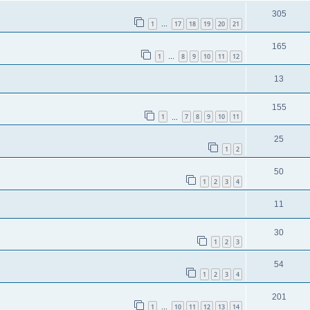
305
1
17
18
19
20
21
…
165
1
8
9
10
11
12
…
13
155
1
7
8
9
10
11
…
25
1
2
50
1
2
3
4
11
30
1
2
3
54
1
2
3
4
201
1
10
11
12
13
14
…