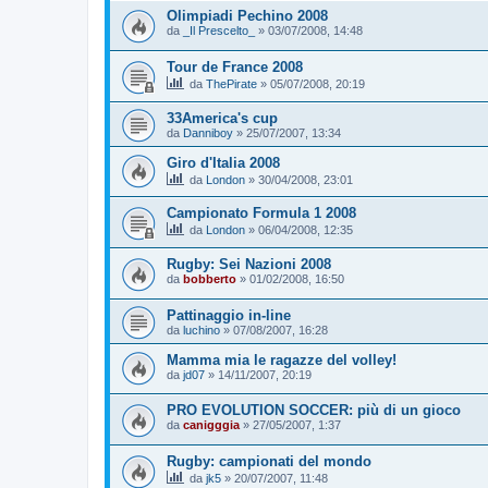
Olimpiadi Pechino 2008
da
_Il Prescelto_
»
03/07/2008, 14:48
Tour de France 2008
da
ThePirate
»
05/07/2008, 20:19
33America's cup
da
Danniboy
»
25/07/2007, 13:34
Giro d'Italia 2008
da
London
»
30/04/2008, 23:01
Campionato Formula 1 2008
da
London
»
06/04/2008, 12:35
Rugby: Sei Nazioni 2008
da
bobberto
»
01/02/2008, 16:50
Pattinaggio in-line
da
luchino
»
07/08/2007, 16:28
Mamma mia le ragazze del volley!
da
jd07
»
14/11/2007, 20:19
PRO EVOLUTION SOCCER: più di un gioco
da
canigggia
»
27/05/2007, 1:37
Rugby: campionati del mondo
da
jk5
»
20/07/2007, 11:48