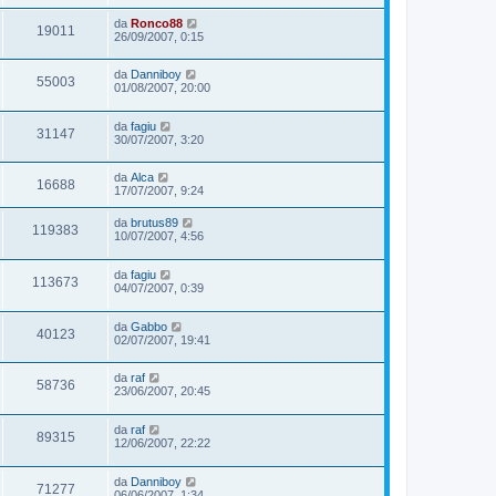
da
Ronco88
19011
26/09/2007, 0:15
da
Danniboy
55003
01/08/2007, 20:00
da
fagiu
31147
30/07/2007, 3:20
da
Alca
16688
17/07/2007, 9:24
da
brutus89
119383
10/07/2007, 4:56
da
fagiu
113673
04/07/2007, 0:39
da
Gabbo
40123
02/07/2007, 19:41
da
raf
58736
23/06/2007, 20:45
da
raf
89315
12/06/2007, 22:22
da
Danniboy
71277
06/06/2007, 1:34