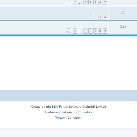
1
3
4
5
6
7
…
15
1
2
122
1
5
6
7
8
9
…
Creato da
phpBB
® Forum Software © phpBB Limited
Traduzione Italiana
phpBB-Italia.it
Privacy
|
Condizioni