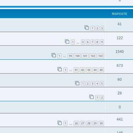
0
RISPOSTE
41
1
2
3
122
1
5
6
7
8
9
…
1540
1
99
100
101
102
103
…
673
1
41
42
43
44
45
…
60
1
2
3
4
5
29
1
2
0
441
1
26
27
28
29
30
…