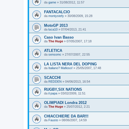
da
game
»
31/08/2012, 11:57
FANTACALCIO
da
montystefy
»
30/08/2009, 15:28
MotoGP 2013
da
luca10
»
07/04/2013, 21:41
Caso Ivan Basso
da
The Huge
»
07/05/2007, 17:18
ATLETICA
da
sensomc
»
27/07/2007, 22:55
LA LISTA NERA DEL DOPING
da
Italiano? Mafioso!
»
25/05/2007, 17:48
SCACCHI
da
REDDEN
»
04/06/2013, 16:54
RUGBY,SIX NATIONS
da
il papa
»
03/02/2009, 11:51
OLIMPIADI Londra 2012
da
The Huge
»
25/07/2012, 2:21
CHIACCHIERE DA BAR!!!
da
Fausto
»
08/06/2007, 14:59