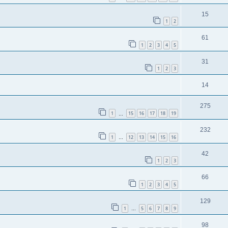
15
1
2
61
1
2
3
4
5
31
1
2
3
14
275
1
15
16
17
18
19
…
232
1
12
13
14
15
16
…
42
1
2
3
66
1
2
3
4
5
129
1
5
6
7
8
9
…
98