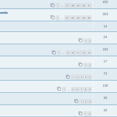
455
1
27
28
29
30
31
…
mento
363
1
21
22
23
24
25
…
14
24
1
2
182
1
9
10
11
12
13
…
17
1
2
73
1
2
3
4
5
130
1
5
6
7
8
9
…
39
1
2
3
16
1
2