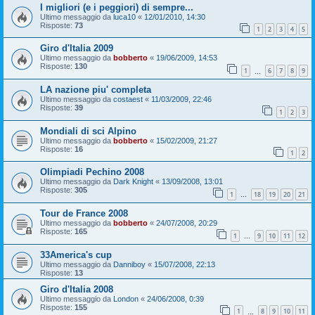
I migliori (e i peggiori) di sempre...
Ultimo messaggio da
luca10
«
12/01/2010, 14:30
Risposte:
73
1
2
3
4
5
Giro d'Italia 2009
Ultimo messaggio da
bobberto
«
19/06/2009, 14:53
Risposte:
130
1
6
7
8
9
…
LA nazione piu' completa
Ultimo messaggio da
costaest
«
11/03/2009, 22:46
Risposte:
39
1
2
3
Mondiali di sci Alpino
Ultimo messaggio da
bobberto
«
15/02/2009, 21:27
Risposte:
16
1
2
Olimpiadi Pechino 2008
Ultimo messaggio da
Dark Knight
«
13/09/2008, 13:01
Risposte:
305
1
18
19
20
21
…
Tour de France 2008
Ultimo messaggio da
bobberto
«
24/07/2008, 20:29
Risposte:
165
1
9
10
11
12
…
33America's cup
Ultimo messaggio da
Danniboy
«
15/07/2008, 22:13
Risposte:
13
Giro d'Italia 2008
Ultimo messaggio da
London
«
24/06/2008, 0:39
Risposte:
155
1
8
9
10
11
…