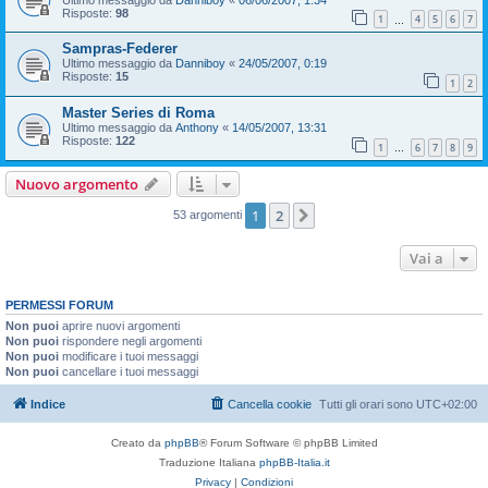
Risposte:
98
1
4
5
6
7
…
Sampras-Federer
Ultimo messaggio da
Danniboy
«
24/05/2007, 0:19
Risposte:
15
1
2
Master Series di Roma
Ultimo messaggio da
Anthony
«
14/05/2007, 13:31
Risposte:
122
1
6
7
8
9
…
Nuovo argomento
1
2
Prossimo
53 argomenti
Vai a
PERMESSI FORUM
Non puoi
aprire nuovi argomenti
Non puoi
rispondere negli argomenti
Non puoi
modificare i tuoi messaggi
Non puoi
cancellare i tuoi messaggi
Indice
Cancella cookie
Tutti gli orari sono
UTC+02:00
Creato da
phpBB
® Forum Software © phpBB Limited
Traduzione Italiana
phpBB-Italia.it
Privacy
|
Condizioni