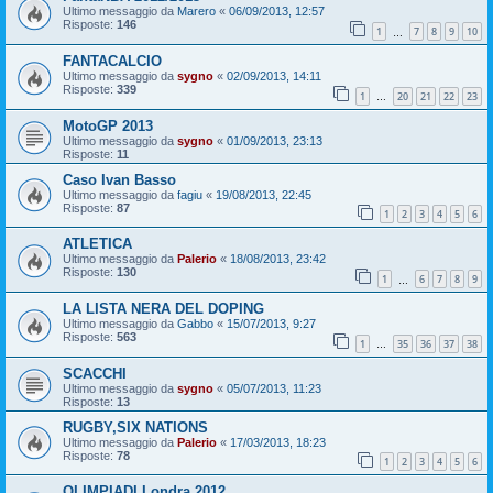
Ultimo messaggio da
Marero
«
06/09/2013, 12:57
Risposte:
146
1
7
8
9
10
…
FANTACALCIO
Ultimo messaggio da
sygno
«
02/09/2013, 14:11
Risposte:
339
1
20
21
22
23
…
MotoGP 2013
Ultimo messaggio da
sygno
«
01/09/2013, 23:13
Risposte:
11
Caso Ivan Basso
Ultimo messaggio da
fagiu
«
19/08/2013, 22:45
Risposte:
87
1
2
3
4
5
6
ATLETICA
Ultimo messaggio da
Palerio
«
18/08/2013, 23:42
Risposte:
130
1
6
7
8
9
…
LA LISTA NERA DEL DOPING
Ultimo messaggio da
Gabbo
«
15/07/2013, 9:27
Risposte:
563
1
35
36
37
38
…
SCACCHI
Ultimo messaggio da
sygno
«
05/07/2013, 11:23
Risposte:
13
RUGBY,SIX NATIONS
Ultimo messaggio da
Palerio
«
17/03/2013, 18:23
Risposte:
78
1
2
3
4
5
6
OLIMPIADI Londra 2012