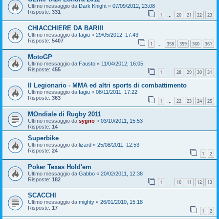
Ultimo messaggio da
Dark Knight
«
07/09/2012, 23:08
Risposte:
331
1
20
21
22
23
…
CHIACCHIERE DA BAR!!!
Ultimo messaggio da
fagiu
«
29/05/2012, 17:43
Risposte:
5407
1
358
359
360
361
…
MotoGP
Ultimo messaggio da
Fausto
«
11/04/2012, 16:05
Risposte:
455
1
28
29
30
31
…
Il Legionario - MMA ed altri sports di combattimento
Ultimo messaggio da
fagiu
«
08/11/2011, 17:22
Risposte:
363
1
22
23
24
25
…
MOndiale di Rugby 2011
Ultimo messaggio da
sygno
«
03/10/2011, 15:53
Risposte:
14
Superbike
Ultimo messaggio da
lizard
«
25/08/2011, 12:53
Risposte:
24
1
2
Poker Texas Hold'em
Ultimo messaggio da
Gabbo
«
20/02/2011, 12:38
Risposte:
182
1
10
11
12
13
…
SCACCHI
Ultimo messaggio da
mighty
«
26/01/2010, 15:18
Risposte:
17
1
2