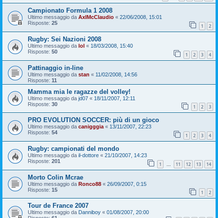
Campionato Formula 1 2008
Ultimo messaggio da
AxlMcClaudio
«
22/06/2008, 15:01
Risposte:
25
1
2
Rugby: Sei Nazioni 2008
Ultimo messaggio da
lol
«
18/03/2008, 15:40
Risposte:
50
1
2
3
4
Pattinaggio in-line
Ultimo messaggio da
stan
«
11/02/2008, 14:56
Risposte:
11
Mamma mia le ragazze del volley!
Ultimo messaggio da
jd07
«
18/11/2007, 12:11
Risposte:
30
1
2
3
PRO EVOLUTION SOCCER: più di un gioco
Ultimo messaggio da
canigggia
«
13/11/2007, 22:23
Risposte:
54
1
2
3
4
Rugby: campionati del mondo
Ultimo messaggio da
il-dottore
«
21/10/2007, 14:23
Risposte:
201
1
11
12
13
14
…
Morto Colin Mcrae
Ultimo messaggio da
Ronco88
«
26/09/2007, 0:15
Risposte:
15
1
2
Tour de France 2007
Ultimo messaggio da
Danniboy
«
01/08/2007, 20:00