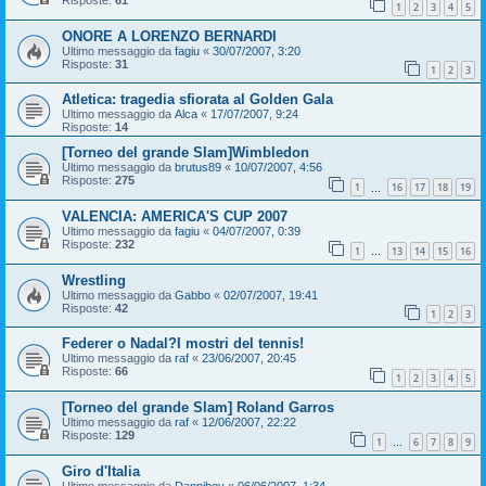
Risposte:
61
1
2
3
4
5
ONORE A LORENZO BERNARDI
Ultimo messaggio da
fagiu
«
30/07/2007, 3:20
Risposte:
31
1
2
3
Atletica: tragedia sfiorata al Golden Gala
Ultimo messaggio da
Alca
«
17/07/2007, 9:24
Risposte:
14
[Torneo del grande Slam]Wimbledon
Ultimo messaggio da
brutus89
«
10/07/2007, 4:56
Risposte:
275
1
16
17
18
19
…
VALENCIA: AMERICA'S CUP 2007
Ultimo messaggio da
fagiu
«
04/07/2007, 0:39
Risposte:
232
1
13
14
15
16
…
Wrestling
Ultimo messaggio da
Gabbo
«
02/07/2007, 19:41
Risposte:
42
1
2
3
Federer o Nadal?I mostri del tennis!
Ultimo messaggio da
raf
«
23/06/2007, 20:45
Risposte:
66
1
2
3
4
5
[Torneo del grande Slam] Roland Garros
Ultimo messaggio da
raf
«
12/06/2007, 22:22
Risposte:
129
1
6
7
8
9
…
Giro d'Italia
Ultimo messaggio da
Danniboy
«
06/06/2007, 1:34