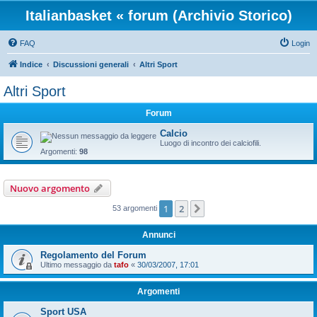
Italianbasket « forum (Archivio Storico)
FAQ
Login
Indice
Discussioni generali
Altri Sport
Altri Sport
Forum
Calcio
Luogo di incontro dei calciofili.
Argomenti:
98
Nuovo argomento
1
2
Prossimo
53 argomenti
Annunci
Regolamento del Forum
Ultimo messaggio da
tafo
«
30/03/2007, 17:01
Argomenti
Sport USA