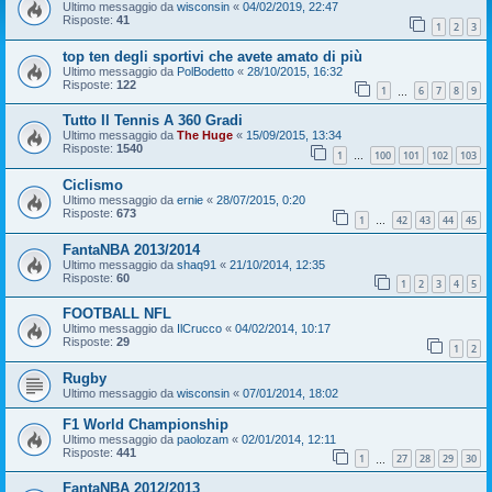
Ultimo messaggio da
wisconsin
«
04/02/2019, 22:47
Risposte:
41
1
2
3
top ten degli sportivi che avete amato di più
Ultimo messaggio da
PolBodetto
«
28/10/2015, 16:32
Risposte:
122
1
6
7
8
9
…
Tutto Il Tennis A 360 Gradi
Ultimo messaggio da
The Huge
«
15/09/2015, 13:34
Risposte:
1540
1
100
101
102
103
…
Ciclismo
Ultimo messaggio da
ernie
«
28/07/2015, 0:20
Risposte:
673
1
42
43
44
45
…
FantaNBA 2013/2014
Ultimo messaggio da
shaq91
«
21/10/2014, 12:35
Risposte:
60
1
2
3
4
5
FOOTBALL NFL
Ultimo messaggio da
IlCrucco
«
04/02/2014, 10:17
Risposte:
29
1
2
Rugby
Ultimo messaggio da
wisconsin
«
07/01/2014, 18:02
F1 World Championship
Ultimo messaggio da
paolozam
«
02/01/2014, 12:11
Risposte:
441
1
27
28
29
30
…
FantaNBA 2012/2013