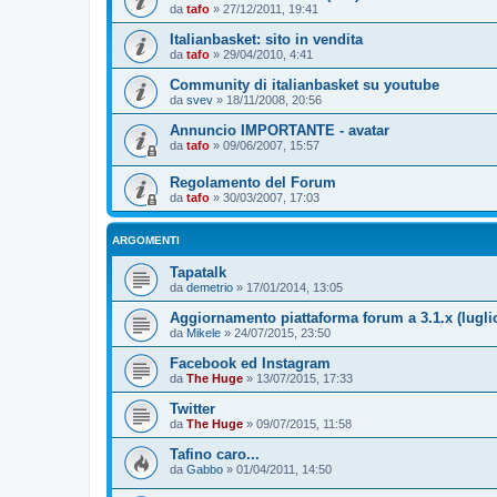
da
tafo
»
27/12/2011, 19:41
Italianbasket: sito in vendita
da
tafo
»
29/04/2010, 4:41
Community di italianbasket su youtube
da
svev
»
18/11/2008, 20:56
Annuncio IMPORTANTE - avatar
da
tafo
»
09/06/2007, 15:57
Regolamento del Forum
da
tafo
»
30/03/2007, 17:03
ARGOMENTI
Tapatalk
da
demetrio
»
17/01/2014, 13:05
Aggiornamento piattaforma forum a 3.1.x (lugli
da
Mikele
»
24/07/2015, 23:50
Facebook ed Instagram
da
The Huge
»
13/07/2015, 17:33
Twitter
da
The Huge
»
09/07/2015, 11:58
Tafino caro...
da
Gabbo
»
01/04/2011, 14:50