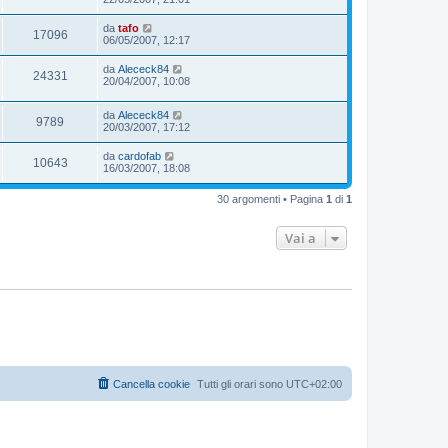
da
tafo
17096
06/05/2007, 12:17
da
Alececk84
24331
20/04/2007, 10:08
da
Alececk84
9789
20/03/2007, 17:12
da
cardofab
10643
16/03/2007, 18:08
30 argomenti • Pagina
1
di
1
Vai a
Cancella cookie
Tutti gli orari sono
UTC+02:00