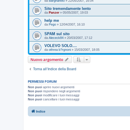
da
Bargnani90
»
22/05/2007, 16:04
Sito tremendamente lento
da
Panzer
»
05/05/2007, 19:03
help me
da
Pego
»
12/04/2007, 16:10
SPAM sul sito
da
Alececk84
»
20/03/2007, 17:12
VOLEVO SOLO....
da
othrea b?rgnoni
»
15/03/2007, 18:05
Nuovo argomento
Torna all’Indice della Board
PERMESSI FORUM
Non puoi
aprire nuovi argomenti
Non puoi
rispondere negli argomenti
Non puoi
modificare i tuoi messaggi
Non puoi
cancellare i tuoi messaggi
Indice