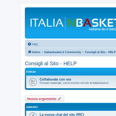
FAQ
Indice
Italianbasket.it Community
Consigli al Sito - HELP
Consigli al Sito - HELP
FORUM
Collaborate con noi
Postate materiale, verrà inserito nel sito di italianbasket...
Nuovo argomento
ANNUNCI
La nuova chat del sito (IRC)