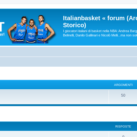
Italianbasket « forum (Ar
Storico)
I giocatori italiani di basket nella NBA: Andrea Ba
Belinelli, Danilo Gallinari e Nicolò Melli...ma non so
ARGOMENTI
50
RISPOSTE