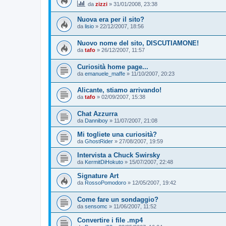
da
zizzi
»
31/01/2008, 23:38
Nuova era per il sito?
da
lisio
»
22/12/2007, 18:56
Nuovo nome del sito, DISCUTIAMONE!
da
tafo
»
26/12/2007, 11:57
Curiosità home page...
da
emanuele_maffe
»
11/10/2007, 20:23
Alicante, stiamo arrivando!
da
tafo
»
02/09/2007, 15:38
Chat Azzurra
da
Danniboy
»
11/07/2007, 21:08
Mi togliete una curiosità?
da
GhostRider
»
27/08/2007, 19:59
Intervista a Chuck Swirsky
da
KermitDiHokuto
»
15/07/2007, 22:48
Signature Art
da
RossoPomodoro
»
12/05/2007, 19:42
Come fare un sondaggio?
da
sensomc
»
11/06/2007, 11:52
Convertire i file .mp4