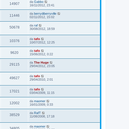
da
Gabbo
14907
16/11/2012, 23:41
da
berrydiberryville
11446
02/11/2012, 15:02
da
raf
50678
30/08/2012, 18:59
da
tafo
10376
10/07/2012, 12:25
da
tafo
9620
15/06/2012, 0:22
da
The Huge
29115
29/04/2012, 23:05
da
tafo
49627
29/04/2010, 2:01
da
tafo
17021
03/04/2009, 11:15
da
maomer
12002
16/01/2009, 0:33
da
RafT
38529
11/08/2008, 17:18
da
maomer
34805