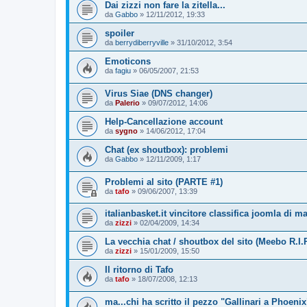
Dai zizzi non fare la zitella...
da
Gabbo
»
12/11/2012, 19:33
spoiler
da
berrydiberryville
»
31/10/2012, 3:54
Emoticons
da
fagiu
»
06/05/2007, 21:53
Virus Siae (DNS changer)
da
Palerio
»
09/07/2012, 14:06
Help-Cancellazione account
da
sygno
»
14/06/2012, 17:04
Chat (ex shoutbox): problemi
da
Gabbo
»
12/11/2009, 1:17
Problemi al sito (PARTE #1)
da
tafo
»
09/06/2007, 13:39
italianbasket.it vincitore classifica joomla di m
da
zizzi
»
02/04/2009, 14:34
La vecchia chat / shoutbox del sito (Meebo R.I.P
da
zizzi
»
15/01/2009, 15:50
Il ritorno di Tafo
da
tafo
»
18/07/2008, 12:13
ma...chi ha scritto il pezzo "Gallinari a Phoenix"