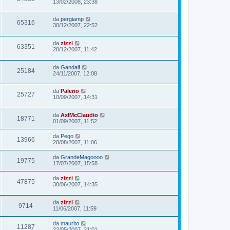
13/02/2008, 23:38
da
pergiamp
65316
30/12/2007, 22:52
da
zizzi
63351
28/12/2007, 11:42
da
Gandalf
25184
24/11/2007, 12:08
da
Palerio
25727
10/09/2007, 14:31
da
AxlMcClaudio
18771
01/09/2007, 11:52
da
Pego
13966
28/08/2007, 11:06
da
GrandeMagoooo
19775
17/07/2007, 15:58
da
zizzi
47875
30/06/2007, 14:35
da
zizzi
9714
11/06/2007, 11:59
da
maurito
11287
22/05/2007, 21:01