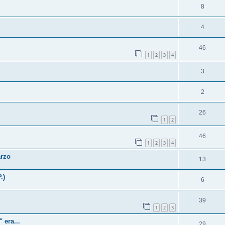
8
4
46
1
2
3
4
3
2
26
1
2
46
1
2
3
4
arzo
13
.)
6
39
1
2
3
 era...
29