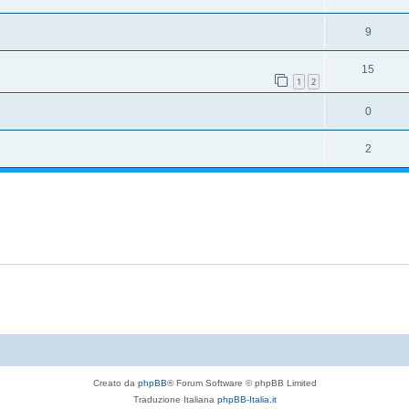
9
15
1
2
0
2
Creato da
phpBB
® Forum Software © phpBB Limited
Traduzione Italiana
phpBB-Italia.it