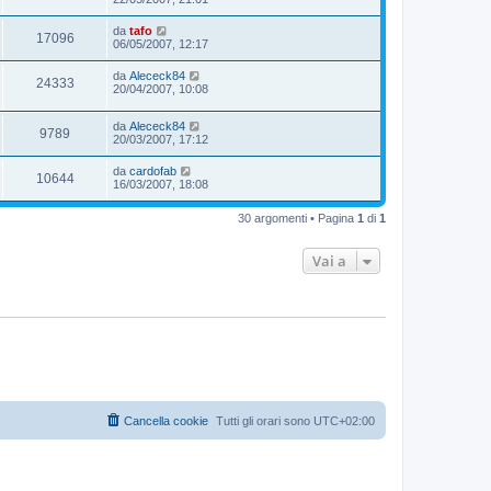
da
tafo
17096
06/05/2007, 12:17
da
Alececk84
24333
20/04/2007, 10:08
da
Alececk84
9789
20/03/2007, 17:12
da
cardofab
10644
16/03/2007, 18:08
30 argomenti • Pagina
1
di
1
Vai a
Cancella cookie
Tutti gli orari sono
UTC+02:00