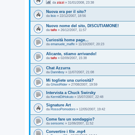
da
zizzi
»
31/01/2008, 23:38
Nuova era per il sito?
da
lisio
»
22/12/2007, 18:56
Nuovo nome del sito, DISCUTIAMONE!
da
tafo
»
26/12/2007, 11:57
Curiosità home page...
da
emanuele_maffe
»
11/10/2007, 20:23
Alicante, stiamo arrivando!
da
tafo
»
02/09/2007, 15:38
Chat Azzurra
da
Danniboy
»
11/07/2007, 21:08
Mi togliete una curiosità?
da
GhostRider
»
27/08/2007, 19:59
Intervista a Chuck Swirsky
da
KermitDiHokuto
»
15/07/2007, 22:48
Signature Art
da
RossoPomodoro
»
12/05/2007, 19:42
Come fare un sondaggio?
da
sensomc
»
11/06/2007, 11:52
Convertire i file .mp4