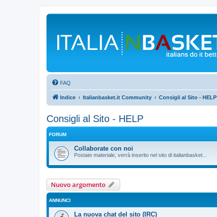
FAQ
Indice
Italianbasket.it Community
Consigli al Sito - HELP
Consigli al Sito - HELP
FORUM
Collaborate con noi
Postate materiale, verrà inserito nel sito di italianbasket...
Nuovo argomento
ANNUNCI
La nuova chat del sito (IRC)