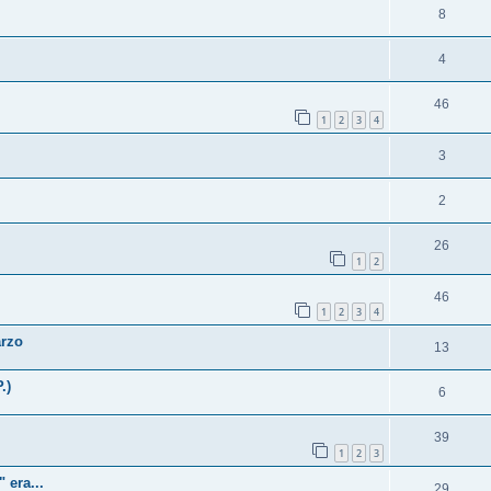
8
4
46
1
2
3
4
3
2
26
1
2
46
1
2
3
4
arzo
13
.)
6
39
1
2
3
 era...
29