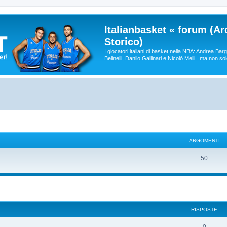
Italianbasket « forum (Ar
Storico)
I giocatori italiani di basket nella NBA: Andrea Ba
Belinelli, Danilo Gallinari e Nicolò Melli...ma non so
ARGOMENTI
50
RISPOSTE