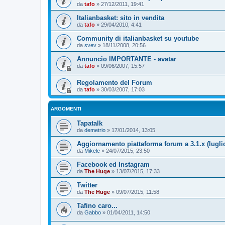
da
tafo
»
27/12/2011, 19:41
Italianbasket: sito in vendita
da
tafo
»
29/04/2010, 4:41
Community di italianbasket su youtube
da
svev
»
18/11/2008, 20:56
Annuncio IMPORTANTE - avatar
da
tafo
»
09/06/2007, 15:57
Regolamento del Forum
da
tafo
»
30/03/2007, 17:03
ARGOMENTI
Tapatalk
da
demetrio
»
17/01/2014, 13:05
Aggiornamento piattaforma forum a 3.1.x (lugli
da
Mikele
»
24/07/2015, 23:50
Facebook ed Instagram
da
The Huge
»
13/07/2015, 17:33
Twitter
da
The Huge
»
09/07/2015, 11:58
Tafino caro...
da
Gabbo
»
01/04/2011, 14:50