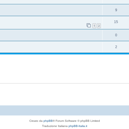
9
15
1
2
0
2
Creato da
phpBB
® Forum Software © phpBB Limited
Traduzione Italiana
phpBB-Italia.it