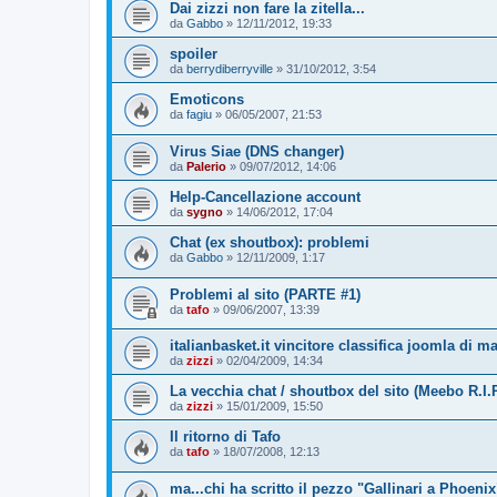
Dai zizzi non fare la zitella...
da
Gabbo
»
12/11/2012, 19:33
spoiler
da
berrydiberryville
»
31/10/2012, 3:54
Emoticons
da
fagiu
»
06/05/2007, 21:53
Virus Siae (DNS changer)
da
Palerio
»
09/07/2012, 14:06
Help-Cancellazione account
da
sygno
»
14/06/2012, 17:04
Chat (ex shoutbox): problemi
da
Gabbo
»
12/11/2009, 1:17
Problemi al sito (PARTE #1)
da
tafo
»
09/06/2007, 13:39
italianbasket.it vincitore classifica joomla di m
da
zizzi
»
02/04/2009, 14:34
La vecchia chat / shoutbox del sito (Meebo R.I.P
da
zizzi
»
15/01/2009, 15:50
Il ritorno di Tafo
da
tafo
»
18/07/2008, 12:13
ma...chi ha scritto il pezzo "Gallinari a Phoenix"