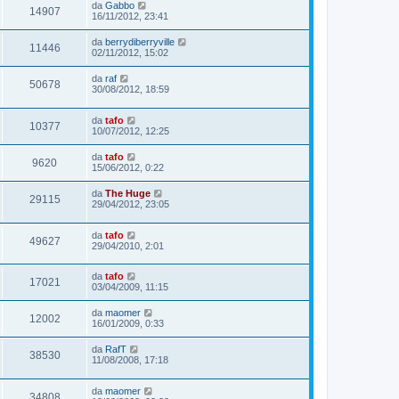
da
Gabbo
14907
16/11/2012, 23:41
da
berrydiberryville
11446
02/11/2012, 15:02
da
raf
50678
30/08/2012, 18:59
da
tafo
10377
10/07/2012, 12:25
da
tafo
9620
15/06/2012, 0:22
da
The Huge
29115
29/04/2012, 23:05
da
tafo
49627
29/04/2010, 2:01
da
tafo
17021
03/04/2009, 11:15
da
maomer
12002
16/01/2009, 0:33
da
RafT
38530
11/08/2008, 17:18
da
maomer
34808