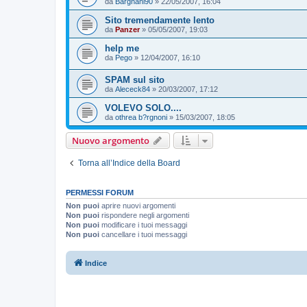
da
Bargnani90
»
22/05/2007, 16:04
Sito tremendamente lento
da
Panzer
»
05/05/2007, 19:03
help me
da
Pego
»
12/04/2007, 16:10
SPAM sul sito
da
Alececk84
»
20/03/2007, 17:12
VOLEVO SOLO....
da
othrea b?rgnoni
»
15/03/2007, 18:05
Nuovo argomento
Torna all’Indice della Board
PERMESSI FORUM
Non puoi
aprire nuovi argomenti
Non puoi
rispondere negli argomenti
Non puoi
modificare i tuoi messaggi
Non puoi
cancellare i tuoi messaggi
Indice