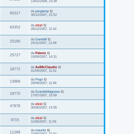
13/02/2008, 23:38
da
pergiamp
65317
30/12/2007, 22:52
da
zizzi
63352
28/12/2007, 11:42
da
Gandalf
25185
24/11/2007, 12:08
da
Palerio
25727
10/09/2007, 14:31
da
AxlMcClaudio
18772
01/09/2007, 11:52
da
Pego
13966
28/08/2007, 11:06
da
GrandeMagoooo
19775
17/07/2007, 15:58
da
zizzi
47876
30/06/2007, 14:35
da
zizzi
9715
11/06/2007, 11:59
da
maurito
11289
22/05/2007, 21:01