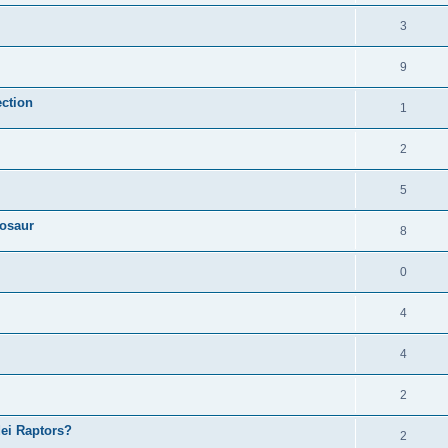
3
9
ection
1
2
5
nosaur
8
0
4
4
2
dei Raptors?
2