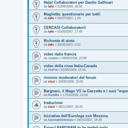
Help! Collaboratori per Danilo Gallinari
da
tafo
»
21/09/2009, 16:00
Maglietta: questionario per tutti!
da
tafo
»
03/07/2007, 1:24
CERCASI Collaboratori!
da
tafo
»
03/05/2007, 17:48
Richiesta di aiuto
da
tafo
»
30/06/2007, 0:02
video italia francia
da
condrio
»
09/08/2009, 23:08
video della rissa Italia-Canada
da
HotPot
»
02/08/2009, 13:06
rinnovo moderatori del forum
da
zizzi
»
20/09/2008, 15:05
Bargnani, il Mago VS la Gazzetta e i suoi "espert
da
Raddikk
»
17/01/2008, 16:54
traduzione
da
zizzi
»
08/11/2007, 20:41
Iniziativa dell'Eurolega con Messina
da
topomaledettotopo
»
24/10/2007, 18:39
Expect BARGNANI to be tested early