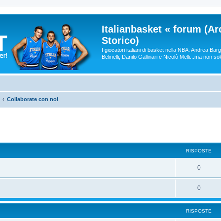
Italianbasket « forum (Ar
Storico)
I giocatori italiani di basket nella NBA: Andrea Ba
Belinelli, Danilo Gallinari e Nicolò Melli...ma non so
Collaborate con noi
RISPOSTE
0
0
RISPOSTE