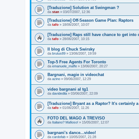
[Traduzione] Solution at Swingman ?
da
stan
»
03/07/2007, 12:36
[Traduzione] Off-Season Game Plan: Raptors
da
tafo
»
18/06/2007, 10:07
[Traduzione] Raps still have chance to get into d
da
tafo
»
28/06/2007, 10:15
Il blog di Chuck Swirsky
da
brutus89
»
13/06/2007, 19:59
Top-5 Free Agents For Toronto
da
emanuele_maffe
»
13/06/2007, 20:27
Bargnani, magie in videochat
da
azino
»
09/06/2007, 12:29
video bargnani al tg1
da
davidedila
»
03/06/2007, 22:09
[Traduzione] Bryant as a Raptor? It's certainly 
da
tafo
»
01/06/2007, 11:26
FOTO DEL MAGO A TREVISO
da
Italiano? Mafioso!
»
15/05/2007, 12:07
bargnani's dance...video!
da
cardofab
»
10/05/2007, 21:28