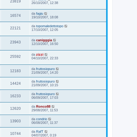
23819
26/10/2007, 12:38
da
fagiu
16574
19/10/2007, 18:08
da
topomaledettotopo
22121
17/10/2007, 12:05
da
canigggia
23943
12/10/2007, 16:50
da
zizzi
25592
04/10/2007, 22:33
da
fruttosiopuro
12183
21/09/2007, 14:20
da
fruttosiopuro
14424
21/09/2007, 10:15
da
fruttosiopuro
16233
06/09/2007, 17:03
da
Ronco88
12620
29/08/2007, 11:53
da
condrio
13903
06/08/2007, 11:37
da
RafT
10744
04/07/2007, 0:19