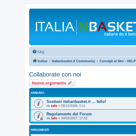
FAQ
Indice
Italianbasket.it Community
Consigli al Sito - HELP
Collaborate con noi
Nuovo argomento
ANNUNCI
Sostieni italianbasket.it ... fallo!
da
tafo
»
08/12/2008, 0:11
Regolamento del Forum
da
tafo
»
30/03/2007, 17:02
ARGOMENTI