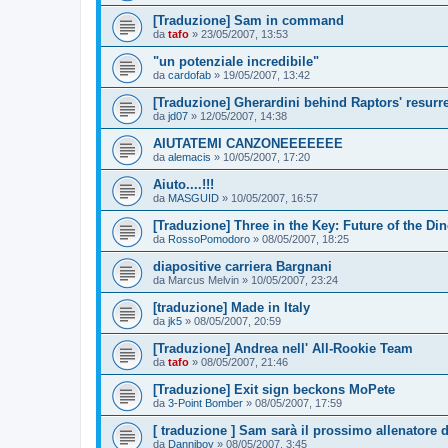
[Traduzione] Sam in command
da
tafo
»
23/05/2007, 13:53
"un potenziale incredibile"
da
cardofab
»
19/05/2007, 13:42
[Traduzione] Gherardini behind Raptors' resurr
da
jd07
»
12/05/2007, 14:38
AIUTATEMI CANZONEEEEEEE
da
alemacis
»
10/05/2007, 17:20
Aiuto....!!!
da
MASGUID
»
10/05/2007, 16:57
[Traduzione] Three in the Key: Future of the Di
da
RossoPomodoro
»
08/05/2007, 18:25
diapositive carriera Bargnani
da
Marcus Melvin
»
10/05/2007, 23:24
[traduzione] Made in Italy
da
jk5
»
08/05/2007, 20:59
[Traduzione] Andrea nell' All-Rookie Team
da
tafo
»
08/05/2007, 21:46
[Traduzione] Exit sign beckons MoPete
da
3-Point Bomber
»
08/05/2007, 17:59
[ traduzione ] Sam sarà il prossimo allenatore 
da
Danniboy
»
08/05/2007, 3:45