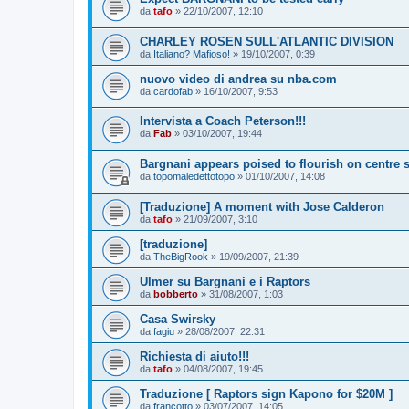
da
tafo
»
22/10/2007, 12:10
CHARLEY ROSEN SULL'ATLANTIC DIVISION
da
Italiano? Mafioso!
»
19/10/2007, 0:39
nuovo video di andrea su nba.com
da
cardofab
»
16/10/2007, 9:53
Intervista a Coach Peterson!!!
da
Fab
»
03/10/2007, 19:44
Bargnani appears poised to flourish on centre 
da
topomaledettotopo
»
01/10/2007, 14:08
[Traduzione] A moment with Jose Calderon
da
tafo
»
21/09/2007, 3:10
[traduzione]
da
TheBigRook
»
19/09/2007, 21:39
Ulmer su Bargnani e i Raptors
da
bobberto
»
31/08/2007, 1:03
Casa Swirsky
da
fagiu
»
28/08/2007, 22:31
Richiesta di aiuto!!!
da
tafo
»
04/08/2007, 19:45
Traduzione [ Raptors sign Kapono for $20M ]
da
francotto
»
03/07/2007, 14:05