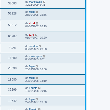
da
Manocalda
38083
30/12/2009, 9:31
da
fagiu
52228
23/01/2008, 15:36
da
zizzi
59312
04/10/2007, 20:19
da
tafo
66707
01/07/2007, 10:20
da
condrio
8928
09/08/2009, 23:08
da
motoraptor
11200
03/08/2009, 0:23
da
fagiu
29398
25/09/2008, 16:56
da
fagiu
18580
20/01/2008, 13:19
da
Fausto
37299
15/01/2008, 19:15
da
fagiu
13642
27/10/2007, 13:58
da
Fausto