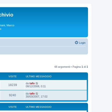
chivio
rgnani, Marco
lo
Login
48 argomenti • Pagina
1
di
1
VISITE
ULTIMO MESSAGGIO
da
tafo
18239
08/12/2008, 0:11
da
tafo
9240
30/03/2007, 17:02
VISITE
ULTIMO MESSAGGIO