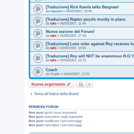
[Traduzione] Rick Kamla talks Bargnani
da
maurom
»
05/05/2007, 18:45
[Traduzione] Raptor puzzle mostly in place
da
tafo
»
06/05/2007, 11:44
Nuova sezione del Forum!
da
tafo
»
05/05/2007, 17:44
[Traduzione] Lone voter against Roy receives h
da
tafo
»
03/05/2007, 10:55
[Traduzione] Roy will NOT be unanimous R.O.Y
da
tafo
»
02/05/2007, 12:19
Coach
da
Ospite
»
24/04/2007, 17:25
Nuovo argomento
Torna all’Indice della Board
PERMESSI FORUM
Non puoi
aprire nuovi argomenti
Non puoi
rispondere negli argomenti
Non puoi
modificare i tuoi messaggi
Non puoi
cancellare i tuoi messaggi