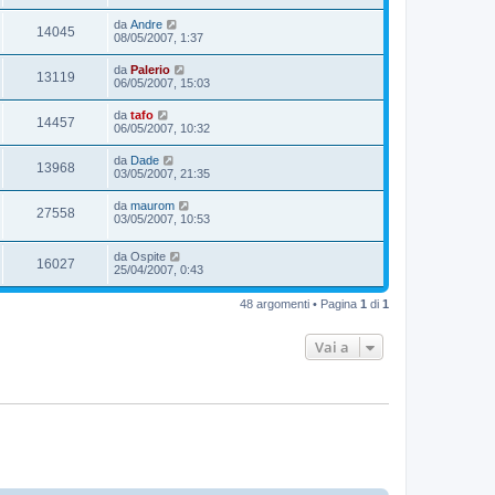
da
Andre
14045
08/05/2007, 1:37
da
Palerio
13119
06/05/2007, 15:03
da
tafo
14457
06/05/2007, 10:32
da
Dade
13968
03/05/2007, 21:35
da
maurom
27558
03/05/2007, 10:53
da
Ospite
16027
25/04/2007, 0:43
48 argomenti • Pagina
1
di
1
Vai a