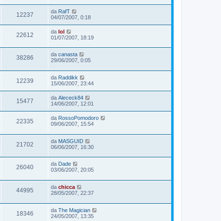
da
RafT
12237
04/07/2007, 0:18
da
lol
22612
01/07/2007, 18:19
da
canasta
38286
29/06/2007, 0:05
da
Raddikk
12239
15/06/2007, 23:44
da
Alececk84
15477
14/06/2007, 12:01
da
RossoPomodoro
22335
09/06/2007, 15:54
da
MASGUID
21702
06/06/2007, 16:30
da
Dade
26040
03/06/2007, 20:05
da
chicca
44995
28/05/2007, 22:37
da
The Magician
18346
24/05/2007, 13:35