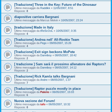
[Traduzione] Three in the Key: Future of the Dinosaur
Ultimo messaggio da
Raddikk
«
11/05/2007, 8:51
Risposte:
8
diapositive carriera Bargnani
Ultimo messaggio da
Marcus Melvin
«
10/05/2007, 23:24
[traduzione] Made in Italy
Ultimo messaggio da
tReScOoL
«
10/05/2007, 0:35
Risposte:
4
[Traduzione] Andrea nell' All-Rookie Team
Ultimo messaggio da
Pego
«
09/05/2007, 15:26
Risposte:
4
[Traduzione] Exit sign beckons MoPete
Ultimo messaggio da
Danniboy
«
08/05/2007, 18:42
Risposte:
2
[ traduzione ] Sam sarà il prossimo allenatore dei Raptors?
Ultimo messaggio da
Danniboy
«
08/05/2007, 14:12
Risposte:
2
[Traduzione] Rick Kamla talks Bargnani
Ultimo messaggio da
Andre
«
08/05/2007, 1:37
Risposte:
7
[Traduzione] Raptor puzzle mostly in place
Ultimo messaggio da
Palerio
«
06/05/2007, 15:03
Risposte:
6
Nuova sezione del Forum!
Ultimo messaggio da
tafo
«
06/05/2007, 10:32
Risposte:
8