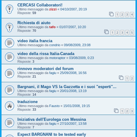
CERCASI Collaboratori!
Ultimo messaggio da
zizzi
«
04/10/2007, 20:19
Risposte:
59
1
2
3
4
Richiesta di aiuto
Ultimo messaggio da
tafo
«
01/07/2007, 10:20
Risposte:
70
1
2
3
4
5
video italia francia
Ultimo messaggio da
condrio
«
09/08/2009, 23:08
video della rissa Italia-Canada
Ultimo messaggio da
motoraptor
«
03/08/2009, 0:23
Risposte:
3
rinnovo moderatori del forum
Ultimo messaggio da
fagiu
«
25/09/2008, 16:56
Risposte:
21
1
2
Bargnani, il Mago VS la Gazzetta e i suoi "esperti"...
Ultimo messaggio da
fagiu
«
20/01/2008, 13:19
Risposte:
14
traduzione
Ultimo messaggio da
Fausto
«
15/01/2008, 19:15
Risposte:
33
1
2
3
Iniziativa dell'Eurolega con Messina
Ultimo messaggio da
fagiu
«
27/10/2007, 13:58
Risposte:
7
Expect BARGNANI to be tested early