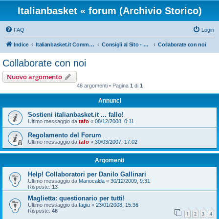
Italianbasket « forum (Archivio Storico)
FAQ
Login
Indice
Italianbasket.it Community
Consigli al Sito - HELP
Collaborate con noi
Collaborate con noi
Nuovo argomento
48 argomenti • Pagina
1
di
1
Annunci
Sostieni italianbasket.it ... fallo!
Ultimo messaggio da
tafo
«
08/12/2008, 0:11
Regolamento del Forum
Ultimo messaggio da
tafo
«
30/03/2007, 17:02
Argomenti
Help! Collaboratori per Danilo Gallinari
Ultimo messaggio da
Manocalda
«
30/12/2009, 9:31
Risposte:
13
Maglietta: questionario per tutti!
Ultimo messaggio da
fagiu
«
23/01/2008, 15:36
Risposte:
46
1
2
3
4