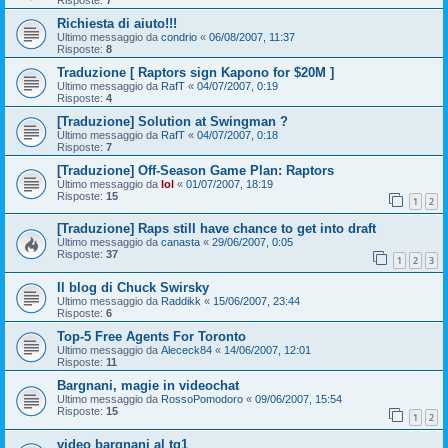
Richiesta di aiuto!!!
Ultimo messaggio da
condrio
«
06/08/2007, 11:37
Risposte:
8
Traduzione [ Raptors sign Kapono for $20M ]
Ultimo messaggio da
RafT
«
04/07/2007, 0:19
Risposte:
4
[Traduzione] Solution at Swingman ?
Ultimo messaggio da
RafT
«
04/07/2007, 0:18
Risposte:
7
[Traduzione] Off-Season Game Plan: Raptors
Ultimo messaggio da
lol
«
01/07/2007, 18:19
Risposte:
15
1
2
[Traduzione] Raps still have chance to get into draft
Ultimo messaggio da
canasta
«
29/06/2007, 0:05
Risposte:
37
1
2
3
Il blog di Chuck Swirsky
Ultimo messaggio da
Raddikk
«
15/06/2007, 23:44
Risposte:
6
Top-5 Free Agents For Toronto
Ultimo messaggio da
Alececk84
«
14/06/2007, 12:01
Risposte:
11
Bargnani, magie in videochat
Ultimo messaggio da
RossoPomodoro
«
09/06/2007, 15:54
Risposte:
15
1
2
video bargnani al tg1