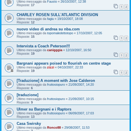
Ultimo messaggio da
Fausto
«
26/10/2007, 12:38
Risposte:
17
1
2
CHARLEY ROSEN SULL'ATLANTIC DIVISION
Ultimo messaggio da
fagiu
«
19/10/2007, 18:08
Risposte:
12
nuovo video di andrea su nba.com
Ultimo messaggio da
topomaledettotopo
«
17/10/2007, 12:05
Risposte:
15
1
2
Intervista a Coach Peterson!!!
Ultimo messaggio da
canigggia
«
12/10/2007, 16:50
Risposte:
19
1
2
Bargnani appears poised to flourish on centre stage
Ultimo messaggio da
zizzi
«
04/10/2007, 22:33
Risposte:
19
1
2
[Traduzione] A moment with Jose Calderon
Ultimo messaggio da
fruttosiopuro
«
21/09/2007, 14:20
Risposte:
6
[traduzione]
Ultimo messaggio da
fruttosiopuro
«
21/09/2007, 10:15
Risposte:
9
Ulmer su Bargnani e i Raptors
Ultimo messaggio da
fruttosiopuro
«
06/09/2007, 17:03
Risposte:
13
Casa Swirsky
Ultimo messaggio da
Ronco88
«
29/08/2007, 11:53
Risposte:
7