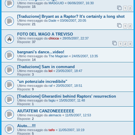
Ultimo messaggio da
MASGUID
«
06/06/2007, 16:30
Risposte:
15
1
2
[Traduzione] Bryant as a Raptor? It's certainly a long shot
Ultimo messaggio da
Dade
«
03/06/2007, 20:05
Risposte:
21
1
2
FOTO DEL MAGO A TREVISO
Ultimo messaggio da
chicca
«
28/05/2007, 22:37
Risposte:
37
1
2
3
bargnani's dance...video!
Ultimo messaggio da
The Magician
«
24/05/2007, 13:35
Risposte:
14
[Traduzione] Sam in command
Ultimo messaggio da
lol
«
23/05/2007, 18:47
Risposte:
3
"un potenziale incredibile"
Ultimo messaggio da
raf
«
20/05/2007, 18:51
Risposte:
9
[Traduzione] Gherardini behind Raptors' resurrection
Ultimo messaggio da
fagiu
«
15/05/2007, 11:48
Risposte:
1
AIUTATEMI CANZONEEEEEEE
Ultimo messaggio da
alemacis
«
11/05/2007, 12:53
Risposte:
2
Aiuto....!!!
Ultimo messaggio da
tafo
«
11/05/2007, 10:19
Risposte:
5