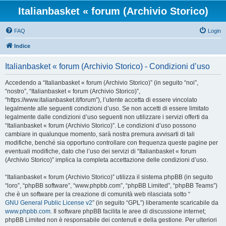
Italianbasket « forum (Archivio Storico)
FAQ
Login
Indice
Italianbasket « forum (Archivio Storico) - Condizioni d’uso
Accedendo a “Italianbasket « forum (Archivio Storico)” (in seguito “noi”,
“nostro”, “Italianbasket « forum (Archivio Storico)”,
“https://www.italianbasket.it/forum”), l’utente accetta di essere vincolato
legalmente alle seguenti condizioni d’uso. Se non accetti di essere limitato
legalmente dalle condizioni d’uso seguenti non utilizzare i servizi offerti da
“Italianbasket « forum (Archivio Storico)”. Le condizioni d’uso possono
cambiare in qualunque momento, sarà nostra premura avvisarti di tali
modifiche, benché sia opportuno controllare con frequenza queste pagine per
eventuali modifiche, dato che l’uso dei servizi di “Italianbasket « forum
(Archivio Storico)” implica la completa accettazione delle condizioni d’uso.
“Italianbasket « forum (Archivio Storico)” utilizza il sistema phpBB (in seguito
“loro”, “phpBB software”, “www.phpbb.com”, “phpBB Limited”, “phpBB Teams”)
che è un software per la creazione di comunità web rilasciata sotto “
GNU General Public License v2
” (in seguito “GPL”) liberamente scaricabile da
www.phpbb.com
. Il software phpBB facilita le aree di discussione internet;
phpBB Limited non è responsabile dei contenuti e della gestione. Per ulteriori