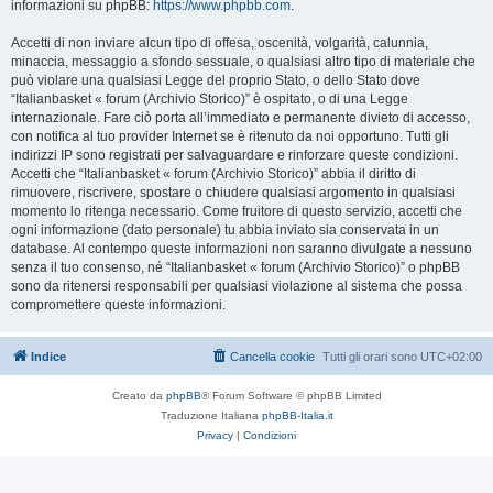
informazioni su phpBB:
https://www.phpbb.com
.
Accetti di non inviare alcun tipo di offesa, oscenità, volgarità, calunnia,
minaccia, messaggio a sfondo sessuale, o qualsiasi altro tipo di materiale che
può violare una qualsiasi Legge del proprio Stato, o dello Stato dove
“Italianbasket « forum (Archivio Storico)” è ospitato, o di una Legge
internazionale. Fare ciò porta all’immediato e permanente divieto di accesso,
con notifica al tuo provider Internet se è ritenuto da noi opportuno. Tutti gli
indirizzi IP sono registrati per salvaguardare e rinforzare queste condizioni.
Accetti che “Italianbasket « forum (Archivio Storico)” abbia il diritto di
rimuovere, riscrivere, spostare o chiudere qualsiasi argomento in qualsiasi
momento lo ritenga necessario. Come fruitore di questo servizio, accetti che
ogni informazione (dato personale) tu abbia inviato sia conservata in un
database. Al contempo queste informazioni non saranno divulgate a nessuno
senza il tuo consenso, né “Italianbasket « forum (Archivio Storico)” o phpBB
sono da ritenersi responsabili per qualsiasi violazione al sistema che possa
compromettere queste informazioni.
Indice
Cancella cookie
Tutti gli orari sono
UTC+02:00
Creato da
phpBB
® Forum Software © phpBB Limited
Traduzione Italiana
phpBB-Italia.it
Privacy
|
Condizioni