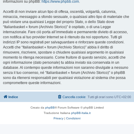
informazioni su phpBB:
https://www.phpbb.com
.
Accetti di non inviare alcun tipo di offesa, oscenità, volgarità, calunnia,
minaccia, messaggio a sfondo sessuale, o qualsiasi altro tipo di materiale che
può violare una qualsiasi Legge del proprio Stato, o dello Stato dove
“Italianbasket « forum (Archivio Storico)” è ospitato, o di una Legge
internazionale. Fare ciò porta all’immediato e permanente divieto di accesso,
con notifica al tuo provider Internet se è ritenuto da noi opportuno. Tutti gli
indirizzi IP sono registrati per salvaguardare e rinforzare queste condizioni.
Accetti che “Italianbasket « forum (Archivio Storico)” abbia il diritto di
rimuovere, riscrivere, spostare o chiudere qualsiasi argomento in qualsiasi
momento lo ritenga necessario. Come fruitore di questo servizio, accetti che
ogni informazione (dato personale) tu abbia inviato sia conservata in un
database. Al contempo queste informazioni non saranno divulgate a nessuno
senza il tuo consenso, né “Italianbasket « forum (Archivio Storico)” o phpBB
sono da ritenersi responsabili per qualsiasi violazione al sistema che possa
compromettere queste informazioni.
Indice
Cancella cookie
Tutti gli orari sono
UTC+02:00
Creato da
phpBB
® Forum Software © phpBB Limited
Traduzione Italiana
phpBB-Italia.it
Privacy
|
Condizioni