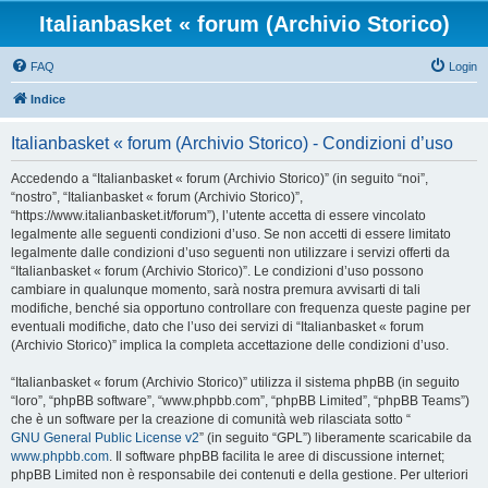
Italianbasket « forum (Archivio Storico)
FAQ
Login
Indice
Italianbasket « forum (Archivio Storico) - Condizioni d’uso
Accedendo a “Italianbasket « forum (Archivio Storico)” (in seguito “noi”,
“nostro”, “Italianbasket « forum (Archivio Storico)”,
“https://www.italianbasket.it/forum”), l’utente accetta di essere vincolato
legalmente alle seguenti condizioni d’uso. Se non accetti di essere limitato
legalmente dalle condizioni d’uso seguenti non utilizzare i servizi offerti da
“Italianbasket « forum (Archivio Storico)”. Le condizioni d’uso possono
cambiare in qualunque momento, sarà nostra premura avvisarti di tali
modifiche, benché sia opportuno controllare con frequenza queste pagine per
eventuali modifiche, dato che l’uso dei servizi di “Italianbasket « forum
(Archivio Storico)” implica la completa accettazione delle condizioni d’uso.
“Italianbasket « forum (Archivio Storico)” utilizza il sistema phpBB (in seguito
“loro”, “phpBB software”, “www.phpbb.com”, “phpBB Limited”, “phpBB Teams”)
che è un software per la creazione di comunità web rilasciata sotto “
GNU General Public License v2
” (in seguito “GPL”) liberamente scaricabile da
www.phpbb.com
. Il software phpBB facilita le aree di discussione internet;
phpBB Limited non è responsabile dei contenuti e della gestione. Per ulteriori