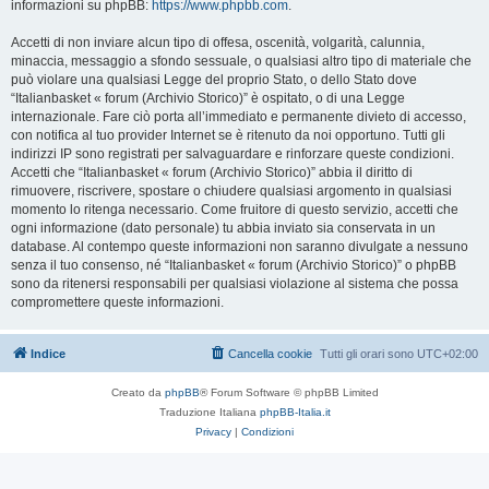
informazioni su phpBB:
https://www.phpbb.com
.
Accetti di non inviare alcun tipo di offesa, oscenità, volgarità, calunnia,
minaccia, messaggio a sfondo sessuale, o qualsiasi altro tipo di materiale che
può violare una qualsiasi Legge del proprio Stato, o dello Stato dove
“Italianbasket « forum (Archivio Storico)” è ospitato, o di una Legge
internazionale. Fare ciò porta all’immediato e permanente divieto di accesso,
con notifica al tuo provider Internet se è ritenuto da noi opportuno. Tutti gli
indirizzi IP sono registrati per salvaguardare e rinforzare queste condizioni.
Accetti che “Italianbasket « forum (Archivio Storico)” abbia il diritto di
rimuovere, riscrivere, spostare o chiudere qualsiasi argomento in qualsiasi
momento lo ritenga necessario. Come fruitore di questo servizio, accetti che
ogni informazione (dato personale) tu abbia inviato sia conservata in un
database. Al contempo queste informazioni non saranno divulgate a nessuno
senza il tuo consenso, né “Italianbasket « forum (Archivio Storico)” o phpBB
sono da ritenersi responsabili per qualsiasi violazione al sistema che possa
compromettere queste informazioni.
Indice
Cancella cookie
Tutti gli orari sono
UTC+02:00
Creato da
phpBB
® Forum Software © phpBB Limited
Traduzione Italiana
phpBB-Italia.it
Privacy
|
Condizioni