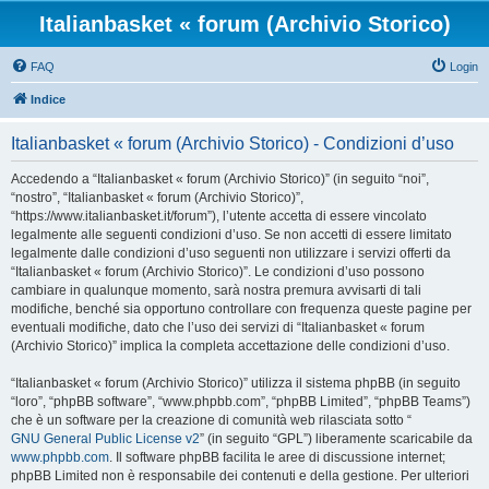
Italianbasket « forum (Archivio Storico)
FAQ
Login
Indice
Italianbasket « forum (Archivio Storico) - Condizioni d’uso
Accedendo a “Italianbasket « forum (Archivio Storico)” (in seguito “noi”,
“nostro”, “Italianbasket « forum (Archivio Storico)”,
“https://www.italianbasket.it/forum”), l’utente accetta di essere vincolato
legalmente alle seguenti condizioni d’uso. Se non accetti di essere limitato
legalmente dalle condizioni d’uso seguenti non utilizzare i servizi offerti da
“Italianbasket « forum (Archivio Storico)”. Le condizioni d’uso possono
cambiare in qualunque momento, sarà nostra premura avvisarti di tali
modifiche, benché sia opportuno controllare con frequenza queste pagine per
eventuali modifiche, dato che l’uso dei servizi di “Italianbasket « forum
(Archivio Storico)” implica la completa accettazione delle condizioni d’uso.
“Italianbasket « forum (Archivio Storico)” utilizza il sistema phpBB (in seguito
“loro”, “phpBB software”, “www.phpbb.com”, “phpBB Limited”, “phpBB Teams”)
che è un software per la creazione di comunità web rilasciata sotto “
GNU General Public License v2
” (in seguito “GPL”) liberamente scaricabile da
www.phpbb.com
. Il software phpBB facilita le aree di discussione internet;
phpBB Limited non è responsabile dei contenuti e della gestione. Per ulteriori