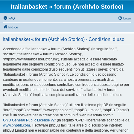
Italianbasket « forum (Archivio Storico)
FAQ
Login
Indice
Italianbasket « forum (Archivio Storico) - Condizioni d’uso
Accedendo a “Italianbasket « forum (Archivio Storico)” (in seguito “noi”,
“nostro”, “Italianbasket « forum (Archivio Storico)”,
“https://www.italianbasket.it/forum”), l’utente accetta di essere vincolato
legalmente alle seguenti condizioni d’uso. Se non accetti di essere limitato
legalmente dalle condizioni d’uso seguenti non utilizzare i servizi offerti da
“Italianbasket « forum (Archivio Storico)”. Le condizioni d’uso possono
cambiare in qualunque momento, sarà nostra premura avvisarti di tali
modifiche, benché sia opportuno controllare con frequenza queste pagine per
eventuali modifiche, dato che l’uso dei servizi di “Italianbasket « forum
(Archivio Storico)” implica la completa accettazione delle condizioni d’uso.
“Italianbasket « forum (Archivio Storico)” utilizza il sistema phpBB (in seguito
“loro”, “phpBB software”, “www.phpbb.com”, “phpBB Limited”, “phpBB Teams”)
che è un software per la creazione di comunità web rilasciata sotto “
GNU General Public License v2
” (in seguito “GPL”) liberamente scaricabile da
www.phpbb.com
. Il software phpBB facilita le aree di discussione internet;
phpBB Limited non è responsabile dei contenuti e della gestione. Per ulteriori