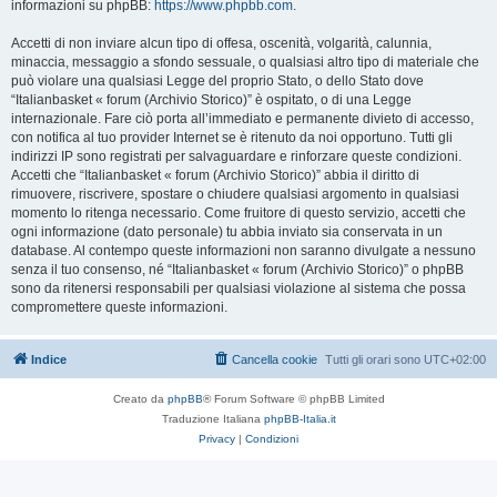
informazioni su phpBB:
https://www.phpbb.com
.
Accetti di non inviare alcun tipo di offesa, oscenità, volgarità, calunnia,
minaccia, messaggio a sfondo sessuale, o qualsiasi altro tipo di materiale che
può violare una qualsiasi Legge del proprio Stato, o dello Stato dove
“Italianbasket « forum (Archivio Storico)” è ospitato, o di una Legge
internazionale. Fare ciò porta all’immediato e permanente divieto di accesso,
con notifica al tuo provider Internet se è ritenuto da noi opportuno. Tutti gli
indirizzi IP sono registrati per salvaguardare e rinforzare queste condizioni.
Accetti che “Italianbasket « forum (Archivio Storico)” abbia il diritto di
rimuovere, riscrivere, spostare o chiudere qualsiasi argomento in qualsiasi
momento lo ritenga necessario. Come fruitore di questo servizio, accetti che
ogni informazione (dato personale) tu abbia inviato sia conservata in un
database. Al contempo queste informazioni non saranno divulgate a nessuno
senza il tuo consenso, né “Italianbasket « forum (Archivio Storico)” o phpBB
sono da ritenersi responsabili per qualsiasi violazione al sistema che possa
compromettere queste informazioni.
Indice
Cancella cookie
Tutti gli orari sono
UTC+02:00
Creato da
phpBB
® Forum Software © phpBB Limited
Traduzione Italiana
phpBB-Italia.it
Privacy
|
Condizioni