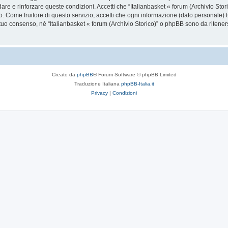
dare e rinforzare queste condizioni. Accetti che “Italianbasket « forum (Archivio Stori
. Come fruitore di questo servizio, accetti che ogni informazione (dato personale) 
uo consenso, né “Italianbasket « forum (Archivio Storico)” o phpBB sono da riteners
Creato da
phpBB
® Forum Software © phpBB Limited
Traduzione Italiana
phpBB-Italia.it
Privacy
|
Condizioni