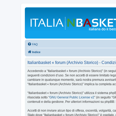
FAQ
Indice
Italianbasket « forum (Archivio Storico) - Condiz
Accedendo a “Italianbasket « forum (Archivio Storico)” (in seguito
seguenti condizioni d’uso. Se non accetti di essere limitato lega
cambiare in qualunque momento, sarà nostra premura avvisarti d
“Italianbasket « forum (Archivio Storico)” implica la completa a
“Italianbasket « forum (Archivio Storico)” utilizza il sistema 
rilasciata sotto “
GNU General Public License v2
” (in seguito “
contenuti e della gestione. Per ulteriori informazioni su phpBB:
Accetti di non inviare alcun tipo di offesa, oscenità, volgarità,
Stato dove “Italianbasket « forum (Archivio Storico)” è ospitato,