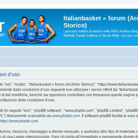
Italianbasket « forum (Ar
Storico)
I giocatori italiani di basket nella NBA: Andrea Ba
Belinelli, Danilo Gallinari e Nicolò Melli...ma non so
ioni d’uso
 “noi”, “nostro”, “Italianbasket « forum (Archivio Storico)”, “https://www.italianbaske
lmente dalle condizioni d’uso seguenti non utilizzare i servizi offerti da “Italianba
i tali modifiche, benché sia opportuno controllare con frequenza queste pagine per
ccettazione delle condizioni d’uso.
phpBB (in seguito “loro”, “phpBB software”, “www.phpbb.com”, “phpBB Limited”, “php
GPL”) liberamente scaricabile da
www.phpbb.com
. Il software phpBB facilita le are
https://www.phpbb.com
.
 calunnia, minaccia, messaggio a sfondo sessuale, o qualsiasi altro tipo di materiale
 o di una Legge internazionale. Fare ciò porta all’immediato e permanente divieto di 