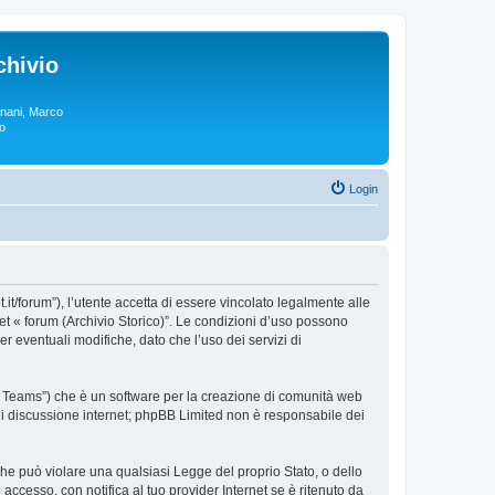
chivio
rgnani, Marco
lo
Login
t.it/forum”), l’utente accetta di essere vincolato legalmente alle
sket « forum (Archivio Storico)”. Le condizioni d’uso possono
 eventuali modifiche, dato che l’uso dei servizi di
BB Teams”) che è un software per la creazione di comunità web
e di discussione internet; phpBB Limited non è responsabile dei
 che può violare una qualsiasi Legge del proprio Stato, o dello
accesso, con notifica al tuo provider Internet se è ritenuto da