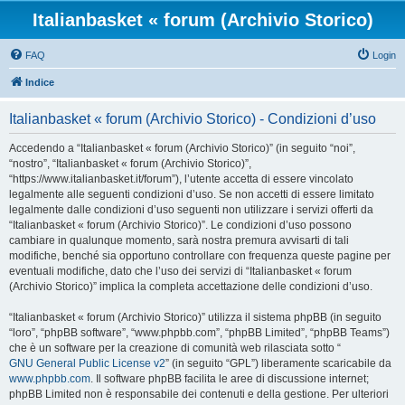
Italianbasket « forum (Archivio Storico)
FAQ
Login
Indice
Italianbasket « forum (Archivio Storico) - Condizioni d’uso
Accedendo a “Italianbasket « forum (Archivio Storico)” (in seguito “noi”,
“nostro”, “Italianbasket « forum (Archivio Storico)”,
“https://www.italianbasket.it/forum”), l’utente accetta di essere vincolato
legalmente alle seguenti condizioni d’uso. Se non accetti di essere limitato
legalmente dalle condizioni d’uso seguenti non utilizzare i servizi offerti da
“Italianbasket « forum (Archivio Storico)”. Le condizioni d’uso possono
cambiare in qualunque momento, sarà nostra premura avvisarti di tali
modifiche, benché sia opportuno controllare con frequenza queste pagine per
eventuali modifiche, dato che l’uso dei servizi di “Italianbasket « forum
(Archivio Storico)” implica la completa accettazione delle condizioni d’uso.
“Italianbasket « forum (Archivio Storico)” utilizza il sistema phpBB (in seguito
“loro”, “phpBB software”, “www.phpbb.com”, “phpBB Limited”, “phpBB Teams”)
che è un software per la creazione di comunità web rilasciata sotto “
GNU General Public License v2
” (in seguito “GPL”) liberamente scaricabile da
www.phpbb.com
. Il software phpBB facilita le aree di discussione internet;
phpBB Limited non è responsabile dei contenuti e della gestione. Per ulteriori