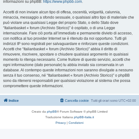
informazioni su phpBB:
https://www.phpbb.com
.
Accetti di non inviare alcun tipo di offesa, oscenità, volgarità, calunnia,
minaccia, messaggio a sfondo sessuale, o qualsiasi altro tipo di materiale che
può violare una qualsiasi Legge del proprio Stato, o dello Stato dove
“Italianbasket « forum (Archivio Storico)” è ospitato, o di una Legge
internazionale. Fare ciò porta all’immediato e permanente divieto di accesso,
con notifica al tuo provider Internet se è ritenuto da noi opportuno. Tutti gli
indirizzi IP sono registrati per salvaguardare e rinforzare queste condizioni.
Accetti che “Italianbasket « forum (Archivio Storico)” abbia il diritto di
rimuovere, riscrivere, spostare o chiudere qualsiasi argomento in qualsiasi
momento lo ritenga necessario. Come fruitore di questo servizio, accetti che
ogni informazione (dato personale) tu abbia inviato sia conservata in un
database. Al contempo queste informazioni non saranno divulgate a nessuno
senza il tuo consenso, né “Italianbasket « forum (Archivio Storico)” o phpBB
sono da ritenersi responsabili per qualsiasi violazione al sistema che possa
compromettere queste informazioni.
Indice
Cancella cookie
Tutti gli orari sono
UTC+02:00
Creato da
phpBB
® Forum Software © phpBB Limited
Traduzione Italiana
phpBB-Italia.it
Privacy
|
Condizioni