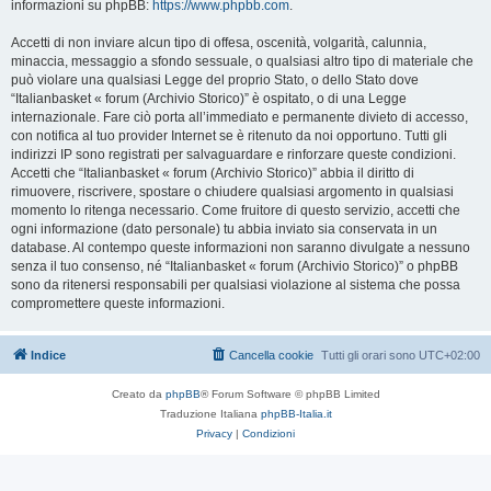
informazioni su phpBB:
https://www.phpbb.com
.
Accetti di non inviare alcun tipo di offesa, oscenità, volgarità, calunnia,
minaccia, messaggio a sfondo sessuale, o qualsiasi altro tipo di materiale che
può violare una qualsiasi Legge del proprio Stato, o dello Stato dove
“Italianbasket « forum (Archivio Storico)” è ospitato, o di una Legge
internazionale. Fare ciò porta all’immediato e permanente divieto di accesso,
con notifica al tuo provider Internet se è ritenuto da noi opportuno. Tutti gli
indirizzi IP sono registrati per salvaguardare e rinforzare queste condizioni.
Accetti che “Italianbasket « forum (Archivio Storico)” abbia il diritto di
rimuovere, riscrivere, spostare o chiudere qualsiasi argomento in qualsiasi
momento lo ritenga necessario. Come fruitore di questo servizio, accetti che
ogni informazione (dato personale) tu abbia inviato sia conservata in un
database. Al contempo queste informazioni non saranno divulgate a nessuno
senza il tuo consenso, né “Italianbasket « forum (Archivio Storico)” o phpBB
sono da ritenersi responsabili per qualsiasi violazione al sistema che possa
compromettere queste informazioni.
Indice
Cancella cookie
Tutti gli orari sono
UTC+02:00
Creato da
phpBB
® Forum Software © phpBB Limited
Traduzione Italiana
phpBB-Italia.it
Privacy
|
Condizioni