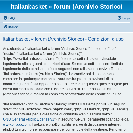
Italianbasket « forum (Archivio Storico)
FAQ
Login
Indice
Italianbasket « forum (Archivio Storico) - Condizioni d’uso
Accedendo a “Italianbasket « forum (Archivio Storico)” (in seguito “noi”,
“nostro”, “Italianbasket « forum (Archivio Storico)”,
“https://www.italianbasket.it/forum”), l’utente accetta di essere vincolato
legalmente alle seguenti condizioni d’uso. Se non accetti di essere limitato
legalmente dalle condizioni d’uso seguenti non utilizzare i servizi offerti da
“Italianbasket « forum (Archivio Storico)”. Le condizioni d’uso possono
cambiare in qualunque momento, sarà nostra premura avvisarti di tali
modifiche, benché sia opportuno controllare con frequenza queste pagine per
eventuali modifiche, dato che l’uso dei servizi di “Italianbasket « forum
(Archivio Storico)” implica la completa accettazione delle condizioni d’uso.
“Italianbasket « forum (Archivio Storico)” utilizza il sistema phpBB (in seguito
“loro”, “phpBB software”, “www.phpbb.com”, “phpBB Limited”, “phpBB Teams”)
che è un software per la creazione di comunità web rilasciata sotto “
GNU General Public License v2
” (in seguito “GPL”) liberamente scaricabile da
www.phpbb.com
. Il software phpBB facilita le aree di discussione internet;
phpBB Limited non è responsabile dei contenuti e della gestione. Per ulteriori