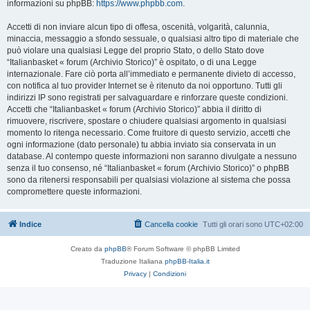
informazioni su phpBB:
https://www.phpbb.com
.
Accetti di non inviare alcun tipo di offesa, oscenità, volgarità, calunnia,
minaccia, messaggio a sfondo sessuale, o qualsiasi altro tipo di materiale che
può violare una qualsiasi Legge del proprio Stato, o dello Stato dove
“Italianbasket « forum (Archivio Storico)” è ospitato, o di una Legge
internazionale. Fare ciò porta all’immediato e permanente divieto di accesso,
con notifica al tuo provider Internet se è ritenuto da noi opportuno. Tutti gli
indirizzi IP sono registrati per salvaguardare e rinforzare queste condizioni.
Accetti che “Italianbasket « forum (Archivio Storico)” abbia il diritto di
rimuovere, riscrivere, spostare o chiudere qualsiasi argomento in qualsiasi
momento lo ritenga necessario. Come fruitore di questo servizio, accetti che
ogni informazione (dato personale) tu abbia inviato sia conservata in un
database. Al contempo queste informazioni non saranno divulgate a nessuno
senza il tuo consenso, né “Italianbasket « forum (Archivio Storico)” o phpBB
sono da ritenersi responsabili per qualsiasi violazione al sistema che possa
compromettere queste informazioni.
Indice
Cancella cookie
Tutti gli orari sono
UTC+02:00
Creato da
phpBB
® Forum Software © phpBB Limited
Traduzione Italiana
phpBB-Italia.it
Privacy
|
Condizioni