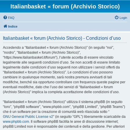
Italianbasket « forum (Archivio Storico)
FAQ
Login
Indice
Italianbasket « forum (Archivio Storico) - Condizioni d’uso
Accedendo a “Italianbasket « forum (Archivio Storico)” (in seguito “noi”,
“nostro”, “Italianbasket « forum (Archivio Storico)”,
“https://www.italianbasket.it/forum”), l’utente accetta di essere vincolato
legalmente alle seguenti condizioni d’uso. Se non accetti di essere limitato
legalmente dalle condizioni d’uso seguenti non utilizzare i servizi offerti da
“Italianbasket « forum (Archivio Storico)”. Le condizioni d’uso possono
cambiare in qualunque momento, sarà nostra premura avvisarti di tali
modifiche, benché sia opportuno controllare con frequenza queste pagine per
eventuali modifiche, dato che l’uso dei servizi di “Italianbasket « forum
(Archivio Storico)” implica la completa accettazione delle condizioni d’uso.
“Italianbasket « forum (Archivio Storico)” utilizza il sistema phpBB (in seguito
“loro”, “phpBB software”, “www.phpbb.com”, “phpBB Limited”, “phpBB Teams”)
che è un software per la creazione di comunità web rilasciata sotto “
GNU General Public License v2
” (in seguito “GPL”) liberamente scaricabile da
www.phpbb.com
. Il software phpBB facilita le aree di discussione internet;
phpBB Limited non è responsabile dei contenuti e della gestione. Per ulteriori