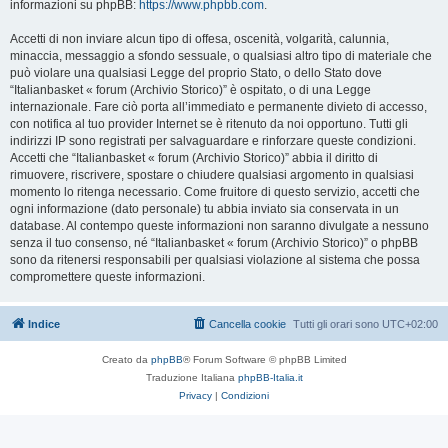
informazioni su phpBB:
https://www.phpbb.com
.
Accetti di non inviare alcun tipo di offesa, oscenità, volgarità, calunnia,
minaccia, messaggio a sfondo sessuale, o qualsiasi altro tipo di materiale che
può violare una qualsiasi Legge del proprio Stato, o dello Stato dove
“Italianbasket « forum (Archivio Storico)” è ospitato, o di una Legge
internazionale. Fare ciò porta all’immediato e permanente divieto di accesso,
con notifica al tuo provider Internet se è ritenuto da noi opportuno. Tutti gli
indirizzi IP sono registrati per salvaguardare e rinforzare queste condizioni.
Accetti che “Italianbasket « forum (Archivio Storico)” abbia il diritto di
rimuovere, riscrivere, spostare o chiudere qualsiasi argomento in qualsiasi
momento lo ritenga necessario. Come fruitore di questo servizio, accetti che
ogni informazione (dato personale) tu abbia inviato sia conservata in un
database. Al contempo queste informazioni non saranno divulgate a nessuno
senza il tuo consenso, né “Italianbasket « forum (Archivio Storico)” o phpBB
sono da ritenersi responsabili per qualsiasi violazione al sistema che possa
compromettere queste informazioni.
Indice
Cancella cookie
Tutti gli orari sono
UTC+02:00
Creato da
phpBB
® Forum Software © phpBB Limited
Traduzione Italiana
phpBB-Italia.it
Privacy
|
Condizioni