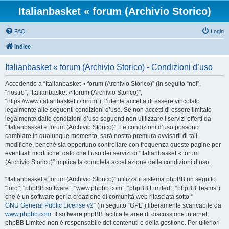
Italianbasket « forum (Archivio Storico)
FAQ
Login
Indice
Italianbasket « forum (Archivio Storico) - Condizioni d’uso
Accedendo a “Italianbasket « forum (Archivio Storico)” (in seguito “noi”,
“nostro”, “Italianbasket « forum (Archivio Storico)”,
“https://www.italianbasket.it/forum”), l’utente accetta di essere vincolato
legalmente alle seguenti condizioni d’uso. Se non accetti di essere limitato
legalmente dalle condizioni d’uso seguenti non utilizzare i servizi offerti da
“Italianbasket « forum (Archivio Storico)”. Le condizioni d’uso possono
cambiare in qualunque momento, sarà nostra premura avvisarti di tali
modifiche, benché sia opportuno controllare con frequenza queste pagine per
eventuali modifiche, dato che l’uso dei servizi di “Italianbasket « forum
(Archivio Storico)” implica la completa accettazione delle condizioni d’uso.
“Italianbasket « forum (Archivio Storico)” utilizza il sistema phpBB (in seguito
“loro”, “phpBB software”, “www.phpbb.com”, “phpBB Limited”, “phpBB Teams”)
che è un software per la creazione di comunità web rilasciata sotto “
GNU General Public License v2
” (in seguito “GPL”) liberamente scaricabile da
www.phpbb.com
. Il software phpBB facilita le aree di discussione internet;
phpBB Limited non è responsabile dei contenuti e della gestione. Per ulteriori