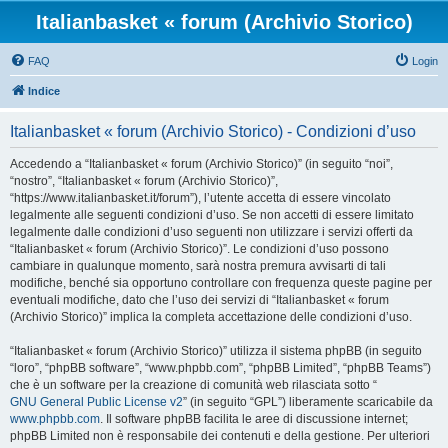
Italianbasket « forum (Archivio Storico)
FAQ
Login
Indice
Italianbasket « forum (Archivio Storico) - Condizioni d’uso
Accedendo a “Italianbasket « forum (Archivio Storico)” (in seguito “noi”,
“nostro”, “Italianbasket « forum (Archivio Storico)”,
“https://www.italianbasket.it/forum”), l’utente accetta di essere vincolato
legalmente alle seguenti condizioni d’uso. Se non accetti di essere limitato
legalmente dalle condizioni d’uso seguenti non utilizzare i servizi offerti da
“Italianbasket « forum (Archivio Storico)”. Le condizioni d’uso possono
cambiare in qualunque momento, sarà nostra premura avvisarti di tali
modifiche, benché sia opportuno controllare con frequenza queste pagine per
eventuali modifiche, dato che l’uso dei servizi di “Italianbasket « forum
(Archivio Storico)” implica la completa accettazione delle condizioni d’uso.
“Italianbasket « forum (Archivio Storico)” utilizza il sistema phpBB (in seguito
“loro”, “phpBB software”, “www.phpbb.com”, “phpBB Limited”, “phpBB Teams”)
che è un software per la creazione di comunità web rilasciata sotto “
GNU General Public License v2
” (in seguito “GPL”) liberamente scaricabile da
www.phpbb.com
. Il software phpBB facilita le aree di discussione internet;
phpBB Limited non è responsabile dei contenuti e della gestione. Per ulteriori