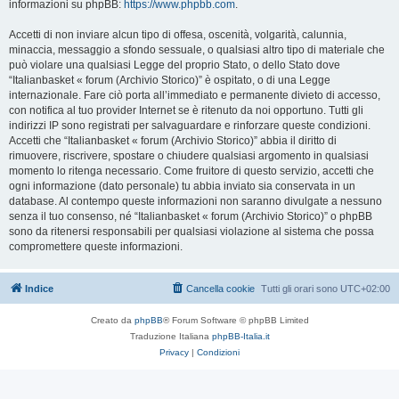
informazioni su phpBB:
https://www.phpbb.com
.
Accetti di non inviare alcun tipo di offesa, oscenità, volgarità, calunnia,
minaccia, messaggio a sfondo sessuale, o qualsiasi altro tipo di materiale che
può violare una qualsiasi Legge del proprio Stato, o dello Stato dove
“Italianbasket « forum (Archivio Storico)” è ospitato, o di una Legge
internazionale. Fare ciò porta all’immediato e permanente divieto di accesso,
con notifica al tuo provider Internet se è ritenuto da noi opportuno. Tutti gli
indirizzi IP sono registrati per salvaguardare e rinforzare queste condizioni.
Accetti che “Italianbasket « forum (Archivio Storico)” abbia il diritto di
rimuovere, riscrivere, spostare o chiudere qualsiasi argomento in qualsiasi
momento lo ritenga necessario. Come fruitore di questo servizio, accetti che
ogni informazione (dato personale) tu abbia inviato sia conservata in un
database. Al contempo queste informazioni non saranno divulgate a nessuno
senza il tuo consenso, né “Italianbasket « forum (Archivio Storico)” o phpBB
sono da ritenersi responsabili per qualsiasi violazione al sistema che possa
compromettere queste informazioni.
Indice
Cancella cookie
Tutti gli orari sono
UTC+02:00
Creato da
phpBB
® Forum Software © phpBB Limited
Traduzione Italiana
phpBB-Italia.it
Privacy
|
Condizioni