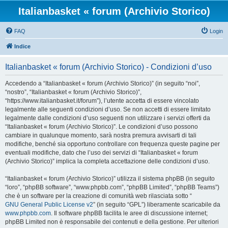
Italianbasket « forum (Archivio Storico)
FAQ
Login
Indice
Italianbasket « forum (Archivio Storico) - Condizioni d’uso
Accedendo a “Italianbasket « forum (Archivio Storico)” (in seguito “noi”,
“nostro”, “Italianbasket « forum (Archivio Storico)”,
“https://www.italianbasket.it/forum”), l’utente accetta di essere vincolato
legalmente alle seguenti condizioni d’uso. Se non accetti di essere limitato
legalmente dalle condizioni d’uso seguenti non utilizzare i servizi offerti da
“Italianbasket « forum (Archivio Storico)”. Le condizioni d’uso possono
cambiare in qualunque momento, sarà nostra premura avvisarti di tali
modifiche, benché sia opportuno controllare con frequenza queste pagine per
eventuali modifiche, dato che l’uso dei servizi di “Italianbasket « forum
(Archivio Storico)” implica la completa accettazione delle condizioni d’uso.
“Italianbasket « forum (Archivio Storico)” utilizza il sistema phpBB (in seguito
“loro”, “phpBB software”, “www.phpbb.com”, “phpBB Limited”, “phpBB Teams”)
che è un software per la creazione di comunità web rilasciata sotto “
GNU General Public License v2
” (in seguito “GPL”) liberamente scaricabile da
www.phpbb.com
. Il software phpBB facilita le aree di discussione internet;
phpBB Limited non è responsabile dei contenuti e della gestione. Per ulteriori