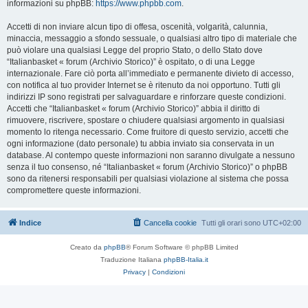
informazioni su phpBB:
https://www.phpbb.com
.
Accetti di non inviare alcun tipo di offesa, oscenità, volgarità, calunnia,
minaccia, messaggio a sfondo sessuale, o qualsiasi altro tipo di materiale che
può violare una qualsiasi Legge del proprio Stato, o dello Stato dove
“Italianbasket « forum (Archivio Storico)” è ospitato, o di una Legge
internazionale. Fare ciò porta all’immediato e permanente divieto di accesso,
con notifica al tuo provider Internet se è ritenuto da noi opportuno. Tutti gli
indirizzi IP sono registrati per salvaguardare e rinforzare queste condizioni.
Accetti che “Italianbasket « forum (Archivio Storico)” abbia il diritto di
rimuovere, riscrivere, spostare o chiudere qualsiasi argomento in qualsiasi
momento lo ritenga necessario. Come fruitore di questo servizio, accetti che
ogni informazione (dato personale) tu abbia inviato sia conservata in un
database. Al contempo queste informazioni non saranno divulgate a nessuno
senza il tuo consenso, né “Italianbasket « forum (Archivio Storico)” o phpBB
sono da ritenersi responsabili per qualsiasi violazione al sistema che possa
compromettere queste informazioni.
Indice
Cancella cookie
Tutti gli orari sono
UTC+02:00
Creato da
phpBB
® Forum Software © phpBB Limited
Traduzione Italiana
phpBB-Italia.it
Privacy
|
Condizioni