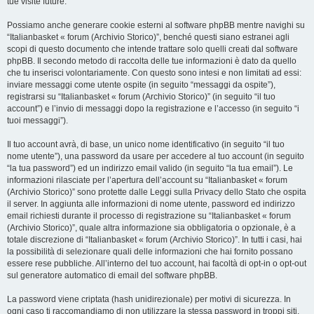
tue visite future.
Possiamo anche generare cookie esterni al software phpBB mentre navighi su
“Italianbasket « forum (Archivio Storico)”, benché questi siano estranei agli
scopi di questo documento che intende trattare solo quelli creati dal software
phpBB. Il secondo metodo di raccolta delle tue informazioni è dato da quello
che tu inserisci volontariamente. Con questo sono intesi e non limitati ad essi:
inviare messaggi come utente ospite (in seguito “messaggi da ospite”),
registrarsi su “Italianbasket « forum (Archivio Storico)” (in seguito “il tuo
account”) e l’invio di messaggi dopo la registrazione e l’accesso (in seguito “i
tuoi messaggi”).
Il tuo account avrà, di base, un unico nome identificativo (in seguito “il tuo
nome utente”), una password da usare per accedere al tuo account (in seguito
“la tua password”) ed un indirizzo email valido (in seguito “la tua email”). Le
informazioni rilasciate per l’apertura dell’account su “Italianbasket « forum
(Archivio Storico)” sono protette dalle Leggi sulla Privacy dello Stato che ospita
il server. In aggiunta alle informazioni di nome utente, password ed indirizzo
email richiesti durante il processo di registrazione su “Italianbasket « forum
(Archivio Storico)”, quale altra informazione sia obbligatoria o opzionale, è a
totale discrezione di “Italianbasket « forum (Archivio Storico)”. In tutti i casi, hai
la possibilità di selezionare quali delle informazioni che hai fornito possano
essere rese pubbliche. All’interno del tuo account, hai facoltà di opt-in o opt-out
sul generatore automatico di email del software phpBB.
La password viene criptata (hash unidirezionale) per motivi di sicurezza. In
ogni caso ti raccomandiamo di non utilizzare la stessa password in troppi siti.