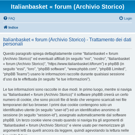
Italianbasket « forum (Archivio Storico)
FAQ
Login
Indice
Italianbasket « forum (Archivio Storico) - Trattamento dei dati
personali
Questo paragrafo spiega dettagliatamente come “Italianbasket « forum
(Archivio Storico)” ed eventuali affiliati (in seguito “noi”, “nostro”, “Italianbasket
« forum (Archivio Storico)”, “https://www.italianbasket.it/forum”) e phpBB (in
seguito “essi”, “loro”, “phpBB software”, “www.phpbb.com”, “phpBB Limited”,
“phpBB Teams”) usano le informazioni raccolte durante qualsiasi sessione
d’uso da te effettuata (in seguito “le tue informazioni”).
Le tue informazioni sono raccolte in due modi. In primo luogo, mentre si naviga
su “Italianbasket « forum (Archivio Storico)” il software phpBB creerà un certo
numero di cookie, che sono piccoli file di testo che vengono scaricati nei file
temporanei del tuo browser. I primi due cookie contengono solo un
identificativo utente (in seguito “user-id”) ed un identificativo anonimo di
sessione (in seguito “session-id”), assegnato automaticamente dal software
phpBB. Un terzo cookie viene creato quando si naviga tra gli argomenti di
“Italianbasket « forum (Archivio Storico)” e viene usato per memorizzare gli
argomenti letti da quelli ancora da leggere, quindi agevolando la lettura nelle